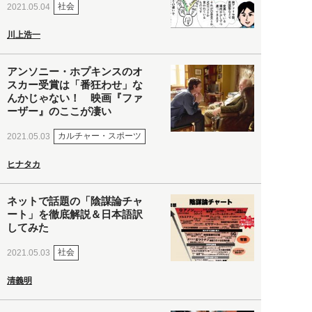
社会
2021.05.04
川上浩一
アンソニー・ホプキンスのオ
スカー受賞は「番狂わせ」な
んかじゃない！ 映画『ファ
ーザー』のここが凄い
カルチャー・スポーツ
2021.05.03
ヒナタカ
ネットで話題の「陰謀論チャ
ート」を徹底解説＆日本語訳
してみた
社会
2021.05.03
清義明