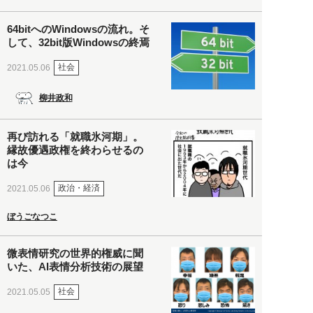
64bitへのWindowsの流れ。そ
して、32bit版Windowsの終焉
社会
2021.05.06
柳井政和
再び訪れる「就職氷河期」。
縁故優遇政権を終わらせるの
は今
政治・経済
2021.05.06
ぼうごなつこ
微表情研究の世界的権威に聞
いた、AI表情分析技術の展望
社会
2021.05.05