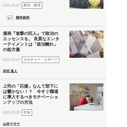
政治・経済
2021.05.07
柳井政和
漫画『進撃の巨人』で政治の
エッセンスを。 良質なエンタ
ーテイメントは「政治離れ」
の処方箋
カルチャー・スポーツ
2021.05.07
井田 真人
上司の「応援」なんて部下に
は響かない！？ 今すぐ職場
に導入するべきモチベーショ
ンアップの方法
社会
2021.05.07
山本マサヤ