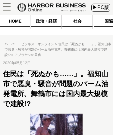
▶PC版
HOME
政治・経済
社会
国際
ハーバー・ビジネス・オンライン
住民は「死ぬかも……」。福知山市
で悪臭・騒音が問題のパーム油発電所、舞鶴市には国内最大規模で建
設!?
アブラヤシの果房
2020年05月12日
住民は「死ぬかも……」。福知山
市で悪臭・騒音が問題のパーム油
発電所、舞鶴市には国内最大規模
で建設!?