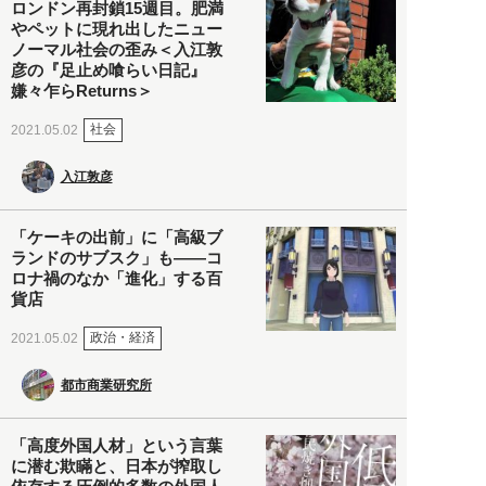
ロンドン再封鎖15週目。肥満
やペットに現れ出したニュー
ノーマル社会の歪み＜入江敦
彦の『足止め喰らい日記』
嫌々乍らReturns＞
社会
2021.05.02
入江敦彦
「ケーキの出前」に「高級ブ
ランドのサブスク」も――コ
ロナ禍のなか「進化」する百
貨店
政治・経済
2021.05.02
都市商業研究所
「高度外国人材」という言葉
に潜む欺瞞と、日本が搾取し