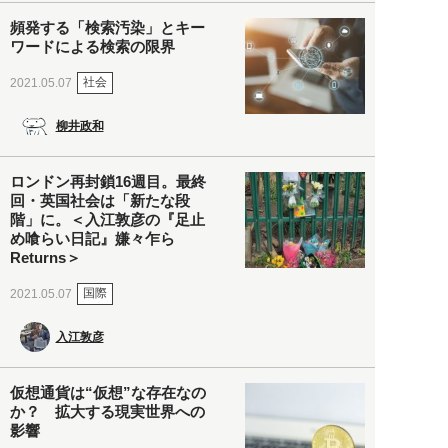
頻発する「検索汚染」とキー
ワードによる検索の限界
社会
2021.05.07
柳井政和
ロンドン再封鎖16週目。最終
回・英国社会は「新たな段
階」に。＜入江敦彦の『足止
め喰らい日記』嫌々乍ら
Returns＞
国際
2021.05.07
入江敦彦
仮想通貨は“仮想”な存在なの
か？ 拡大する現実世界への
影響