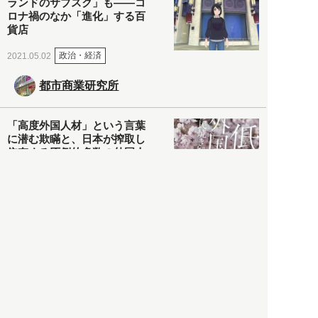
ランドのサブスク」も――コ
ロナ禍のなか「進化」する百
貨店
政治・経済
2021.05.02
都市商業研究所
「高度外国人材」という言葉
に潜む欺瞞と、日本が搾取し
依存する圧倒的多数の外国人
労働者の実像とは？
社会
2021.05.01
月刊日本
以前の記事をもっと見る