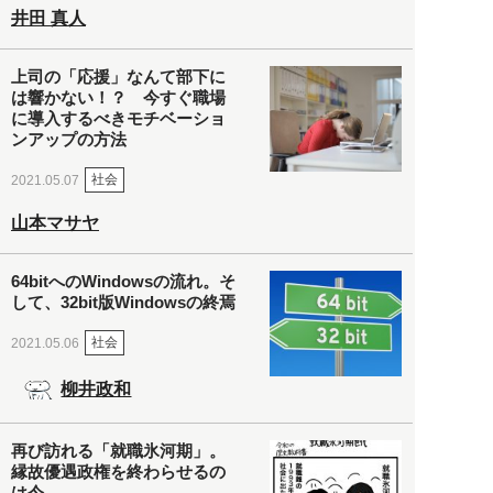
井田 真人
上司の「応援」なんて部下に
は響かない！？ 今すぐ職場
に導入するべきモチベーショ
ンアップの方法
社会
2021.05.07
山本マサヤ
64bitへのWindowsの流れ。そ
して、32bit版Windowsの終焉
社会
2021.05.06
柳井政和
再び訪れる「就職氷河期」。
縁故優遇政権を終わらせるの
は今