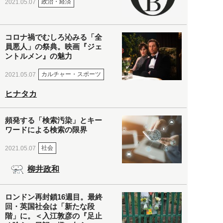
政治・経済
2021.05.07
コロナ禍でむしろ沁みる「全
員悪人」の祭典。映画『ジェ
ントルメン』の魅力
カルチャー・スポーツ
2021.05.07
ヒナタカ
頻発する「検索汚染」とキー
ワードによる検索の限界
社会
2021.05.07
柳井政和
ロンドン再封鎖16週目。最終
回・英国社会は「新たな段
階」に。＜入江敦彦の『足止