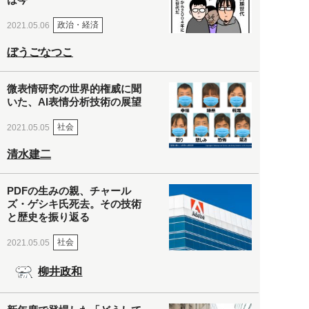
政治・経済
2021.05.06
ぼうごなつこ
微表情研究の世界的権威に聞
いた、AI表情分析技術の展望
社会
2021.05.05
清水建二
PDFの生みの親、チャール
ズ・ゲシキ氏死去。その技術
と歴史を振り返る
社会
2021.05.05
柳井政和