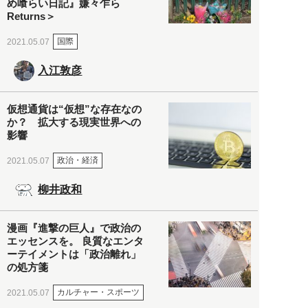
め喰らい日記』嫌々乍ら
Returns＞
国際
2021.05.07
入江敦彦
仮想通貨は“仮想”な存在なの
か？ 拡大する現実世界への
影響
政治・経済
2021.05.07
柳井政和
漫画『進撃の巨人』で政治の
エッセンスを。 良質なエンタ
ーテイメントは「政治離れ」
の処方箋
カルチャー・スポーツ
2021.05.07