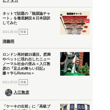
ヒナタカ
ネットで話題の「陰謀論チャ
ート」を徹底解説＆日本語訳
してみた
社会
2021.05.03
清義明
ロンドン再封鎖15週目。肥満
やペットに現れ出したニュー
ノーマル社会の歪み＜入江敦
彦の『足止め喰らい日記』
嫌々乍らReturns＞
社会
2021.05.02
入江敦彦
「ケーキの出前」に「高級ブ