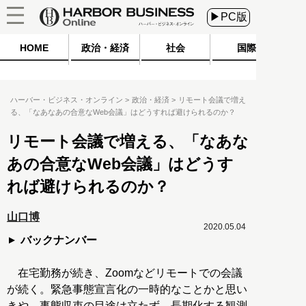
▶PC版
HOME
政治・経済
社会
国際
ハーバー・ビジネス・オンライン
政治・経済
リモート会議で増え
る、「なあなあの合意なWeb会議」はどうすれば避けられるのか？
リモート会議で増える、「なあな
あの合意なWeb会議」はどうす
れば避けられるのか？
山口博
2020.05.04
バックナンバー
在宅勤務が続き、Zoomなどリモートでの会議
が続く。緊急事態宣言化の一時的なことかと思い
きや、事態収束の目途は立たず、長期化する観測