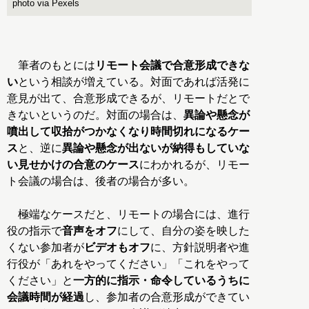
photo via Pexels
筆者のもとには
リモート会議で合意形成できな
い
という相談が増えている。対面であれば活発に
意見が出て、合意形成できるが、リモートだとで
きないというのだ。対面の場合は、
異論や懸念が
噴出して収拾がつかなくなり時間切れになるケー
ス
と、逆に
異論や懸念が出ないが納得もしていな
い見せかけの合意のケース
にわかれるが、リモー
ト会議の場合は、後者の場合が多い。
極端なケースだと、リモートの場合には、進行
役の指示で
音声をオフ
にして、自分の姿を映した
くない参加者が
ビデオもオフ
に、方針説明者や進
行役が「あれをやってください」「これをやって
ください」と
一方的に指示・命令しているうちに
会議時間が経過
し、参加者の合意形成ができてい