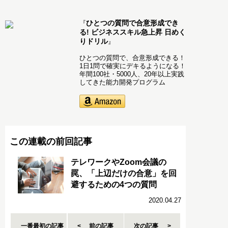
ひとつの質問で合意形成でき
『
る! ビジネススキル急上昇 日めく
りドリル
』
ひとつの質問で、合意形成できる！
1日1問で確実にデキるようになる！
年間100社・5000人、20年以上実践
してきた能力開発プログラム
この連載の前回記事
テレワークやZoom会議の
罠、「上辺だけの合意」を回
避するための4つの質問
2020.04.27
一番最初の記事
前の記事
次の記事