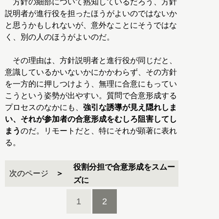
方針の細部について熟知しているだろう、方針
説明者が進行役を担ったほうがよいのではないか
と思うかもしれないが、意外なことにそうではな
く、別の人のほうがよいのだ。
その理由は、方針説明者と進行役が同じだと、
意識しているかいないかにかかわらず、その方針
を一方的に押しつけよう、無理に合意にもってい
こうという姿勢が出やすい。質問で合意形成する
プロセスのなかにも、
強引な誘導が見え隠れしま
い、それが参加者の合意形成をむしろ阻害してし
まう
のだ。リモートだと、特にそれが顕著に表れ
る。
役割分担で合意形成をスムー
次のページ
ズに
1
2