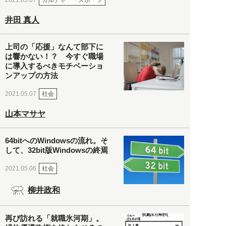
2021.05.07
井田 真人
上司の「応援」なんて部下に
は響かない！？ 今すぐ職場
に導入するべきモチベーショ
ンアップの方法
社会
2021.05.07
山本マサヤ
64bitへのWindowsの流れ。そ
して、32bit版Windowsの終焉
社会
2021.05.06
柳井政和
再び訪れる「就職氷河期」。