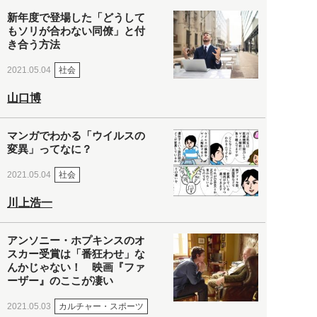
新年度で登場した「どうして
もソリが合わない同僚」と付
き合う方法
社会
2021.05.04
山口博
マンガでわかる「ウイルスの
変異」ってなに？
社会
2021.05.04
川上浩一
アンソニー・ホプキンスのオ
スカー受賞は「番狂わせ」な
んかじゃない！ 映画『ファ
ーザー』のここが凄い
カルチャー・スポーツ
2021.05.03