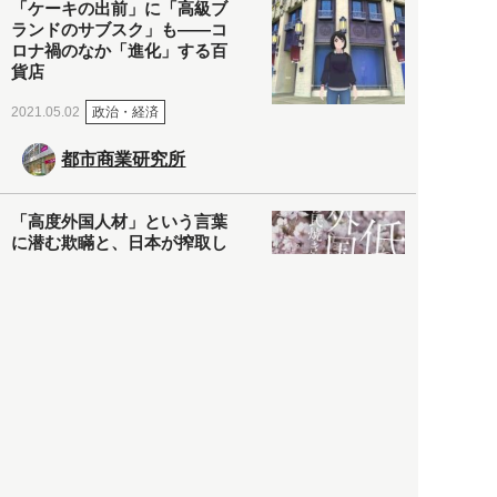
「ケーキの出前」に「高級ブ
ランドのサブスク」も――コ
ロナ禍のなか「進化」する百
貨店
政治・経済
2021.05.02
都市商業研究所
「高度外国人材」という言葉
に潜む欺瞞と、日本が搾取し
依存する圧倒的多数の外国人
労働者の実像とは？
社会
2021.05.01
月刊日本
以前の記事をもっと見る