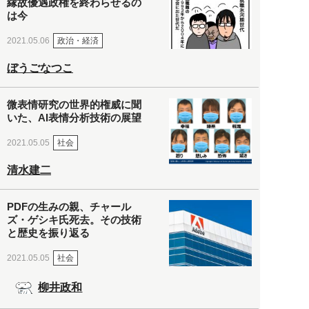
縁故優遇政権を終わらせるの
は今
政治・経済
2021.05.06
ぼうごなつこ
微表情研究の世界的権威に聞
いた、AI表情分析技術の展望
社会
2021.05.05
清水建二
PDFの生みの親、チャール
ズ・ゲシキ氏死去。その技術
と歴史を振り返る
社会
2021.05.05
柳井政和