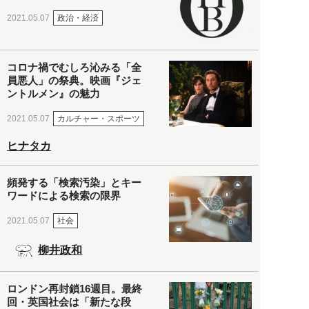
政治・経済
2021.05.07
コロナ禍でむしろ沁みる「全
員悪人」の祭典。映画『ジェ
ントルメン』の魅力
カルチャー・スポーツ
2021.05.07
ヒナタカ
頻発する「検索汚染」とキー
ワードによる検索の限界
社会
2021.05.07
柳井政和
ロンドン再封鎖16週目。最終
回・英国社会は「新たな段