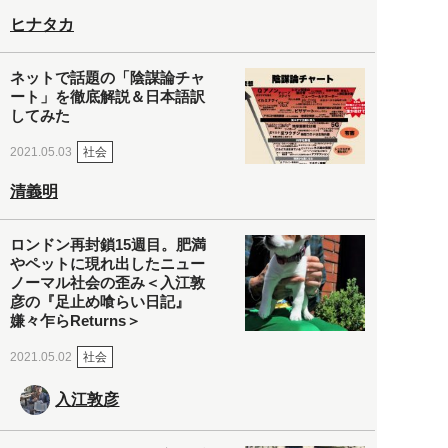
ヒナタカ
ネットで話題の「陰謀論チャ
ート」を徹底解説＆日本語訳
してみた
社会
2021.05.03
清義明
ロンドン再封鎖15週目。肥満
やペットに現れ出したニュー
ノーマル社会の歪み＜入江敦
彦の『足止め喰らい日記』
嫌々乍らReturns＞
社会
2021.05.02
入江敦彦