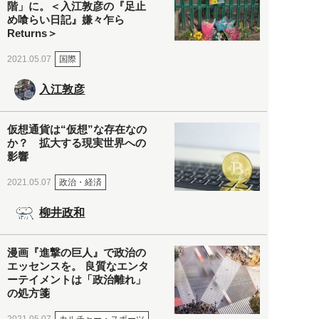
階」に。＜入江敦彦の『足止
め喰らい日記』嫌々乍ら
Returns＞
国際
2021.05.07
入江敦彦
仮想通貨は“仮想”な存在なの
か？ 拡大する現実世界への
影響
政治・経済
2021.05.07
柳井政和
漫画『進撃の巨人』で政治の
エッセンスを。 良質なエンタ
ーテイメントは「政治離れ」
の処方箋
カルチャー・スポーツ