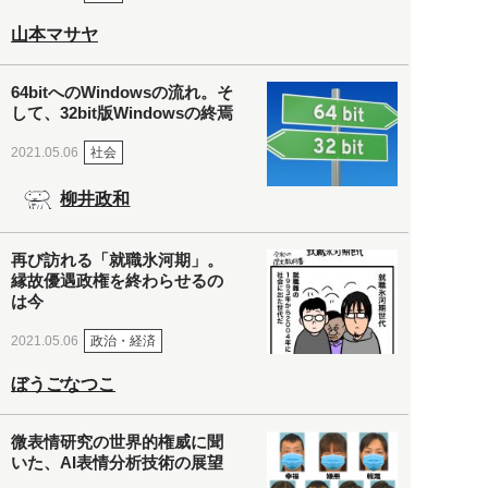
山本マサヤ
64bitへのWindowsの流れ。そ
して、32bit版Windowsの終焉
社会
2021.05.06
柳井政和
再び訪れる「就職氷河期」。
縁故優遇政権を終わらせるの
は今
政治・経済
2021.05.06
ぼうごなつこ
微表情研究の世界的権威に聞
いた、AI表情分析技術の展望