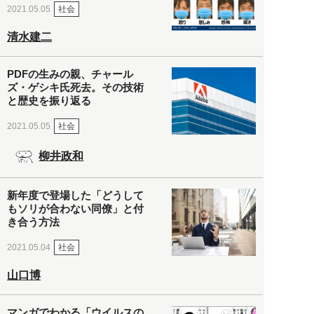
社会
2021.05.05
清水建二
PDFの生みの親、チャール
ズ・ゲシキ氏死去。その技術
と歴史を振り返る
社会
2021.05.05
柳井政和
新年度で登場した「どうして
もソリが合わない同僚」と付
き合う方法
社会
2021.05.04
山口博
マンガでわかる「ウイルスの