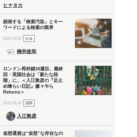
ヒナタカ
頻発する「検索汚染」とキー
ワードによる検索の限界
社会
2021.05.07
柳井政和
ロンドン再封鎖16週目。最終
回・英国社会は「新たな段
階」に。＜入江敦彦の『足止
め喰らい日記』嫌々乍ら
Returns＞
国際
2021.05.07
入江敦彦
仮想通貨は“仮想”な存在なの