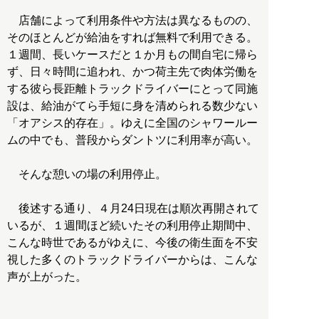
店舗によって利用条件や方法は異なるものの、
そのほとんどが給油をすれば無料で利用できる。
１週間、長いケースだと１か月もの間自宅に帰ら
ず、日々時間に追われ、かつ荷主先で肉体労働を
する彼ら長距離トラックドライバーにとって同施
設は、給油がてら手短に身を清められる数少ない
「オアシス的存在」。ゆえに全国のシャワールー
ムの中でも、普段からダントツに利用率が高い。
そんな憩いの場の利用停止。
後述する通り、４月24日現在は順次再開されて
いるが、１週間ほど続いたその利用停止期間中、
こんな時世であるがゆえに、今後の衛生面を不安
視した多くのトラックドライバーからは、こんな
声が上がった。