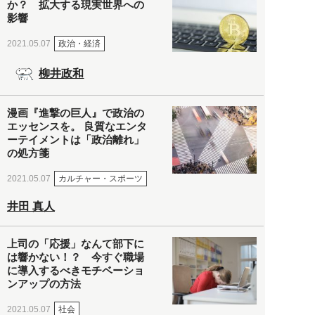
か？ 拡大する現実世界への
影響
政治・経済
2021.05.07
柳井政和
漫画『進撃の巨人』で政治の
エッセンスを。 良質なエンタ
ーテイメントは「政治離れ」
の処方箋
カルチャー・スポーツ
2021.05.07
井田 真人
上司の「応援」なんて部下に
は響かない！？ 今すぐ職場
に導入するべきモチベーショ
ンアップの方法
社会
2021.05.07