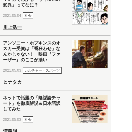
変異」ってなに？
社会
2021.05.04
川上浩一
アンソニー・ホプキンスのオ
スカー受賞は「番狂わせ」な
んかじゃない！ 映画『ファ
ーザー』のここが凄い
カルチャー・スポーツ
2021.05.03
ヒナタカ
ネットで話題の「陰謀論チャ
ート」を徹底解説＆日本語訳
してみた
社会
2021.05.03
清義明