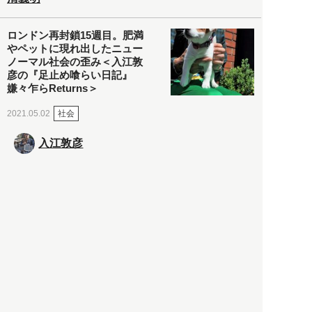
ロンドン再封鎖15週目。肥満
やペットに現れ出したニュー
ノーマル社会の歪み＜入江敦
彦の『足止め喰らい日記』
嫌々乍らReturns＞
社会
2021.05.02
入江敦彦
「ケーキの出前」に「高級ブ
ランドのサブスク」も――コ
ロナ禍のなか「進化」する百
貨店
政治・経済
2021.05.02
都市商業研究所