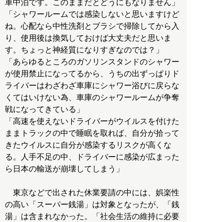
車中泊です。このままだとどうにもなりません」
「シャワールームでは感染しないと思いますけど
ね。心配なら中性洗剤とブラシで掃除してから入
り、使用後は換気しておけば大丈夫だと思いま
す。ちょっと神経質になりすぎなのでは？」
「あらゆるところのガソリンスタンドのシャワー
が使用禁止になってるから、うちの出ずっぱりド
ライバーはわざわざ車庫にシャワー浴びに戻らな
くてはいけない為、車庫のシャワールームが争奪
戦になってきている」
「高速を使えないドライバーがウイルスを付けた
ままトラックの中で睡眠を取れば、自分が拾って
きたウイルスに自分が感染するリスクが高くな
る。人手不足の中、ドライバーに感染が広まった
ら日本の輸送が崩壊してしまう」
東京などで出された休業要請の中には、娯楽性
の高い「スーパー銭湯」は対象となったが、「銭
湯」は含まれなかった。「社会生活の維持に必要