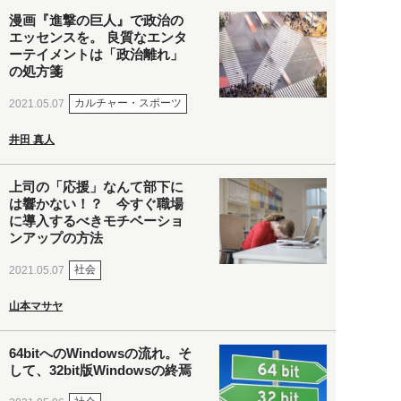
漫画『進撃の巨人』で政治の
エッセンスを。 良質なエンタ
ーテイメントは「政治離れ」
の処方箋
カルチャー・スポーツ
2021.05.07
井田 真人
上司の「応援」なんて部下に
は響かない！？ 今すぐ職場
に導入するべきモチベーショ
ンアップの方法
社会
2021.05.07
山本マサヤ
64bitへのWindowsの流れ。そ
して、32bit版Windowsの終焉