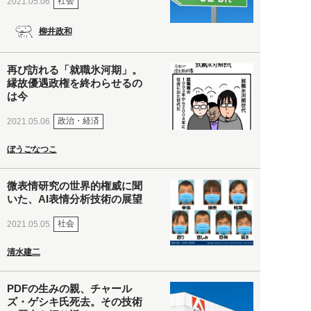
社会
2021.05.06
柳井政和
再び訪れる「就職氷河期」。
縁故優遇政権を終わらせるの
は今
政治・経済
2021.05.06
ぼうごなつこ
微表情研究の世界的権威に聞
いた、AI表情分析技術の展望
社会
2021.05.05
清水建二
PDFの生みの親、チャール
ズ・ゲシキ氏死去。その技術