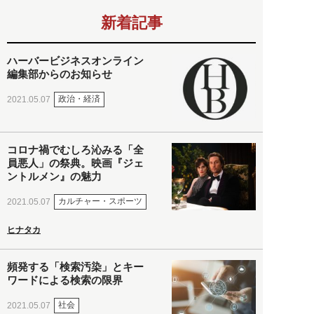
新着記事
ハーバービジネスオンライン
編集部からのお知らせ
政治・経済
2021.05.07
コロナ禍でむしろ沁みる「全
員悪人」の祭典。映画『ジェ
ントルメン』の魅力
カルチャー・スポーツ
2021.05.07
ヒナタカ
頻発する「検索汚染」とキー
ワードによる検索の限界
社会
2021.05.07