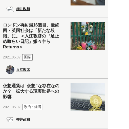
柳井政和
ロンドン再封鎖16週目。最終
回・英国社会は「新たな段
階」に。＜入江敦彦の『足止
め喰らい日記』嫌々乍ら
Returns＞
国際
2021.05.07
入江敦彦
仮想通貨は“仮想”な存在なの
か？ 拡大する現実世界への
影響
政治・経済
2021.05.07
柳井政和