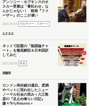
アンソニー・ホプキンスのオ
スカー受賞は「番狂わせ」な
んかじゃない！ 映画『ファ
ーザー』のここが凄い
カルチャー・スポーツ
2021.05.03
ヒナタカ
ネットで話題の「陰謀論チャ
ート」を徹底解説＆日本語訳
してみた
社会
2021.05.03
清義明
ロンドン再封鎖15週目。肥満
やペットに現れ出したニュー
ノーマル社会の歪み＜入江敦
彦の『足止め喰らい日記』
嫌々乍らReturns＞