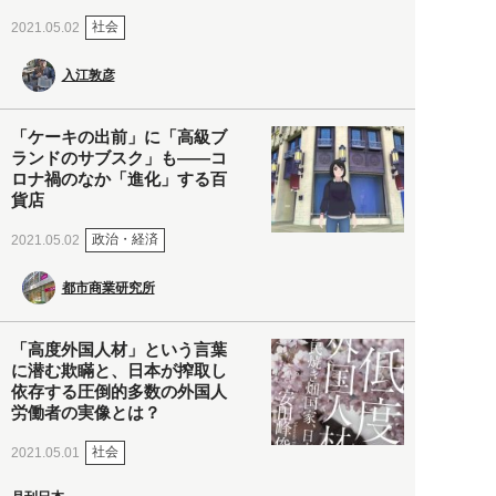
社会
2021.05.02
入江敦彦
「ケーキの出前」に「高級ブ
ランドのサブスク」も――コ
ロナ禍のなか「進化」する百
貨店
政治・経済
2021.05.02
都市商業研究所
「高度外国人材」という言葉
に潜む欺瞞と、日本が搾取し
依存する圧倒的多数の外国人
労働者の実像とは？
社会
2021.05.01