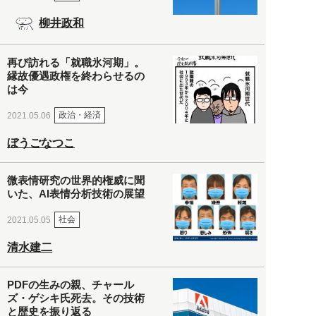
柳井政和
再び訪れる「就職氷河期」。
縁故優遇政権を終わらせるの
は今
政治・経済
2021.05.06
ぼうごなつこ
微表情研究の世界的権威に聞
いた、AI表情分析技術の展望
社会
2021.05.05
清水建二
PDFの生みの親、チャール
ズ・ゲシキ氏死去。その技術
と歴史を振り返る