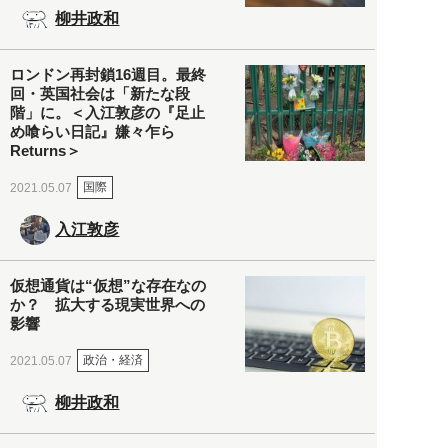
柳井政和
ロンドン再封鎖16週目。最終
回・英国社会は「新たな段
階」に。＜入江敦彦の『足止
め喰らい日記』嫌々乍ら
Returns＞
国際
2021.05.07
入江敦彦
仮想通貨は“仮想”な存在なの
か？ 拡大する現実世界への
影響
政治・経済
2021.05.07
柳井政和