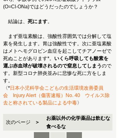
(O=Cl-ONa)ではどうだったのでしょうか？
結論は、
死にます
。
まず亜塩素酸は、強酸性雰囲気では分解して塩
素を発生します。胃は強酸性です。次に亜塩素酸
はメトヘモグロビン血症を起こしてチアノーゼで
死ぬことがあります*。
いくら呼吸しても酸素を
運ぶ赤血球が破壊されるので窒息してしまう
ので
す。新型コロナ肺炎並みに悲惨な死に方をしま
す。
〈*
日本小児科学会こどもの生活環境改善委員
会 Injury Alert（傷害速報）No. 40 ウイルス除
去と称されている製品による中毒
〉
お薬以外の化学薬品は飲むな
次のページ
食べるな