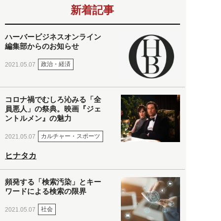
新着記事
ハーバービジネスオンライン
編集部からのお知らせ
政治・経済
2021.05.07
コロナ禍でむしろ沁みる「全
員悪人」の祭典。映画『ジェ
ントルメン』の魅力
カルチャー・スポーツ
2021.05.07
ヒナタカ
頻発する「検索汚染」とキー
ワードによる検索の限界
社会
2021.05.07