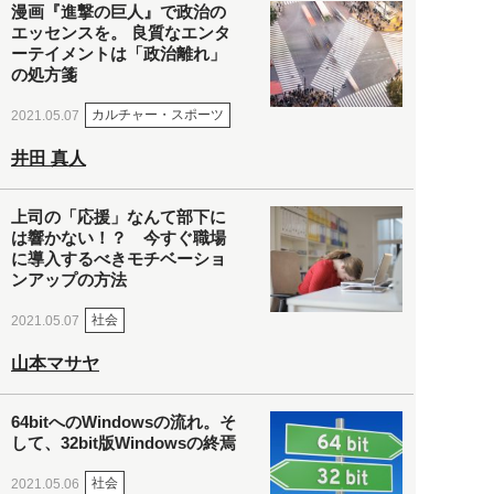
漫画『進撃の巨人』で政治の
エッセンスを。 良質なエンタ
ーテイメントは「政治離れ」
の処方箋
カルチャー・スポーツ
2021.05.07
井田 真人
上司の「応援」なんて部下に
は響かない！？ 今すぐ職場
に導入するべきモチベーショ
ンアップの方法
社会
2021.05.07
山本マサヤ
64bitへのWindowsの流れ。そ
して、32bit版Windowsの終焉
社会
2021.05.06