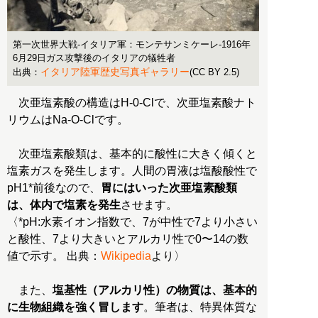
第一次世界大戦-イタリア軍：モンテサンミケーレ-1916年
6月29日ガス攻撃後のイタリアの犠牲者
イタリア陸軍歴史写真ギャラリー
出典：
(CC BY 2.5)
次亜塩素酸の構造はH-0-Clで、次亜塩素酸ナト
リウムはNa-O-Clです。
次亜塩素酸類は、基本的に酸性に大きく傾くと
塩素ガスを発生します。人間の胃液は塩酸酸性で
pH1*前後なので、
胃にはいった次亜塩素酸類
は、体内で塩素を発生
させます。
〈*pH:水素イオン指数で、7が中性で7より小さい
と酸性、7より大きいとアルカリ性で0〜14の数
値で示す。 出典：
Wikipedia
より〉
また、
塩基性（アルカリ性）の物質は、基本的
に生物組織を強く冒します
。筆者は、特異体質な