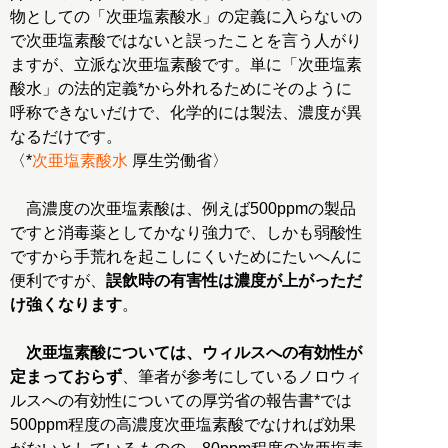
物としての「次亜塩素酸水」の定義に入らないの
で次亜塩素酸ではないと誤ったことを言う人がり
ますが、立派な次亜塩素酸です。単に「次亜塩素
酸水」の法的定義*から外れるためにそのように
呼称できないだけで、化学的には製法、濃度が異
なるだけです。
〈*
次亜塩素酸水
厚生労働省〉
高濃度の次亜塩素酸は、例えば500ppmの製品
ですと消毒薬としてかなり強力で、しかも弱酸性
ですから手荒れを起こしにくいためにたいへんに
便利ですが、
誤飲時の有害性は濃度が上がっただ
け強くなります
。
次亜塩素酸については、ウィルスへの有効性が
定まっておらず
、筆者が参考にしているノロウィ
ルスへの有効性についての厚労省の報告書*では
500ppm程度の高濃度次亜塩素酸でなければ効果