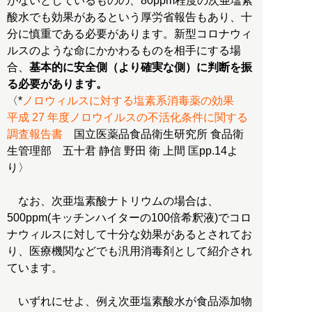
がないとしているものの、80ppm程度の次亜塩素
酸水でも効果があるという厚労省報告もあり、十
分に慎重である必要があります。新型コロナウィ
ルスのような命にかかわるものを相手にする場
合、
基本的に安全側（より確実な側）に判断を振
る必要があります。
〈*
ノロウィルスに対する塩素系消毒薬の効果
平成 27 年度ノロウイルスの不活化条件に関する
調査報告書
国立医薬品食品衛生研究所 食品衛
生管理部 五十君 静信 野田 衛 上間 匡pp.14よ
り〉
なお、次亜塩素酸ナトリウムの場合は、
500ppm(キッチンハイターの100倍希釈液)でコロ
ナウィルスに対して十分な効果があるとされてお
り、医療機関などでも汎用消毒剤として紹介され
ています。
いずれにせよ、例え次亜塩素酸水が食品添加物