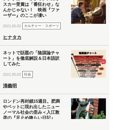
スカー受賞は「番狂わせ」な
んかじゃない！ 映画『ファ
ーザー』のここが凄い
カルチャー・スポーツ
2021.05.03
ヒナタカ
ネットで話題の「陰謀論チャ
ート」を徹底解説＆日本語訳
してみた
社会
2021.05.03
清義明
ロンドン再封鎖15週目。肥満
やペットに現れ出したニュー
ノーマル社会の歪み＜入江敦
彦の『足止め喰らい日記』
嫌々乍らReturns＞