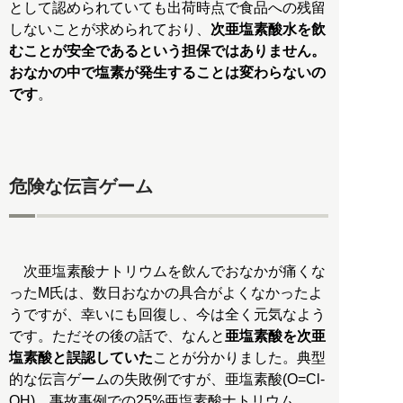
として認められていても出荷時点で食品への残留
しないことが求められており、
次亜塩素酸水を飲
むことが安全であるという担保ではありません。
おなかの中で塩素が発生することは変わらないの
です
。
危険な伝言ゲーム
次亜塩素酸ナトリウムを飲んでおなかが痛くな
ったM氏は、数日おなかの具合がよくなかったよ
うですが、幸いにも回復し、今は全く元気なよう
です。ただその後の話で、なんと
亜塩素酸を次亜
塩素酸と誤認していた
ことが分かりました。典型
的な伝言ゲームの失敗例ですが、亜塩素酸(O=Cl-
OH)、事故事例での25%亜塩素酸ナトリウム