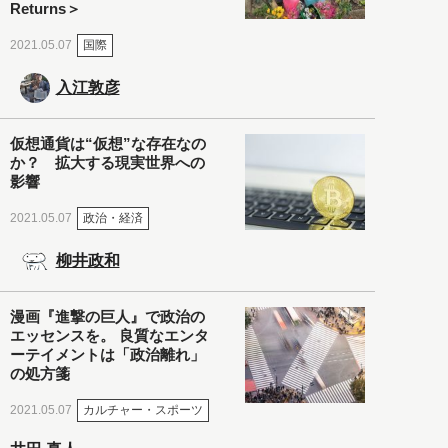
Returns＞
国際
2021.05.07
入江敦彦
仮想通貨は“仮想”な存在なの
か？ 拡大する現実世界への
影響
政治・経済
2021.05.07
柳井政和
漫画『進撃の巨人』で政治の
エッセンスを。 良質なエンタ
ーテイメントは「政治離れ」
の処方箋
カルチャー・スポーツ
2021.05.07