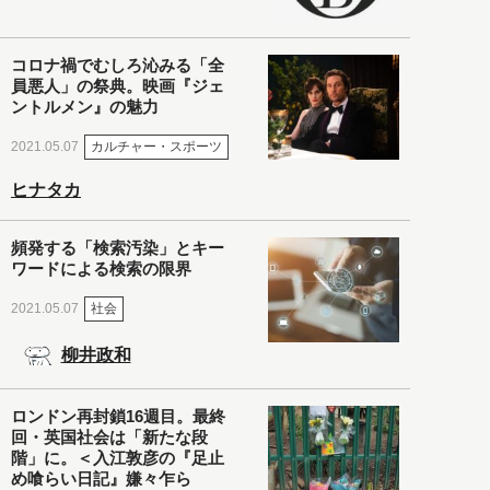
コロナ禍でむしろ沁みる「全
員悪人」の祭典。映画『ジェ
ントルメン』の魅力
カルチャー・スポーツ
2021.05.07
ヒナタカ
頻発する「検索汚染」とキー
ワードによる検索の限界
社会
2021.05.07
柳井政和
ロンドン再封鎖16週目。最終
回・英国社会は「新たな段
階」に。＜入江敦彦の『足止
め喰らい日記』嫌々乍ら