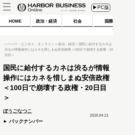
▶PC版
HOME
政治・経済
社会
国際
ハーバー・ビジネス・オンライン
政治・経済
国民に給付するカネは
渋るが情報操作にはカネを惜しまぬ安倍政権＜100日で崩壊する政権・20
日目＞
国民に給付するカネは渋るが情報
操作にはカネを惜しまぬ安倍政権
＜100日で崩壊する政権・20日目
＞
ぼうごなつこ
2020.04.21
バックナンバー