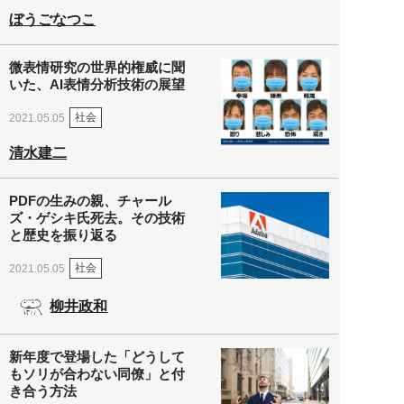
ぼうごなつこ
微表情研究の世界的権威に聞
いた、AI表情分析技術の展望
社会
2021.05.05
清水建二
PDFの生みの親、チャール
ズ・ゲシキ氏死去。その技術
と歴史を振り返る
社会
2021.05.05
柳井政和
新年度で登場した「どうして
もソリが合わない同僚」と付
き合う方法