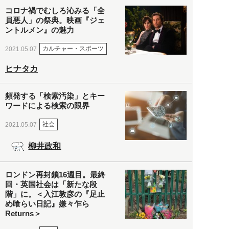
コロナ禍でむしろ沁みる「全
員悪人」の祭典。映画『ジェ
ントルメン』の魅力
カルチャー・スポーツ
2021.05.07
ヒナタカ
頻発する「検索汚染」とキー
ワードによる検索の限界
社会
2021.05.07
柳井政和
ロンドン再封鎖16週目。最終
回・英国社会は「新たな段
階」に。＜入江敦彦の『足止
め喰らい日記』嫌々乍ら
Returns＞