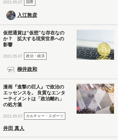
国際
2021.05.07
入江敦彦
仮想通貨は“仮想”な存在なの
か？ 拡大する現実世界への
影響
政治・経済
2021.05.07
柳井政和
漫画『進撃の巨人』で政治の
エッセンスを。 良質なエンタ
ーテイメントは「政治離れ」
の処方箋
カルチャー・スポーツ
2021.05.07
井田 真人