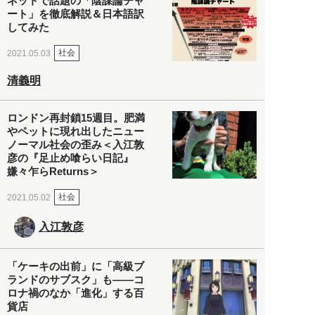
ネットで話題の「陰謀論チャ
ート」を徹底解説＆日本語訳
してみた
社会
2021.05.03
清義明
ロンドン再封鎖15週目。肥満
やペットに現れ出したニュー
ノーマル社会の歪み＜入江敦
彦の『足止め喰らい日記』
嫌々乍らReturns＞
社会
2021.05.02
入江敦彦
「ケーキの出前」に「高級ブ
ランドのサブスク」も――コ
ロナ禍のなか「進化」する百
貨店