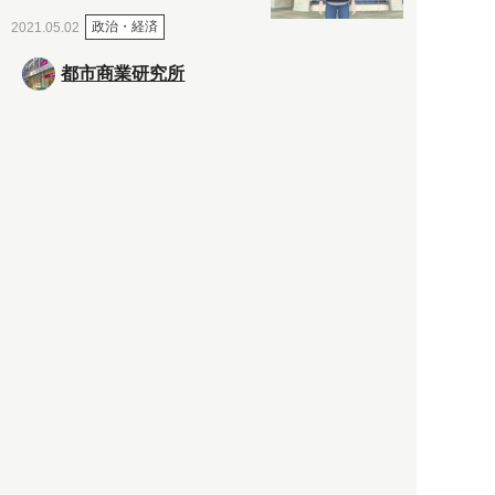
政治・経済
2021.05.02
都市商業研究所
「高度外国人材」という言葉
に潜む欺瞞と、日本が搾取し
依存する圧倒的多数の外国人
労働者の実像とは？
社会
2021.05.01
月刊日本
以前の記事をもっと見る