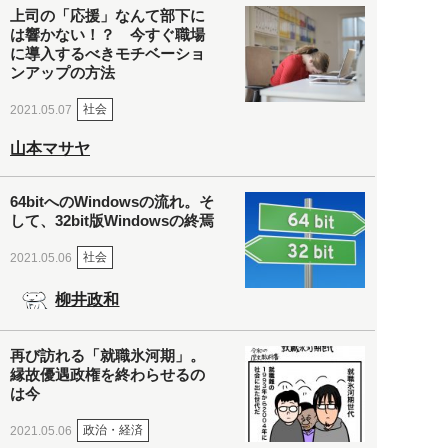
上司の「応援」なんて部下に
は響かない！？ 今すぐ職場
に導入するべきモチベーショ
ンアップの方法
社会
2021.05.07
山本マサヤ
64bitへのWindowsの流れ。そ
して、32bit版Windowsの終焉
社会
2021.05.06
柳井政和
再び訪れる「就職氷河期」。
縁故優遇政権を終わらせるの
は今
政治・経済
2021.05.06