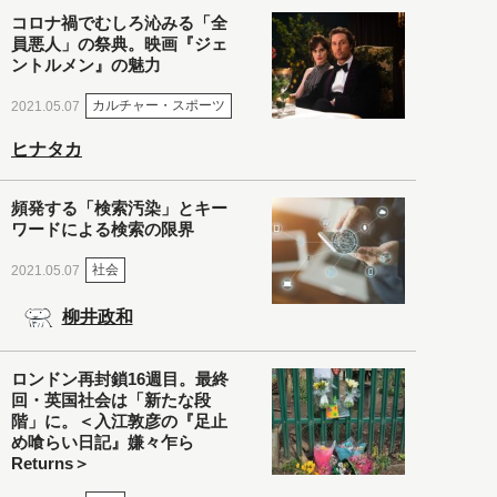
コロナ禍でむしろ沁みる「全
員悪人」の祭典。映画『ジェ
ントルメン』の魅力
カルチャー・スポーツ
2021.05.07
ヒナタカ
頻発する「検索汚染」とキー
ワードによる検索の限界
社会
2021.05.07
柳井政和
ロンドン再封鎖16週目。最終
回・英国社会は「新たな段
階」に。＜入江敦彦の『足止
め喰らい日記』嫌々乍ら
Returns＞