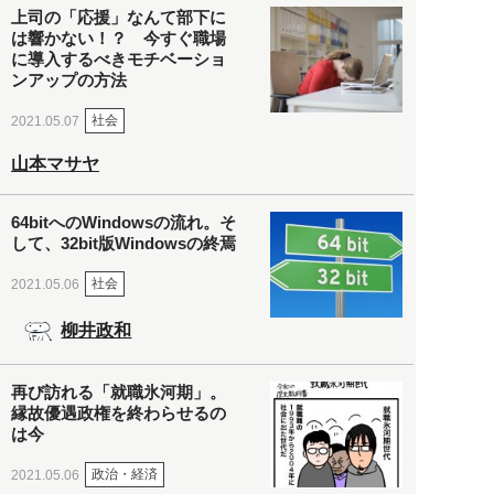
上司の「応援」なんて部下に
は響かない！？ 今すぐ職場
に導入するべきモチベーショ
ンアップの方法
社会
2021.05.07
山本マサヤ
64bitへのWindowsの流れ。そ
して、32bit版Windowsの終焉
社会
2021.05.06
柳井政和
再び訪れる「就職氷河期」。
縁故優遇政権を終わらせるの
は今
政治・経済
2021.05.06