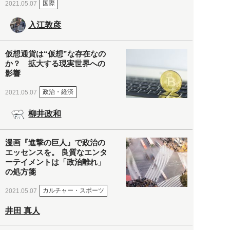
国際
2021.05.07
入江敦彦
仮想通貨は“仮想”な存在なの
か？ 拡大する現実世界への
影響
政治・経済
2021.05.07
柳井政和
漫画『進撃の巨人』で政治の
エッセンスを。 良質なエンタ
ーテイメントは「政治離れ」
の処方箋
カルチャー・スポーツ
2021.05.07
井田 真人