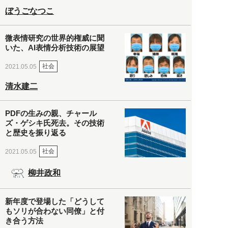
ぼうごなつこ
微表情研究の世界的権威に聞
いた、AI表情分析技術の展望
社会
2021.05.05
清水建二
PDFの生みの親、チャール
ズ・ゲシキ氏死去。その技術
と歴史を振り返る
社会
2021.05.05
柳井政和
新年度で登場した「どうして
もソリが合わない同僚」と付
き合う方法