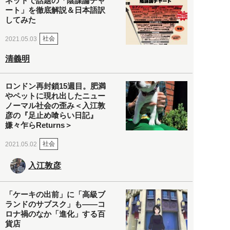
ネットで話題の「陰謀論チャ
ート」を徹底解説＆日本語訳
してみた
社会
2021.05.03
清義明
ロンドン再封鎖15週目。肥満
やペットに現れ出したニュー
ノーマル社会の歪み＜入江敦
彦の『足止め喰らい日記』
嫌々乍らReturns＞
社会
2021.05.02
入江敦彦
「ケーキの出前」に「高級ブ
ランドのサブスク」も――コ
ロナ禍のなか「進化」する百
貨店