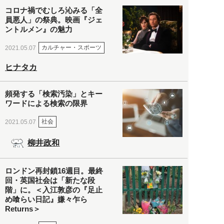
コロナ禍でむしろ沁みる「全
員悪人」の祭典。映画『ジェ
ントルメン』の魅力
カルチャー・スポーツ
2021.05.07
ヒナタカ
頻発する「検索汚染」とキー
ワードによる検索の限界
社会
2021.05.07
柳井政和
ロンドン再封鎖16週目。最終
回・英国社会は「新たな段
階」に。＜入江敦彦の『足止
め喰らい日記』嫌々乍ら
Returns＞