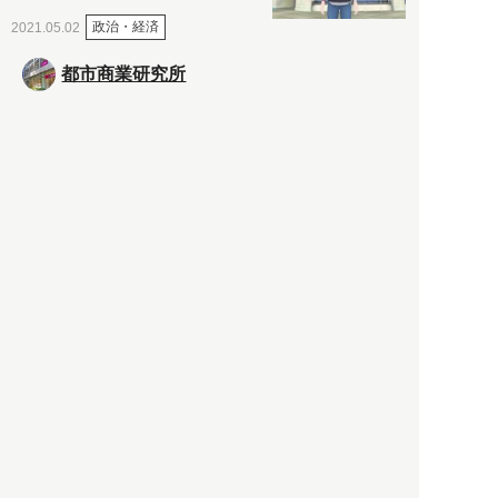
政治・経済
2021.05.02
都市商業研究所
「高度外国人材」という言葉
に潜む欺瞞と、日本が搾取し
依存する圧倒的多数の外国人
労働者の実像とは？
社会
2021.05.01
月刊日本
以前の記事をもっと見る