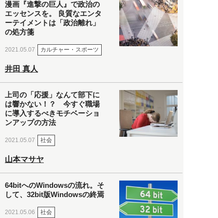
漫画『進撃の巨人』で政治の
エッセンスを。 良質なエンタ
ーテイメントは「政治離れ」
の処方箋
カルチャー・スポーツ
2021.05.07
井田 真人
上司の「応援」なんて部下に
は響かない！？ 今すぐ職場
に導入するべきモチベーショ
ンアップの方法
社会
2021.05.07
山本マサヤ
64bitへのWindowsの流れ。そ
して、32bit版Windowsの終焉
社会
2021.05.06