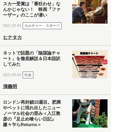
スカー受賞は「番狂わせ」な
んかじゃない！ 映画『ファ
ーザー』のここが凄い
カルチャー・スポーツ
2021.05.03
ヒナタカ
ネットで話題の「陰謀論チャ
ート」を徹底解説＆日本語訳
してみた
社会
2021.05.03
清義明
ロンドン再封鎖15週目。肥満
やペットに現れ出したニュー
ノーマル社会の歪み＜入江敦
彦の『足止め喰らい日記』
嫌々乍らReturns＞