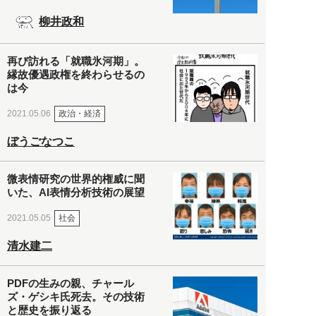
柳井政和
再び訪れる「就職氷河期」。
縁故優遇政権を終わらせるの
は今
政治・経済
2021.05.06
ぼうごなつこ
微表情研究の世界的権威に聞
いた、AI表情分析技術の展望
社会
2021.05.05
清水建二
PDFの生みの親、チャール
ズ・ゲシキ氏死去。その技術
と歴史を振り返る