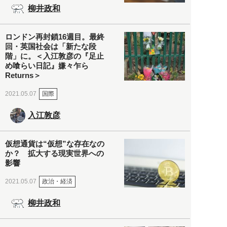
柳井政和
ロンドン再封鎖16週目。最終
回・英国社会は「新たな段
階」に。＜入江敦彦の『足止
め喰らい日記』嫌々乍ら
Returns＞
国際
2021.05.07
入江敦彦
仮想通貨は“仮想”な存在なの
か？ 拡大する現実世界への
影響
政治・経済
2021.05.07
柳井政和