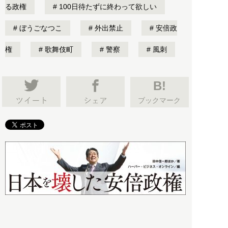
る政権
100日待たずに終わって欲しい
ぼうごなつこ
外出禁止
安倍政
権
歌舞伎町
警察
風刺
B!
ブックマーク