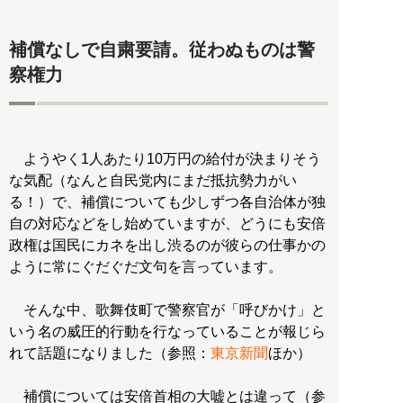
補償なしで自粛要請。従わぬものは警
察権力
ようやく1人あたり10万円の給付が決まりそう
な気配（なんと自民党内にまだ抵抗勢力がい
る！）で、補償についても少しずつ各自治体が独
自の対応などをし始めていますが、どうにも安倍
政権は国民にカネを出し渋るのが彼らの仕事かの
ように常にぐだぐだ文句を言っています。
そんな中、歌舞伎町で警察官が「呼びかけ」と
いう名の威圧的行動を行なっていることが報じら
れて話題になりました（参照：
東京新聞
ほか）
補償については安倍首相の大嘘とは違って（参