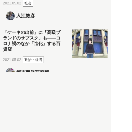
社会
2021.05.02
入江敦彦
「ケーキの出前」に「高級ブ
ランドのサブスク」も――コ
ロナ禍のなか「進化」する百
貨店
政治・経済
2021.05.02
都市商業研究所
「高度外国人材」という言葉
に潜む欺瞞と、日本が搾取し
依存する圧倒的多数の外国人
労働者の実像とは？
社会
2021.05.01
月刊日本