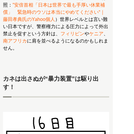
照：
”安倍首相「日本は世界で最も手厚い休業補
償」 緊急時のウソは本当にやめてください“｜
藤田孝典氏のYahoo個人
）世界レベルとは言い難
い日本ですが、警察権力による圧力によって外出
禁止を促すという方針は、
フィリピン
や
ケニア
、
南アフリカ
に肩を並べるようになるのかもしれま
せん。
カネは出さぬが“暴力装置”は駆り出
す！