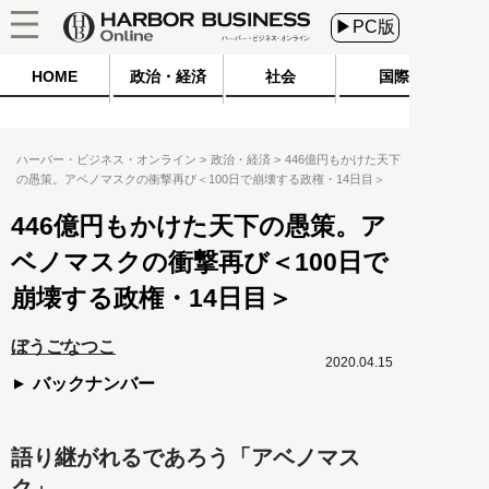
▶PC版
HOME
政治・経済
社会
国際
ハーバー・ビジネス・オンライン
政治・経済
446億円もかけた天下
の愚策。アベノマスクの衝撃再び＜100日で崩壊する政権・14日目＞
446億円もかけた天下の愚策。ア
ベノマスクの衝撃再び＜100日で
崩壊する政権・14日目＞
ぼうごなつこ
2020.04.15
バックナンバー
語り継がれるであろう「アベノマス
ク」