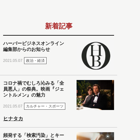
新着記事
ハーバービジネスオンライン
編集部からのお知らせ
政治・経済
2021.05.07
コロナ禍でむしろ沁みる「全
員悪人」の祭典。映画『ジェ
ントルメン』の魅力
カルチャー・スポーツ
2021.05.07
ヒナタカ
頻発する「検索汚染」とキー