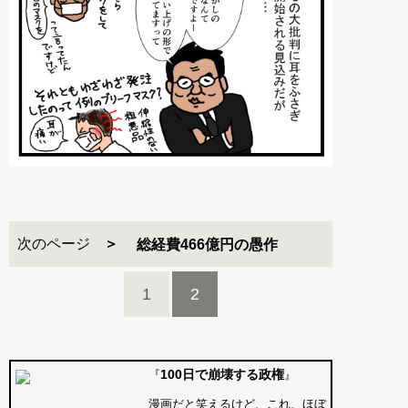
次のページ
総経費466億円の愚作
1
2
100日で崩壊する政権
『
』
漫画だと笑えるけど、これ、ほぼ