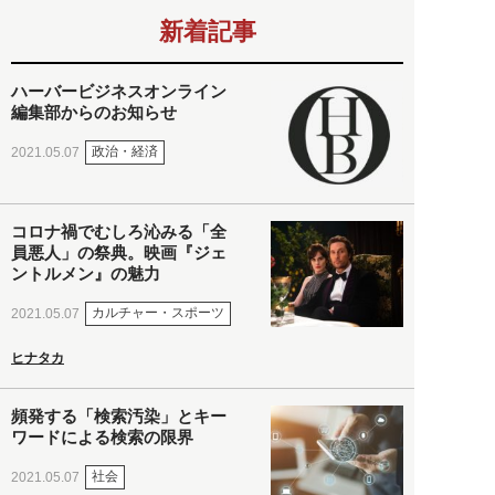
新着記事
ハーバービジネスオンライン
編集部からのお知らせ
政治・経済
2021.05.07
コロナ禍でむしろ沁みる「全
員悪人」の祭典。映画『ジェ
ントルメン』の魅力
カルチャー・スポーツ
2021.05.07
ヒナタカ
頻発する「検索汚染」とキー
ワードによる検索の限界
社会
2021.05.07