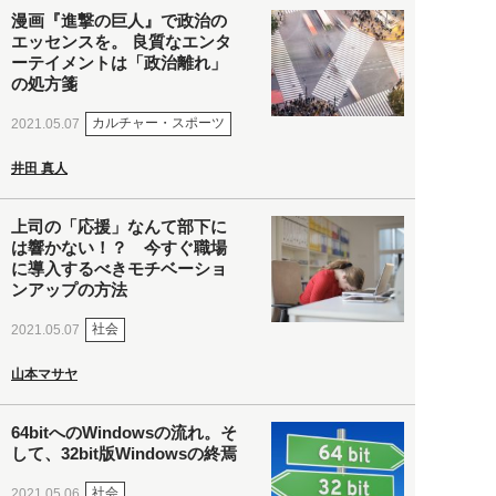
漫画『進撃の巨人』で政治の
エッセンスを。 良質なエンタ
ーテイメントは「政治離れ」
の処方箋
カルチャー・スポーツ
2021.05.07
井田 真人
上司の「応援」なんて部下に
は響かない！？ 今すぐ職場
に導入するべきモチベーショ
ンアップの方法
社会
2021.05.07
山本マサヤ
64bitへのWindowsの流れ。そ
して、32bit版Windowsの終焉
社会
2021.05.06