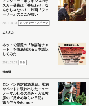
アンソニー・ホプキンスのオ
スカー受賞は「番狂わせ」な
んかじゃない！ 映画『ファ
ーザー』のここが凄い
カルチャー・スポーツ
2021.05.03
ヒナタカ
ネットで話題の「陰謀論チャ
ート」を徹底解説＆日本語訳
してみた
社会
2021.05.03
清義明
ロンドン再封鎖15週目。肥満
やペットに現れ出したニュー
ノーマル社会の歪み＜入江敦
彦の『足止め喰らい日記』
嫌々乍らReturns＞