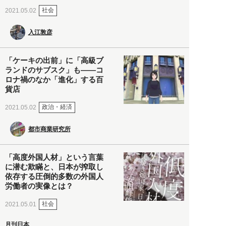
社会
2021.05.02
入江敦彦
「ケーキの出前」に「高級ブ
ランドのサブスク」も――コ
ロナ禍のなか「進化」する百
貨店
政治・経済
2021.05.02
都市商業研究所
「高度外国人材」という言葉
に潜む欺瞞と、日本が搾取し
依存する圧倒的多数の外国人
労働者の実像とは？
社会
2021.05.01
月刊日本