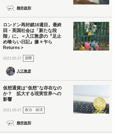
柳井政和
ロンドン再封鎖16週目。最終
回・英国社会は「新たな段
階」に。＜入江敦彦の『足止
め喰らい日記』嫌々乍ら
Returns＞
国際
2021.05.07
入江敦彦
仮想通貨は“仮想”な存在なの
か？ 拡大する現実世界への
影響
政治・経済
2021.05.07
柳井政和