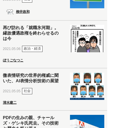
柳井政和
再び訪れる「就職氷河期」。
縁故優遇政権を終わらせるの
は今
政治・経済
2021.05.06
ぼうごなつこ
微表情研究の世界的権威に聞
いた、AI表情分析技術の展望
社会
2021.05.05
清水建二
PDFの生みの親、チャール
ズ・ゲシキ氏死去。その技術