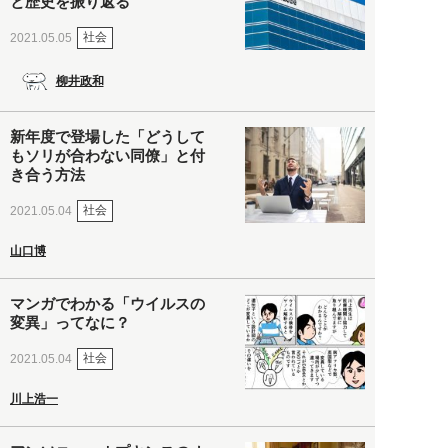
と歴史を振り返る
社会
2021.05.05
柳井政和
新年度で登場した「どうして
もソリが合わない同僚」と付
き合う方法
社会
2021.05.04
山口博
マンガでわかる「ウイルスの
変異」ってなに？
社会
2021.05.04
川上浩一