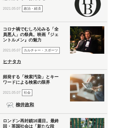
政治・経済
2021.05.07
コロナ禍でむしろ沁みる「全
員悪人」の祭典。映画『ジェ
ントルメン』の魅力
カルチャー・スポーツ
2021.05.07
ヒナタカ
頻発する「検索汚染」とキー
ワードによる検索の限界
社会
2021.05.07
柳井政和
ロンドン再封鎖16週目。最終
回・英国社会は「新たな段