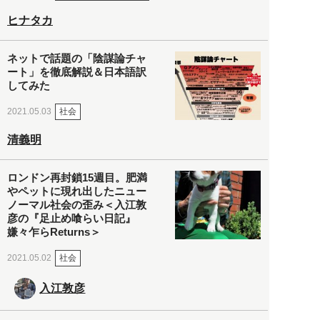
ヒナタカ
ネットで話題の「陰謀論チャ
ート」を徹底解説＆日本語訳
してみた
社会
2021.05.03
清義明
ロンドン再封鎖15週目。肥満
やペットに現れ出したニュー
ノーマル社会の歪み＜入江敦
彦の『足止め喰らい日記』
嫌々乍らReturns＞
社会
2021.05.02
入江敦彦