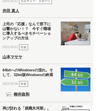
カルチャー・スポーツ
2021.05.07
井田 真人
上司の「応援」なんて部下に
は響かない！？ 今すぐ職場
に導入するべきモチベーショ
ンアップの方法
社会
2021.05.07
山本マサヤ
64bitへのWindowsの流れ。そ
して、32bit版Windowsの終焉
社会
2021.05.06
柳井政和
再び訪れる「就職氷河期」。