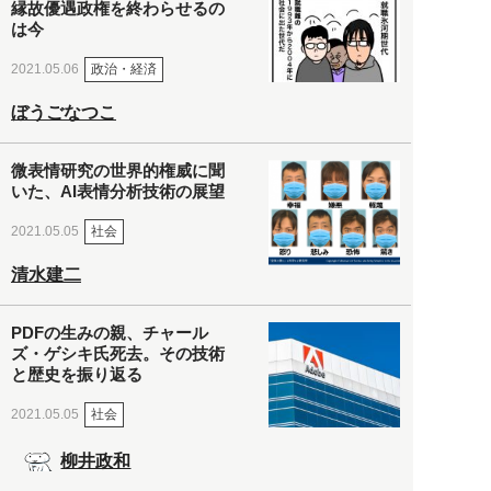
縁故優遇政権を終わらせるの
は今
政治・経済
2021.05.06
ぼうごなつこ
微表情研究の世界的権威に聞
いた、AI表情分析技術の展望
社会
2021.05.05
清水建二
PDFの生みの親、チャール
ズ・ゲシキ氏死去。その技術
と歴史を振り返る
社会
2021.05.05
柳井政和