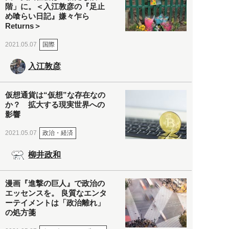
階」に。＜入江敦彦の『足止
め喰らい日記』嫌々乍ら
Returns＞
国際
2021.05.07
入江敦彦
仮想通貨は“仮想”な存在なの
か？ 拡大する現実世界への
影響
政治・経済
2021.05.07
柳井政和
漫画『進撃の巨人』で政治の
エッセンスを。 良質なエンタ
ーテイメントは「政治離れ」
の処方箋