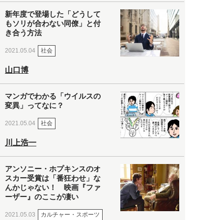
新年度で登場した「どうして
もソリが合わない同僚」と付
き合う方法
社会
2021.05.04
山口博
マンガでわかる「ウイルスの
変異」ってなに？
社会
2021.05.04
川上浩一
アンソニー・ホプキンスのオ
スカー受賞は「番狂わせ」な
んかじゃない！ 映画『ファ
ーザー』のここが凄い
カルチャー・スポーツ
2021.05.03