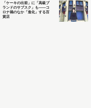
「ケーキの出前」に「高級ブ
ランドのサブスク」も――コ
ロナ禍のなか「進化」する百
貨店
政治・経済
2021.05.02
都市商業研究所
「高度外国人材」という言葉
に潜む欺瞞と、日本が搾取し
依存する圧倒的多数の外国人
労働者の実像とは？
社会
2021.05.01
月刊日本
以前の記事をもっと見る