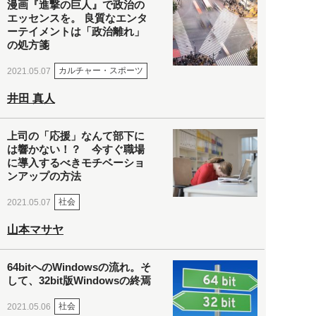
漫画『進撃の巨人』で政治の
エッセンスを。 良質なエンタ
ーテイメントは「政治離れ」
の処方箋
カルチャー・スポーツ
2021.05.07
井田 真人
上司の「応援」なんて部下に
は響かない！？ 今すぐ職場
に導入するべきモチベーショ
ンアップの方法
社会
2021.05.07
山本マサヤ
64bitへのWindowsの流れ。そ
して、32bit版Windowsの終焉
社会
2021.05.06