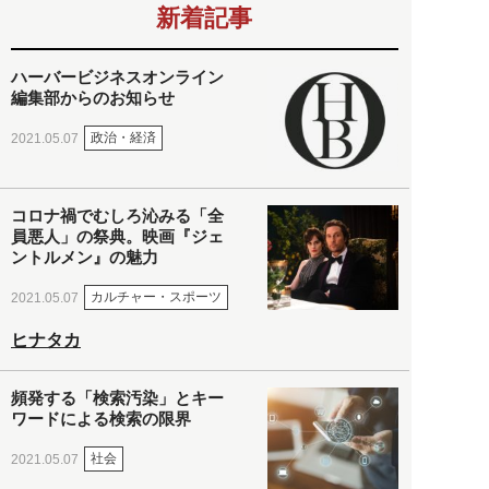
新着記事
ハーバービジネスオンライン
編集部からのお知らせ
政治・経済
2021.05.07
コロナ禍でむしろ沁みる「全
員悪人」の祭典。映画『ジェ
ントルメン』の魅力
カルチャー・スポーツ
2021.05.07
ヒナタカ
頻発する「検索汚染」とキー
ワードによる検索の限界
社会
2021.05.07