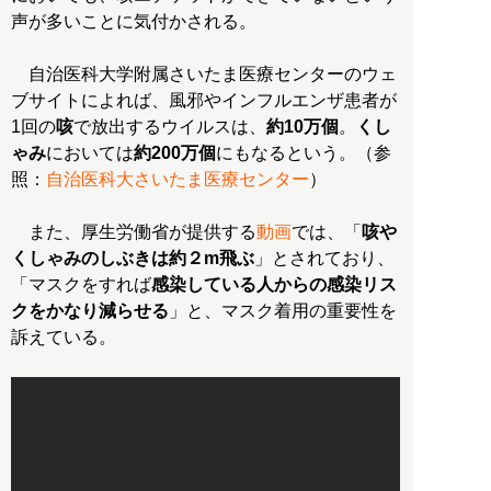
声が多いことに気付かされる。
自治医科大学附属さいたま医療センターのウェ
ブサイトによれば、風邪やインフルエンザ患者が
1回の
咳
で放出するウイルスは、
約10万個
。
くし
ゃみ
においては
約200万個
にもなるという。（参
照：
自治医科大さいたま医療センター
）
また、厚生労働省が提供する
動画
では、「
咳や
くしゃみのしぶきは約２m飛ぶ
」とされており、
「マスクをすれば
感染している人からの感染リス
クをかなり減らせる
」と、マスク着用の重要性を
訴えている。