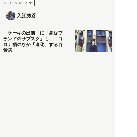
社会
2021.05.02
入江敦彦
「ケーキの出前」に「高級ブ
ランドのサブスク」も――コ
ロナ禍のなか「進化」する百
貨店
政治・経済
2021.05.02
都市商業研究所
「高度外国人材」という言葉
に潜む欺瞞と、日本が搾取し
依存する圧倒的多数の外国人
労働者の実像とは？
社会
2021.05.01
月刊日本