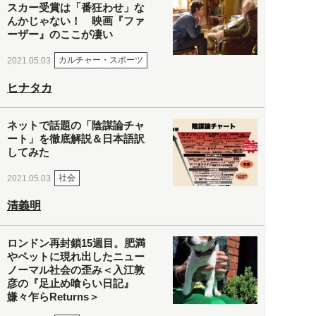
スカー受賞は「番狂わせ」な
んかじゃない！ 映画『ファ
ーザー』のここが凄い
カルチャー・スポーツ
2021.05.03
ヒナタカ
ネットで話題の「陰謀論チャ
ート」を徹底解説＆日本語訳
してみた
社会
2021.05.03
清義明
ロンドン再封鎖15週目。肥満
やペットに現れ出したニュー
ノーマル社会の歪み＜入江敦
彦の『足止め喰らい日記』
嫌々乍らReturns＞