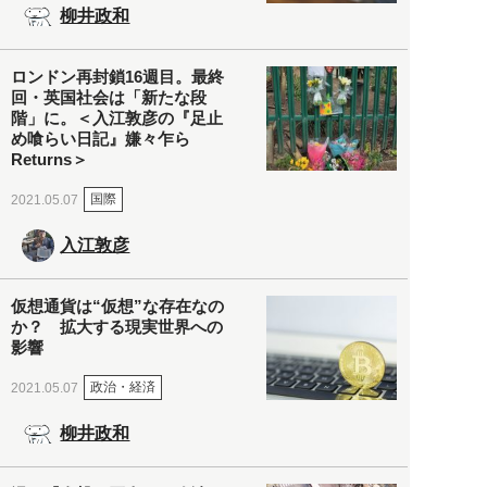
柳井政和
ロンドン再封鎖16週目。最終
回・英国社会は「新たな段
階」に。＜入江敦彦の『足止
め喰らい日記』嫌々乍ら
Returns＞
国際
2021.05.07
入江敦彦
仮想通貨は“仮想”な存在なの
か？ 拡大する現実世界への
影響
政治・経済
2021.05.07
柳井政和