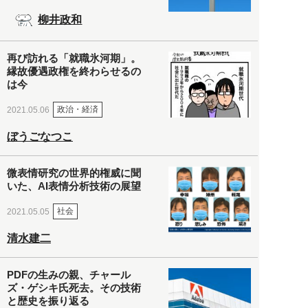
柳井政和
再び訪れる「就職氷河期」。
縁故優遇政権を終わらせるの
は今
政治・経済
2021.05.06
ぼうごなつこ
微表情研究の世界的権威に聞
いた、AI表情分析技術の展望
社会
2021.05.05
清水建二
PDFの生みの親、チャール
ズ・ゲシキ氏死去。その技術
と歴史を振り返る