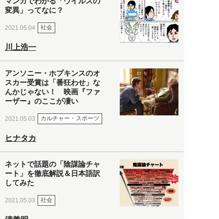
マンガでわかる「ウイルスの
変異」ってなに？
社会
2021.05.04
川上浩一
アンソニー・ホプキンスのオ
スカー受賞は「番狂わせ」な
んかじゃない！ 映画『ファ
ーザー』のここが凄い
カルチャー・スポーツ
2021.05.03
ヒナタカ
ネットで話題の「陰謀論チャ
ート」を徹底解説＆日本語訳
してみた
社会
2021.05.03