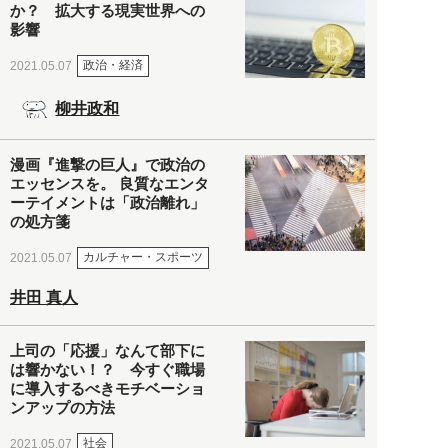
か？ 拡大する現実世界への
影響
政治・経済
2021.05.07
柳井政和
漫画『進撃の巨人』で政治の
エッセンスを。 良質なエンタ
ーテイメントは「政治離れ」
の処方箋
カルチャー・スポーツ
2021.05.07
井田 真人
上司の「応援」なんて部下に
は響かない！？ 今すぐ職場
に導入するべきモチベーショ
ンアップの方法
社会
2021.05.07