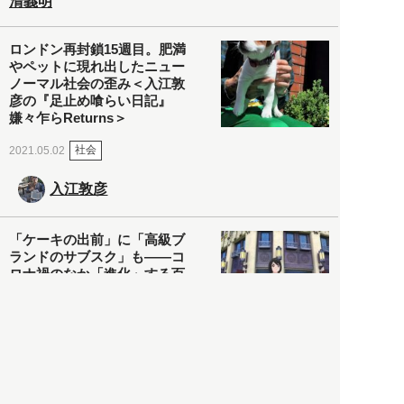
清義明
ロンドン再封鎖15週目。肥満
やペットに現れ出したニュー
ノーマル社会の歪み＜入江敦
彦の『足止め喰らい日記』
嫌々乍らReturns＞
社会
2021.05.02
入江敦彦
「ケーキの出前」に「高級ブ
ランドのサブスク」も――コ
ロナ禍のなか「進化」する百
貨店
政治・経済
2021.05.02
都市商業研究所