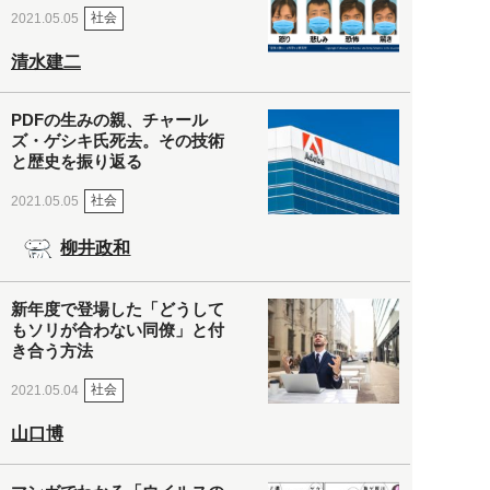
社会
2021.05.05
清水建二
PDFの生みの親、チャール
ズ・ゲシキ氏死去。その技術
と歴史を振り返る
社会
2021.05.05
柳井政和
新年度で登場した「どうして
もソリが合わない同僚」と付
き合う方法
社会
2021.05.04
山口博