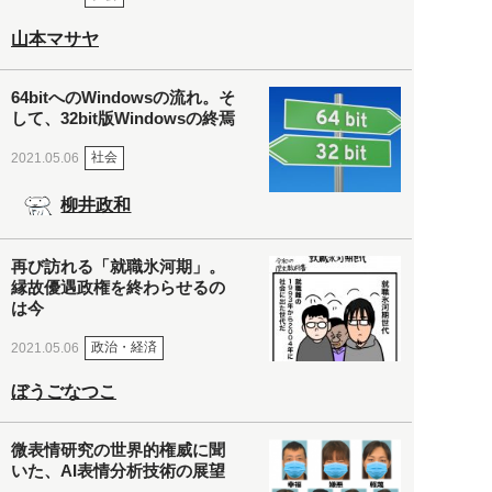
山本マサヤ
64bitへのWindowsの流れ。そ
して、32bit版Windowsの終焉
社会
2021.05.06
柳井政和
再び訪れる「就職氷河期」。
縁故優遇政権を終わらせるの
は今
政治・経済
2021.05.06
ぼうごなつこ
微表情研究の世界的権威に聞
いた、AI表情分析技術の展望