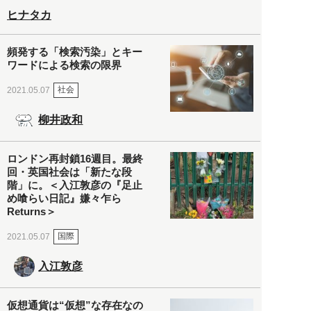
ヒナタカ
頻発する「検索汚染」とキー
ワードによる検索の限界
社会
2021.05.07
柳井政和
ロンドン再封鎖16週目。最終
回・英国社会は「新たな段
階」に。＜入江敦彦の『足止
め喰らい日記』嫌々乍ら
Returns＞
国際
2021.05.07
入江敦彦
仮想通貨は“仮想”な存在なの