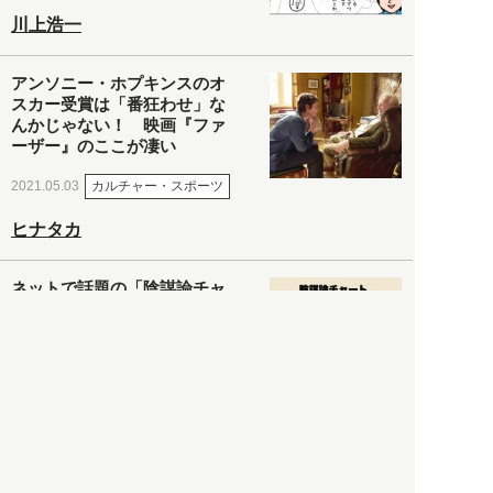
川上浩一
アンソニー・ホプキンスのオ
スカー受賞は「番狂わせ」な
んかじゃない！ 映画『ファ
ーザー』のここが凄い
カルチャー・スポーツ
2021.05.03
ヒナタカ
ネットで話題の「陰謀論チャ
ート」を徹底解説＆日本語訳
してみた
社会
2021.05.03
清義明
ロンドン再封鎖15週目。肥満
やペットに現れ出したニュー