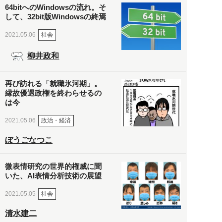
64bitへのWindowsの流れ。そ
して、32bit版Windowsの終焉
社会
2021.05.06
柳井政和
再び訪れる「就職氷河期」。
縁故優遇政権を終わらせるの
は今
政治・経済
2021.05.06
ぼうごなつこ
微表情研究の世界的権威に聞
いた、AI表情分析技術の展望
社会
2021.05.05
清水建二