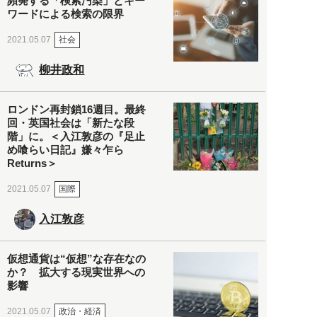
頻発する「検索汚染」とキー
ワードによる検索の限界
社会
2021.05.07
柳井政和
ロンドン再封鎖16週目。最終
回・英国社会は「新たな段
階」に。＜入江敦彦の『足止
め喰らい日記』嫌々乍ら
Returns＞
国際
2021.05.07
入江敦彦
仮想通貨は“仮想”な存在なの
か？ 拡大する現実世界への
影響
政治・経済
2021.05.07