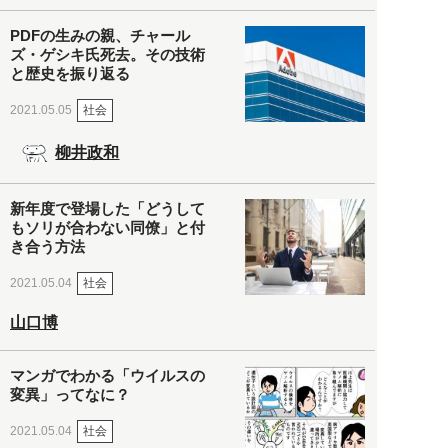
PDFの生みの親、チャール
ズ・ゲシキ氏死去。その技術
と歴史を振り返る
社会
2021.05.05
柳井政和
新年度で登場した「どうして
もソリが合わない同僚」と付
き合う方法
社会
2021.05.04
山口博
マンガでわかる「ウイルスの
変異」ってなに？
社会
2021.05.04