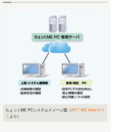
NTT ME Webサイ
ちぇっくME PCシステムイメージ図（
ト
より）