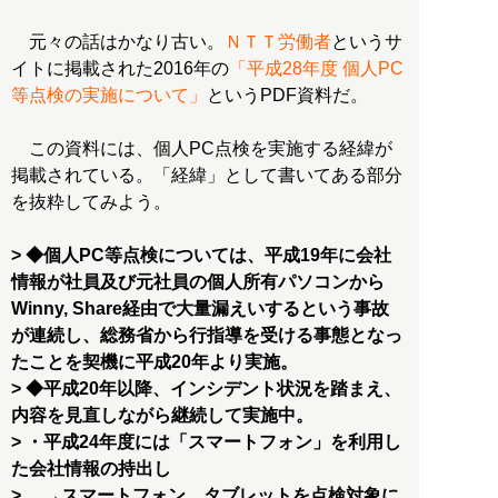
元々の話はかなり古い。
ＮＴＴ労働者
というサ
イトに掲載された2016年の
「平成28年度 個人PC
等点検の実施について」
というPDF資料だ。
この資料には、個人PC点検を実施する経緯が
掲載されている。「経緯」として書いてある部分
を抜粋してみよう。
> ◆個人PC等点検については、平成19年に会社
情報が社員及び元社員の個人所有パソコンから
Winny, Share経由で大量漏えいするという事故
が連続し、総務省から行指導を受ける事態となっ
たことを契機に平成20年より実施。
> ◆平成20年以降、インシデント状況を踏まえ、
内容を見直しながら継続して実施中。
> ・平成24年度には「スマートフォン」を利用し
た会社情報の持出し
> →スマートフォン、タブレットを点検対象に