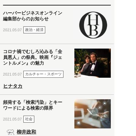
ハーバービジネスオンライン
編集部からのお知らせ
政治・経済
2021.05.07
コロナ禍でむしろ沁みる「全
員悪人」の祭典。映画『ジェ
ントルメン』の魅力
カルチャー・スポーツ
2021.05.07
ヒナタカ
頻発する「検索汚染」とキー
ワードによる検索の限界
社会
2021.05.07
柳井政和