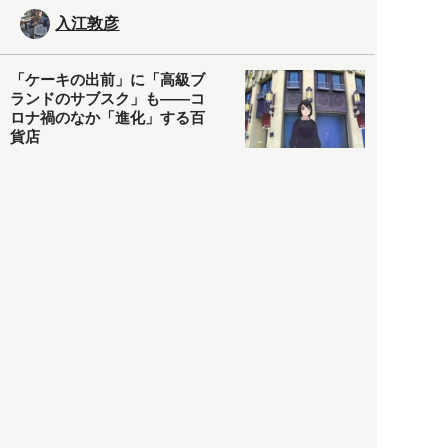
入江敦彦
「ケーキの出前」に「高級ブ
ランドのサブスク」も――コ
ロナ禍のなか「進化」する百
貨店
政治・経済
2021.05.02
都市商業研究所
「高度外国人材」という言葉
に潜む欺瞞と、日本が搾取し
依存する圧倒的多数の外国人
労働者の実像とは？
社会
2021.05.01
月刊日本