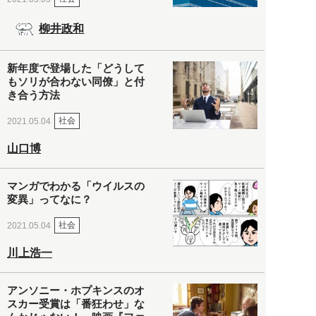
柳井政和
新年度で登場した「どうして
もソリが合わない同僚」と付
き合う方法
社会
2021.05.04
山口博
マンガでわかる「ウイルスの
変異」ってなに？
社会
2021.05.04
川上浩一
アンソニー・ホプキンスのオ
スカー受賞は「番狂わせ」な