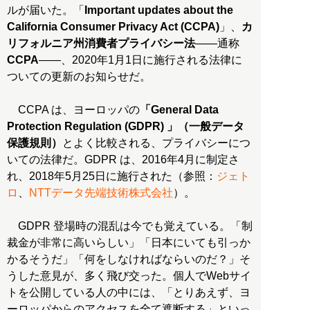
ルが届いた。「
Important updates about the
California Consumer Privacy Act (CCPA)
」、
カ
リフォルニア州消費者プライバシー法
――通称
CCPA
――、2020年1月1日に施行される法律に
ついての更新のお知らせだ。
CCPA は、ヨーロッパの
「General Data
Protection Regulation (GDPR) 」（一般データ
保護規則）
とよく比較される、プライバシーにつ
いての法律だ。GDPR は、2016年4月に制定さ
れ、2018年5月25日に施行された（参照：
ジェト
ロ
、
NTTデータ先端技術株式会社
）。
GDPR 登場時の混乱は今でも覚えている。「制
裁金が非常に高いらしい」「日本にいても引っか
かるそうだ」「何をしなければならいのだ？」そ
うした意見が、多く飛び交った。個人でWebサイ
トを公開している人の中には、「とりあえず、ヨ
ーロッパからのアクセスを全て遮断する」といっ