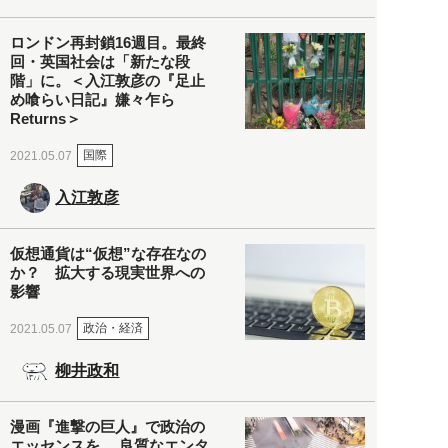
ロンドン再封鎖16週目。最終
回・英国社会は「新たな段
階」に。＜入江敦彦の『足止
め喰らい日記』嫌々乍ら
Returns＞
国際
2021.05.07
入江敦彦
仮想通貨は“仮想”な存在なの
か？ 拡大する現実世界への
影響
政治・経済
2021.05.07
柳井政和
漫画『進撃の巨人』で政治の
エッセンスを。 良質なエンタ