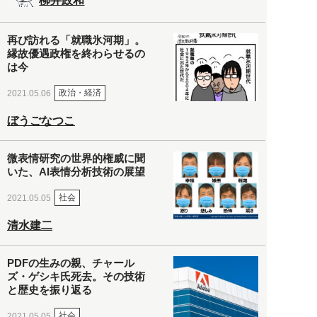
柳井政和
再び訪れる「就職氷河期」。
縁故優遇政権を終わらせるの
は今
政治・経済
2021.05.06
ぼうごなつこ
微表情研究の世界的権威に聞
いた、AI表情分析技術の展望
社会
2021.05.05
清水建二
PDFの生みの親、チャール
ズ・ゲシキ氏死去。その技術
と歴史を振り返る
社会
2021.05.05