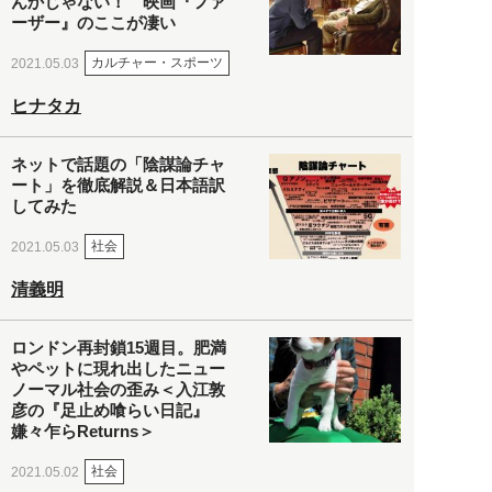
んかじゃない！ 映画『ファ
ーザー』のここが凄い
カルチャー・スポーツ
2021.05.03
ヒナタカ
ネットで話題の「陰謀論チャ
ート」を徹底解説＆日本語訳
してみた
社会
2021.05.03
清義明
ロンドン再封鎖15週目。肥満
やペットに現れ出したニュー
ノーマル社会の歪み＜入江敦
彦の『足止め喰らい日記』
嫌々乍らReturns＞
社会
2021.05.02