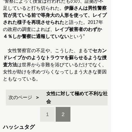
“警察によって捜査は行われたものの、証拠が不
足していると打ち切られた。
伊藤さんは男性警察
官が見ている前で等身大の人形を使って、レイプ
された様子を再現させられた
と語った。2017年
の政府の調査によれば、
レイプ被害者のわずか
４％しか警察に通報していない
という”
女性警察官の不足や、こうした、まるで
セカン
ドレイプかのようなトラウマを蘇らせるような捜
査方法
は世界から非難を浴びているだけでなく、
女性が助けを求めづらくなってしまう大きな要因
ともなっている。
女性に対して極めて不利な社
次のページ
会
1
2
ハッシュタグ