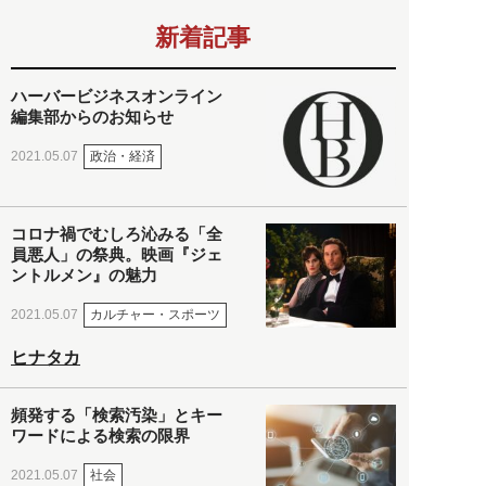
新着記事
ハーバービジネスオンライン
編集部からのお知らせ
政治・経済
2021.05.07
コロナ禍でむしろ沁みる「全
員悪人」の祭典。映画『ジェ
ントルメン』の魅力
カルチャー・スポーツ
2021.05.07
ヒナタカ
頻発する「検索汚染」とキー
ワードによる検索の限界
社会
2021.05.07