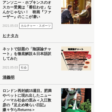
アンソニー・ホプキンスのオ
スカー受賞は「番狂わせ」な
んかじゃない！ 映画『ファ
ーザー』のここが凄い
カルチャー・スポーツ
2021.05.03
ヒナタカ
ネットで話題の「陰謀論チャ
ート」を徹底解説＆日本語訳
してみた
社会
2021.05.03
清義明
ロンドン再封鎖15週目。肥満
やペットに現れ出したニュー
ノーマル社会の歪み＜入江敦
彦の『足止め喰らい日記』
嫌々乍らReturns＞