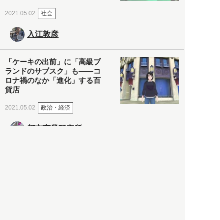
社会
2021.05.02
入江敦彦
「ケーキの出前」に「高級ブ
ランドのサブスク」も――コ
ロナ禍のなか「進化」する百
貨店
政治・経済
2021.05.02
都市商業研究所
「高度外国人材」という言葉
に潜む欺瞞と、日本が搾取し
依存する圧倒的多数の外国人
労働者の実像とは？
社会
2021.05.01