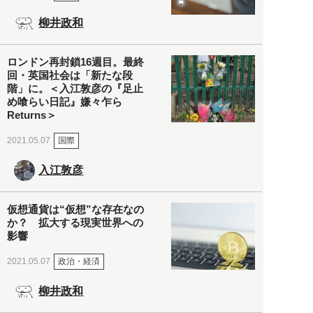
柳井政和
ロンドン再封鎖16週目。最終
回・英国社会は「新たな段
階」に。＜入江敦彦の『足止
め喰らい日記』嫌々乍ら
Returns＞
国際
2021.05.07
入江敦彦
仮想通貨は“仮想”な存在なの
か？ 拡大する現実世界への
影響
政治・経済
2021.05.07
柳井政和