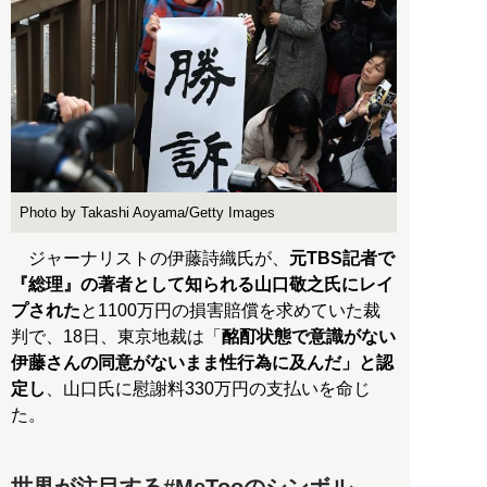
Photo by Takashi Aoyama/Getty Images
ジャーナリストの伊藤詩織氏が、
元TBS記者で
『総理』の著者として知られる山口敬之氏にレイ
プされた
と1100万円の損害賠償を求めていた裁
判で、18日、東京地裁は「
酩酊状態で意識がない
伊藤さんの同意がないまま性行為に及んだ」と認
定し
、山口氏に慰謝料330万円の支払いを命じ
た。