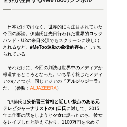
世界が注目する#MeTooのシンボル
日本だけではなく、世界的にも注目されていた
今回の訴訟。伊藤氏は先日行われた世界的ロック
バンド・U2の来日公演でもスクリーンに映し出
されるなど、
#MeToo運動の象徴的存在
として知
られている。
それだけに、今回の判決は世界中のメディアが
報道するところとなった。いち早く報じたメディ
アのひとつが、同じアジアの『
アルジャジーラ
』
だ。（参照：
ALJAZEERA
）
“伊藤氏は
安倍晋三首相と近しい接点のある元
テレビジャーナリストの山口氏
に対して、2015
年に仕事の話をしようと夕食に誘ったのち、彼女
をレイプしたと訴えており、1100万円を求めて