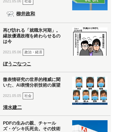
社会
2021.05.06
柳井政和
再び訪れる「就職氷河期」。
縁故優遇政権を終わらせるの
は今
政治・経済
2021.05.06
ぼうごなつこ
微表情研究の世界的権威に聞
いた、AI表情分析技術の展望
社会
2021.05.05
清水建二
PDFの生みの親、チャール
ズ・ゲシキ氏死去。その技術