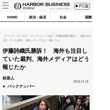
▶PC版
HOME
政治・経済
社会
国際
ハーバー・ビジネス・オンライン
社会
伊藤詩織氏勝訴！ 海外も注
目していた裁判、海外メディアはどう報じたか
伊藤詩織氏勝訴！ 海外も注目し
ていた裁判、海外メディアはどう
報じたか
林泰人
2019.12.19
バックナンバー