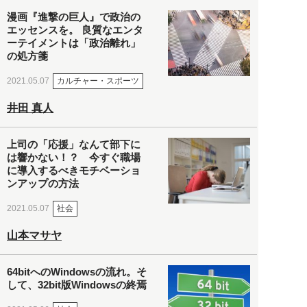
漫画『進撃の巨人』で政治の
エッセンスを。 良質なエンタ
ーテイメントは「政治離れ」
の処方箋
カルチャー・スポーツ
2021.05.07
井田 真人
上司の「応援」なんて部下に
は響かない！？ 今すぐ職場
に導入するべきモチベーショ
ンアップの方法
社会
2021.05.07
山本マサヤ
64bitへのWindowsの流れ。そ
して、32bit版Windowsの終焉