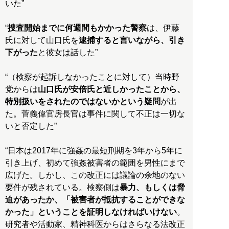
いた”
“
捜査開始までに何週間もかかった警察
は、伊藤
氏に対して山口氏を
逮捕すると言いながら、引き
下がった
と彼女は話した”
“（検察が起訴しなかったことに対して）当時野
党からは
山口氏が安倍氏と近しかったことから、
特別扱いをされたのではないかという疑問
が出
た。菅義偉官房長官は事件に関して不正は一切な
いと否定した”
“日本は2017年に強姦の最短刑期を3年から5年に
引き上げ、初めて強姦被害者の範囲を男性にまで
広げた。しかし、この改正には議論の余地のない
要件が残されている。検察側は
暴力、もしくは脅
迫があったか、「被害者が抵抗することができな
かった」ということを証明しなければいけない
。
研究者や活動家、精神科医からはさらなる法改正