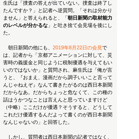
生氏は「捜査の答えが出ていない。捜査は終了し
たんですか？」と記者へ逆質問。「それは分かり
ません」と答えられると、「
朝日新聞の取材能力
のレベルが分かるな
」と吐き捨て会見場を後にし
た。
朝日新聞の他にも、
2019年8月22日の会見
で
は、記者から「京都アニメーションに対して、災
害時の義援金と同じように税制優遇を与えてもい
いのではないか」と質問され、麻生氏は「俺が言
うと、『おまえ、漫画だから調子いいこと言って
んじゃねえぞ』なんて書きたがるのは西日本新聞
だからなあ。だからちょっと危なくて、この種の
話はうかつなことは言えんと思っていますけど
（中略）ここだけが優遇？そうすると、どうして
これだけ優遇するんだよって書くのが西日本新聞
なんじゃないの」と回答した。
しかし、質問者は西日本新聞の記者ではなく、