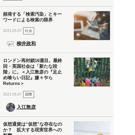
頻発する「検索汚染」とキー
ワードによる検索の限界
社会
2021.05.07
柳井政和
ロンドン再封鎖16週目。最終
回・英国社会は「新たな段
階」に。＜入江敦彦の『足止
め喰らい日記』嫌々乍ら
Returns＞
国際
2021.05.07
入江敦彦
仮想通貨は“仮想”な存在なの
か？ 拡大する現実世界への