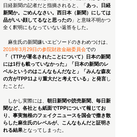
日経新聞の記者だと指摘されると、「
あっ、日経
新聞か。ごめんなさい。西日本（新聞）にしては
品がいい顔してるなと思ったの
」と意味不明かつ
全く釈明にもなっていない返答をした。
麻生氏の新聞嫌いエピソードのきわめつけは、
2018年3月29日の参院財政金融委員会
での
「（TTPが署名されたことについて）日本の新聞
には1行も載っていなかった」「日本の新聞のレ
ベルというのはこんなもんだなと」「みんな森友
の方がTPP11より重大だと考えている」と発言
し
たことだ。
しかし実際には、
朝日新聞や読売新聞、毎日新
聞など、各社とも紙面でTPPについて報じてお
り、事実無根のフェイクニュースを国会で撒き散
らした麻生氏のレベルが、こんなもんだと証明さ
れる結果
となってしまった。