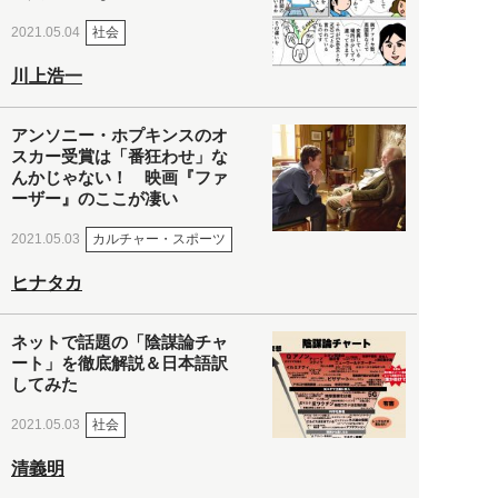
社会
2021.05.04
川上浩一
アンソニー・ホプキンスのオ
スカー受賞は「番狂わせ」な
んかじゃない！ 映画『ファ
ーザー』のここが凄い
カルチャー・スポーツ
2021.05.03
ヒナタカ
ネットで話題の「陰謀論チャ
ート」を徹底解説＆日本語訳
してみた
社会
2021.05.03
清義明