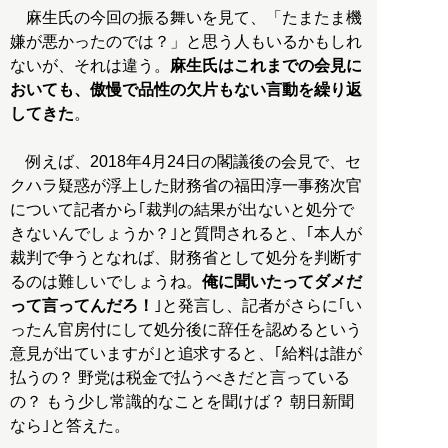
麻生氏の今回の振る舞いを見て、「たまたま機
嫌が悪かったのでは？」と思う人もいるかもしれ
ないが、それは違う。
麻生氏はこれまでの会見に
おいても、傲慢で品性の欠片もない言動を繰り返
してきた
。
例えば、2018年4月24日の閣議後の会見で、セ
クハラ疑惑が浮上した財務省の福田淳一事務次官
について記者から｢裁判の結果が出ないと処分で
きないんでしょうか？｣と質問されると、｢本人が
裁判で争うとなれば、財務省として処分を判断す
るのは難しいでしょうね。
俺に聞いたってダメだ
って言ってんだろ！
｣と発言し、記者がさらに｢い
ったん官房付にして処分後に辞任を認めるという
意見が出ていますが｣と追求すると、｢給料は誰が
払うの？ 野党は税金で払うべきだと言っている
の？ もう少し常識的なことを聞けば？ 朝日新聞
なら｣と答えた。