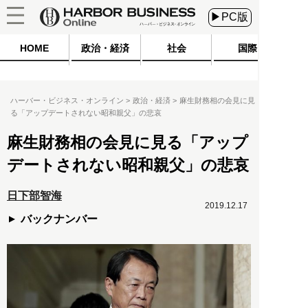
▶PC版
HOME
政治・経済
社会
国際
ハーバー・ビジネス・オンライン
政治・経済
麻生財務相の会見に見
る「アップデートされない昭和親父」の悲哀
麻生財務相の会見に見る「アップ
デートされない昭和親父」の悲哀
日下部智海
2019.12.17
バックナンバー