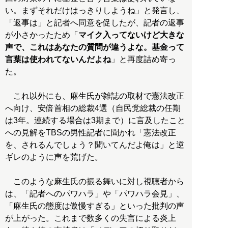
い。まずそれだけはっきりしようね」と発言し、
「返事は」と記者へ同意を促したが、記者の返事
が小さかったため「
マイク入ってないけど大きな
声で、これはあなたの質問が違うよな。基金って
言葉は使われてないんだよね
」と再度詰め寄っ
た。
これ以外にも、麻生氏が雑誌の取材で憲法改正
へ向け、安倍首相の総裁4選（自民党総裁の任期
は3年。連続する場合は3期まで）に言及したこと
への見解をTBSの男性記者に聞かれ「憲法改正
を、されるんでしょう？聞いてんだよ俺は」と逆
ギレのように声を荒げた。
このような麻生氏の振る舞いに対し視聴者から
は、「記者へのパワハラ」や「パワハラ会見」、
「麻生氏の態度は傲慢すぎる」といった批判の声
が上がった。これまで数多くの失言による炎上