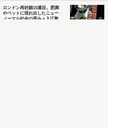
ロンドン再封鎖15週目。肥満
やペットに現れ出したニュー
ノーマル社会の歪み＜入江敦
彦の『足止め喰らい日記』
嫌々乍らReturns＞
社会
2021.05.02
入江敦彦
「ケーキの出前」に「高級ブ
ランドのサブスク」も――コ
ロナ禍のなか「進化」する百
貨店
政治・経済
2021.05.02
都市商業研究所
「高度外国人材」という言葉