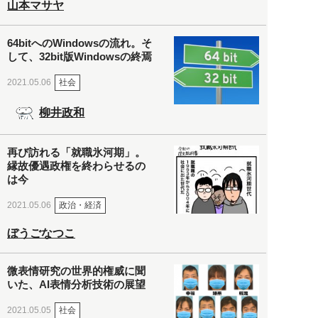
山本マサヤ
64bitへのWindowsの流れ。そ
して、32bit版Windowsの終焉
社会
2021.05.06
柳井政和
再び訪れる「就職氷河期」。
縁故優遇政権を終わらせるの
は今
政治・経済
2021.05.06
ぼうごなつこ
微表情研究の世界的権威に聞
いた、AI表情分析技術の展望
社会
2021.05.05