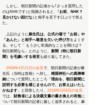
しかし、朝日新聞の記者から｢さっき質問した
のはNHKです｣と指摘されると、｢
お前、NHK？
見かけない顔だな
｣と相手を見下す口ぶりで答え
た。
上記のように
麻生氏は、公式の場で「お前」や
「あんた」と相手へ敬意を欠いた呼び方
をよくす
る。そして「 もう少し常識的なことを聞けば？
朝日新聞なら」とのように、
新聞（特に朝日新
聞）を毛嫌いする発言
も繰り返してきた。
2009年4月21日の会見
で、朝日新聞の記者が麻
生氏（当時は首相）へ対し、
靖国神社への真榊奉
納
について質問したところ「
理由を、朝日新聞に
説明する必要を感じませんので、お答えはいたし
かねます
」と回答したり、
2018年3月9日の会見
では、
財務省による決裁文書の書き換えの有無
に
ついて朝日新聞の記者に厳しく追求されると、麻