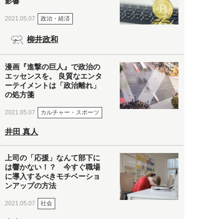
影響
政治・経済
2021.05.07
柳井政和
漫画『進撃の巨人』で政治の
エッセンスを。 良質なエンタ
ーテイメントは「政治離れ」
の処方箋
カルチャー・スポーツ
2021.05.07
井田 真人
上司の「応援」なんて部下に
は響かない！？ 今すぐ職場
に導入するべきモチベーショ
ンアップの方法
社会
2021.05.07