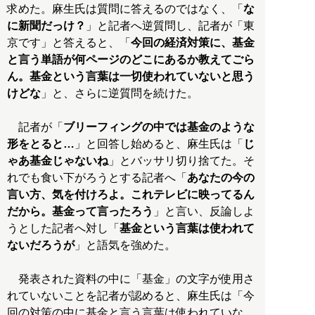
求めた。麻生氏は質問に答えるのではなく、「
な
に新聞だっけ？
」と記者へ逆質問し、記者が「東
京です」と答えると、「
今回の経済対策に、基金
と言う単語が何ページのどこにあるか教えてごら
ん。基金という言葉は一切使われていないと思う
けどな
」と、さらに逆質問を続けた。
記者が「
ブリーフィングの中では基金のような
形をとると…
」と回答し始めると、麻生氏は「
じ
ゃあ基金じゃないね
」とバッサリ切り捨てた。そ
れでも食い下がろうとする記者へ「
あなたの今の
言い方、気を付けろよ。これテレビに映ってるん
だから。基金って言ったろう
」と言い、反論しよ
うとした記者へ対し「
基金という言葉は使われて
ないだろうが
」と語気を強めた。
発表された資料の中に「基金」の文字が使用さ
れていないことを記者が認めると、麻生氏は「今
回の対策の中に基金と言う言葉は使われていな