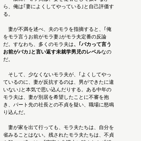
ら、俺は｢妻によくしてやっている｣と自己評価す
る。
妻が不満を述べ、夫のモラを指摘すると、｢俺
をモラ言うお前がモラ妻｣がモラ夫定番の反論
だ。すなわち、多くのモラ夫は
、｢バカって言う
お前がバカ｣と言い返す未就学男児のレベル
なの
だ。
そして、少なくないモラ夫が、｢よくしてやっ
ているのに、妻が反抗するのは、男ができたに違
いない｣と本気で思い込んだりする。ある中年の
モラ夫は、妻が別居を希望したことに不審を抱
き、パート先の社長との不貞を疑い、職場に怒鳴
り込んだ。
妻が家を出て行っても、モラ夫たちは、自分を
省みることはない。残されたモラ夫たちは、不貞