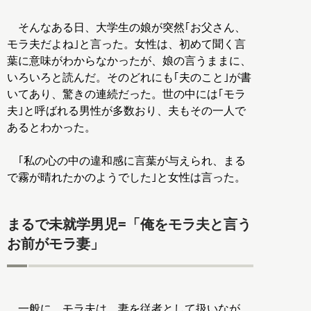
そんなある日、大学生の娘が突然｢お父さん、
モラ夫だよね｣と言った。女性は、初めて聞く言
葉に意味がわからなかったが、娘の言うままに、
いろいろと読んだ。そのどれにも｢夫のこと｣が書
いてあり、驚きの連続だった。世の中には｢モラ
夫｣と呼ばれる男性が多数おり、夫もその一人で
あるとわかった。
｢私の心の中の違和感に言葉が与えられ、まる
で霧が晴れたかのようでした｣と女性は言った。
まるで未就学男児=「俺をモラ夫と言う
お前がモラ妻」
一般に、モラ夫は、妻を従者として扱いなが