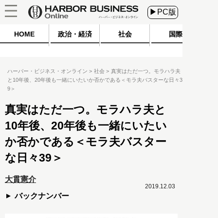
▶PC版
HOME
政治・経済
社会
国際
ハーバー・ビジネス・オンライン
社会
真実はただ一つ。モラハラ夫
と10年後、20年後も一緒にいたいか否かである＜モラ夫バスターな日々3
9＞
真実はただ一つ。モラハラ夫と
10年後、20年後も一緒にいたい
か否かである＜モラ夫バスター
な日々39＞
大貫憲介
2019.12.03
バックナンバー