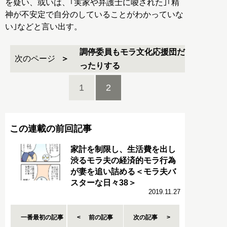
を疑い、或いは、｢実家や弁護士に唆された｣｢精
神が不安定で自分のしていることがわかっていな
い｣などと言い出す。
調停委員もモラ文化応援団だ
次のページ
ったりする
1
2
この連載の前回記事
家計を制限し、生活費を出し
渋るモラ夫の経済的モラ行為
が妻を追い詰める＜モラ夫バ
スターな日々38＞
2019.11.27
一番最初の記事
前の記事
次の記事