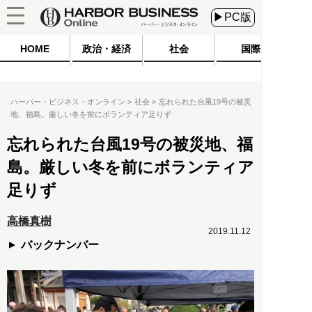
▶PC版
HOME
政治・経済
社会
国際
ハーバー・ビジネス・オンライン
社会
忘れられた台風19号の被災
地、福島。厳しい冬を前にボランティア足りず
忘れられた台風19号の被災地、福
島。厳しい冬を前にボランティア
足りず
高橋真樹
2019.11.12
バックナンバー