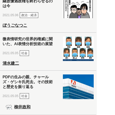
縁故優遇政権を終わらせるの
は今
政治・経済
2021.05.06
ぼうごなつこ
微表情研究の世界的権威に聞
いた、AI表情分析技術の展望
社会
2021.05.05
清水建二
PDFの生みの親、チャール
ズ・ゲシキ氏死去。その技術
と歴史を振り返る
社会
2021.05.05
柳井政和