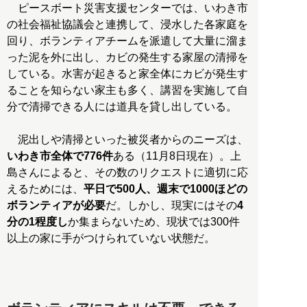
ピースボート災害支援センターでは、いわき市
の社会福祉協議会と連携して、浸水した各家庭を
回り、ボランティアチームを派遣して大量に溜ま
った泥を外に出し、カビの発生する家屋の清掃を
している。水害が起きると家全体にカビが発生す
ることを知らない家主も多く、講習を実施して自
分で清掃できる人には道具を貸し出している。
泥出しや清掃といった被災者からのニーズは、
いわき市全体で776件
ある（11月8日現在）。上
島さんによると、その数のリクエストに適切に応
えるためには、
平日で500人、週末で1000ほどの
ボランティアが必要
だ。しかし、現実にはその
4
分の1程度し
か集まらないため、現状では300件
以上の家に手がつけられていない状態だ。