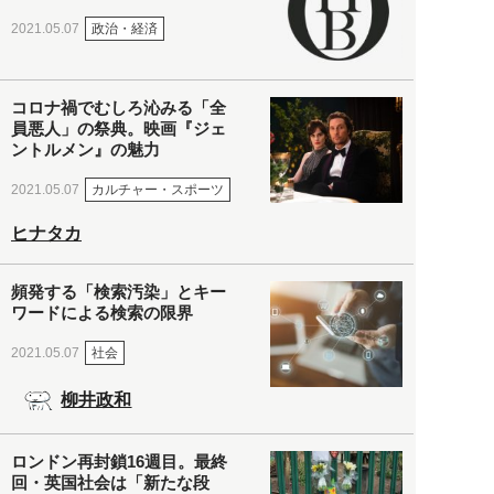
政治・経済
2021.05.07
コロナ禍でむしろ沁みる「全
員悪人」の祭典。映画『ジェ
ントルメン』の魅力
カルチャー・スポーツ
2021.05.07
ヒナタカ
頻発する「検索汚染」とキー
ワードによる検索の限界
社会
2021.05.07
柳井政和
ロンドン再封鎖16週目。最終
回・英国社会は「新たな段