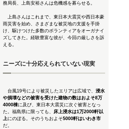
務局長、上島安裕さんは危機感を募らせる。
上島さんはこれまで、東日本大震災や西日本豪
雨災害を始め、さまざまな被災地の支援を手掛
け、駆けつけた多数のボランティアをオーガナイ
ズしてきた。経験豊富な彼が、今回の厳しさを訴
える。
ニーズに十分応えられていない現実
台風19号により被災したエリアは広域で、
浸水
や損壊などの被害を受けた建物の数はおよそ8万
4000棟
に及び、東日本大震災に次ぐ被害となっ
た。福島県に限っても、
床上浸水は1万2000軒以
上
にのぼる。そのうちおよそ
5000軒はいわき市
だ。