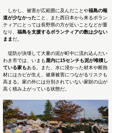
しかし、被害が広範囲に及んだことや
福島の報
道が少なかった
こと、また西日本から来るボラン
ティアにとっては長野県の方が近いことなどが重
なり、
福島を支援するボランティアの数は少ない
まま
だ。
堤防が決壊して大量の泥が町中に流れ込んだい
わき市では、いまも
屋内に15センチも泥が堆積し
ている家も
ある。また、水に浸かった材木や断熱
材にはカビが生え、健康被害につながるリスクも
高まる。家の外には分別されていない家財の山が
高く積み上がっている状態だ。