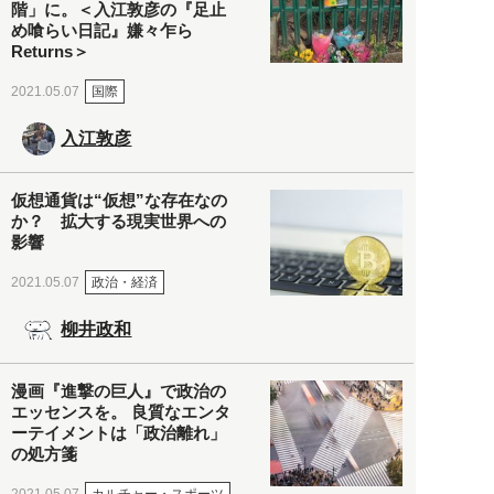
階」に。＜入江敦彦の『足止
め喰らい日記』嫌々乍ら
Returns＞
国際
2021.05.07
入江敦彦
仮想通貨は“仮想”な存在なの
か？ 拡大する現実世界への
影響
政治・経済
2021.05.07
柳井政和
漫画『進撃の巨人』で政治の
エッセンスを。 良質なエンタ
ーテイメントは「政治離れ」
の処方箋
カルチャー・スポーツ