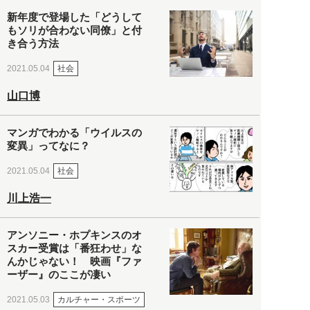
新年度で登場した「どうして
もソリが合わない同僚」と付
き合う方法
社会
2021.05.04
山口博
マンガでわかる「ウイルスの
変異」ってなに？
社会
2021.05.04
川上浩一
アンソニー・ホプキンスのオ
スカー受賞は「番狂わせ」な
んかじゃない！ 映画『ファ
ーザー』のここが凄い
カルチャー・スポーツ
2021.05.03