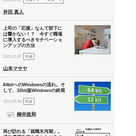
2021.05.07
井田 真人
上司の「応援」なんて部下に
は響かない！？ 今すぐ職場
に導入するべきモチベーショ
ンアップの方法
社会
2021.05.07
山本マサヤ
64bitへのWindowsの流れ。そ
して、32bit版Windowsの終焉
社会
2021.05.06
柳井政和
再び訪れる「就職氷河期」。