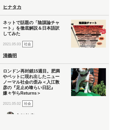
ヒナタカ
ネットで話題の「陰謀論チャ
ート」を徹底解説＆日本語訳
してみた
社会
2021.05.03
清義明
ロンドン再封鎖15週目。肥満
やペットに現れ出したニュー
ノーマル社会の歪み＜入江敦
彦の『足止め喰らい日記』
嫌々乍らReturns＞
社会
2021.05.02
入江敦彦