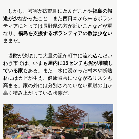
しかし、被害が広範囲に及んだことや
福島の報
道が少なかった
こと、また西日本から来るボラン
ティアにとっては長野県の方が近いことなどが重
なり、
福島を支援するボランティアの数は少ない
まま
だ。
堤防が決壊して大量の泥が町中に流れ込んだい
わき市では、いまも
屋内に15センチも泥が堆積し
ている家も
ある。また、水に浸かった材木や断熱
材にはカビが生え、健康被害につながるリスクも
高まる。家の外には分別されていない家財の山が
高く積み上がっている状態だ。