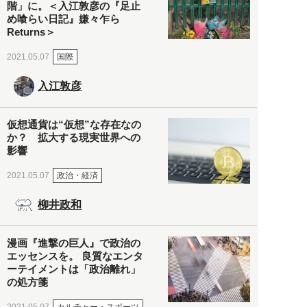
階」に。＜入江敦彦の『足止
め喰らい日記』嫌々乍ら
Returns＞
国際
2021.05.07
入江敦彦
仮想通貨は“仮想”な存在なの
か？ 拡大する現実世界への
影響
政治・経済
2021.05.07
柳井政和
漫画『進撃の巨人』で政治の
エッセンスを。 良質なエンタ
ーテイメントは「政治離れ」
の処方箋
カルチャー・スポーツ