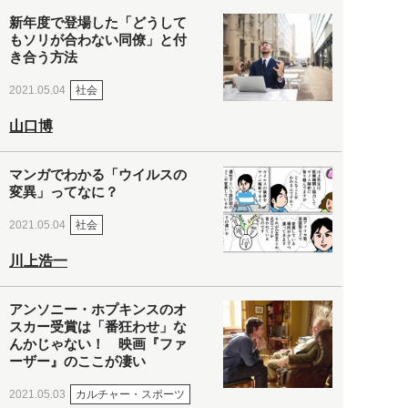
新年度で登場した「どうして
もソリが合わない同僚」と付
き合う方法
社会
2021.05.04
山口博
マンガでわかる「ウイルスの
変異」ってなに？
社会
2021.05.04
川上浩一
アンソニー・ホプキンスのオ
スカー受賞は「番狂わせ」な
んかじゃない！ 映画『ファ
ーザー』のここが凄い
カルチャー・スポーツ
2021.05.03