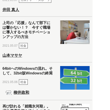
2021.05.07
井田 真人
上司の「応援」なんて部下に
は響かない！？ 今すぐ職場
に導入するべきモチベーショ
ンアップの方法
社会
2021.05.07
山本マサヤ
64bitへのWindowsの流れ。そ
して、32bit版Windowsの終焉
社会
2021.05.06
柳井政和
再び訪れる「就職氷河期」。