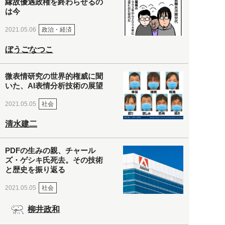
縁故優遇政権を終わらせるの
は今
政治・経済
2021.05.06
ぼうごなつこ
微表情研究の世界的権威に聞
いた、AI表情分析技術の展望
社会
2021.05.05
清水建二
PDFの生みの親、チャール
ズ・ゲシキ氏死去。その技術
と歴史を振り返る
社会
2021.05.05
柳井政和