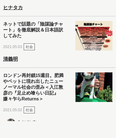
ヒナタカ
ネットで話題の「陰謀論チャ
ート」を徹底解説＆日本語訳
してみた
社会
2021.05.03
清義明
ロンドン再封鎖15週目。肥満
やペットに現れ出したニュー
ノーマル社会の歪み＜入江敦
彦の『足止め喰らい日記』
嫌々乍らReturns＞
社会
2021.05.02
入江敦彦