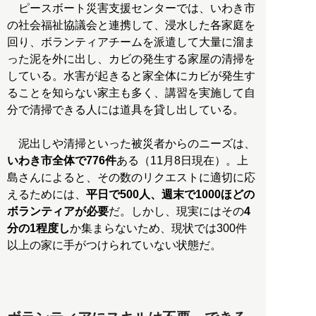
ピースボート災害支援センターでは、いわき市
の社会福祉協議会と連携して、浸水した各家庭を
回り、ボランティアチームを派遣して大量に溜ま
った泥を外に出し、カビの発生する家屋の清掃を
している。水害が起きると家全体にカビが発生す
ることを知らない家主も多く、講習を実施して自
分で清掃できる人には道具を貸し出している。
泥出しや清掃といった被災者からのニーズは、
いわき市全体で776件
ある（11月8日現在）。上
島さんによると、その数のリクエストに適切に応
えるためには、
平日で500人、週末で1000ほどの
ボランティアが必要
だ。しかし、現実にはその
4
分の1程度し
か集まらないため、現状では300件
以上の家に手がつけられていない状態だ。