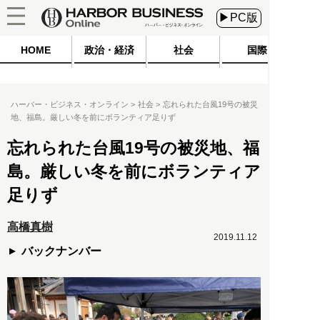
▶PC版
HOME
政治・経済
社会
国際
ハーバー・ビジネス・オンライン
社会
忘れられた台風19号の被災
地、福島。厳しい冬を前にボランティア足りず
忘れられた台風19号の被災地、福
島。厳しい冬を前にボランティア
足りず
高橋真樹
2019.11.12
バックナンバー