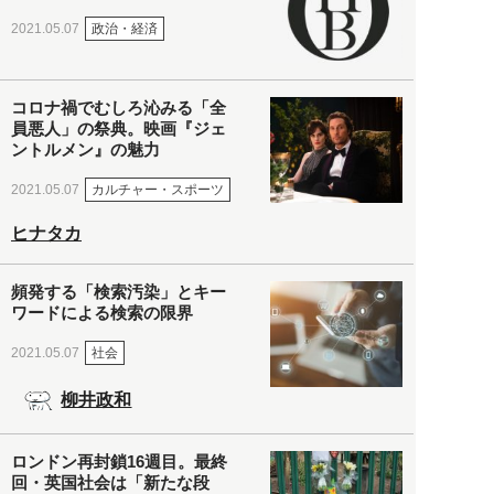
政治・経済
2021.05.07
コロナ禍でむしろ沁みる「全
員悪人」の祭典。映画『ジェ
ントルメン』の魅力
カルチャー・スポーツ
2021.05.07
ヒナタカ
頻発する「検索汚染」とキー
ワードによる検索の限界
社会
2021.05.07
柳井政和
ロンドン再封鎖16週目。最終
回・英国社会は「新たな段