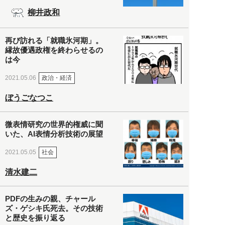
柳井政和
再び訪れる「就職氷河期」。
縁故優遇政権を終わらせるの
は今
政治・経済
2021.05.06
ぼうごなつこ
微表情研究の世界的権威に聞
いた、AI表情分析技術の展望
社会
2021.05.05
清水建二
PDFの生みの親、チャール
ズ・ゲシキ氏死去。その技術
と歴史を振り返る