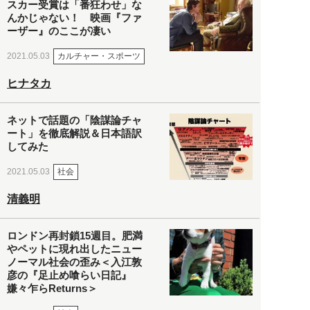
スカー受賞は「番狂わせ」な
んかじゃない！ 映画『ファ
ーザー』のここが凄い
カルチャー・スポーツ
2021.05.03
ヒナタカ
ネットで話題の「陰謀論チャ
ート」を徹底解説＆日本語訳
してみた
社会
2021.05.03
清義明
ロンドン再封鎖15週目。肥満
やペットに現れ出したニュー
ノーマル社会の歪み＜入江敦
彦の『足止め喰らい日記』
嫌々乍らReturns＞