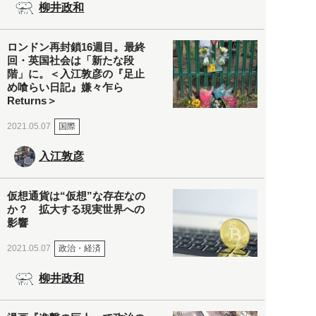
柳井政和
ロンドン再封鎖16週目。最終
回・英国社会は「新たな段
階」に。＜入江敦彦の『足止
め喰らい日記』嫌々乍ら
Returns＞
国際
2021.05.07
入江敦彦
仮想通貨は“仮想”な存在なの
か？ 拡大する現実世界への
影響
政治・経済
2021.05.07
柳井政和