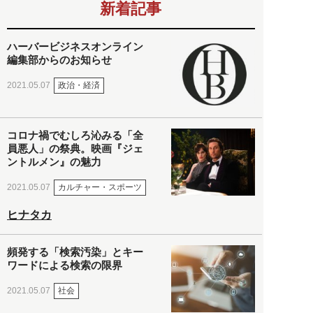
新着記事
ハーバービジネスオンライン
編集部からのお知らせ
政治・経済
2021.05.07
コロナ禍でむしろ沁みる「全
員悪人」の祭典。映画『ジェ
ントルメン』の魅力
カルチャー・スポーツ
2021.05.07
ヒナタカ
頻発する「検索汚染」とキー
ワードによる検索の限界
社会
2021.05.07