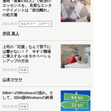
漫画『進撃の巨人』で政治の
エッセンスを。 良質なエンタ
ーテイメントは「政治離れ」
の処方箋
カルチャー・スポーツ
2021.05.07
井田 真人
上司の「応援」なんて部下に
は響かない！？ 今すぐ職場
に導入するべきモチベーショ
ンアップの方法
社会
2021.05.07
山本マサヤ
64bitへのWindowsの流れ。そ
して、32bit版Windowsの終焉
社会
2021.05.06