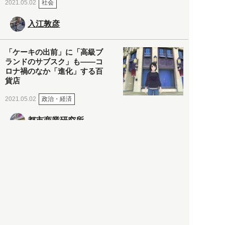
社会
2021.05.02
入江敦彦
「ケーキの出前」に「高級ブ
ランドのサブスク」も――コ
ロナ禍のなか「進化」する百
貨店
政治・経済
2021.05.02
都市商業研究所
「高度外国人材」という言葉
に潜む欺瞞と、日本が搾取し
依存する圧倒的多数の外国人
労働者の実像とは？
社会
2021.05.01
月刊日本