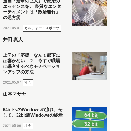
漫画『進撃の巨人』で政治の
エッセンスを。 良質なエンタ
ーテイメントは「政治離れ」
の処方箋
カルチャー・スポーツ
2021.05.07
井田 真人
上司の「応援」なんて部下に
は響かない！？ 今すぐ職場
に導入するべきモチベーショ
ンアップの方法
社会
2021.05.07
山本マサヤ
64bitへのWindowsの流れ。そ
して、32bit版Windowsの終焉
社会
2021.05.06