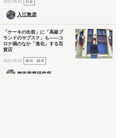
社会
2021.05.02
入江敦彦
「ケーキの出前」に「高級ブ
ランドのサブスク」も――コ
ロナ禍のなか「進化」する百
貨店
政治・経済
2021.05.02
都市商業研究所
「高度外国人材」という言葉
に潜む欺瞞と、日本が搾取し
依存する圧倒的多数の外国人
労働者の実像とは？
社会
2021.05.01
月刊日本