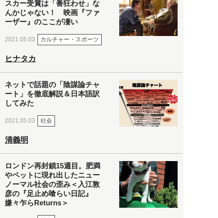
スカー受賞は「番狂わせ」な
んかじゃない！ 映画『ファ
ーザー』のここが凄い
カルチャー・スポーツ
2021.05.03
ヒナタカ
ネットで話題の「陰謀論チャ
ート」を徹底解説＆日本語訳
してみた
社会
2021.05.03
清義明
ロンドン再封鎖15週目。肥満
やペットに現れ出したニュー
ノーマル社会の歪み＜入江敦
彦の『足止め喰らい日記』
嫌々乍らReturns＞