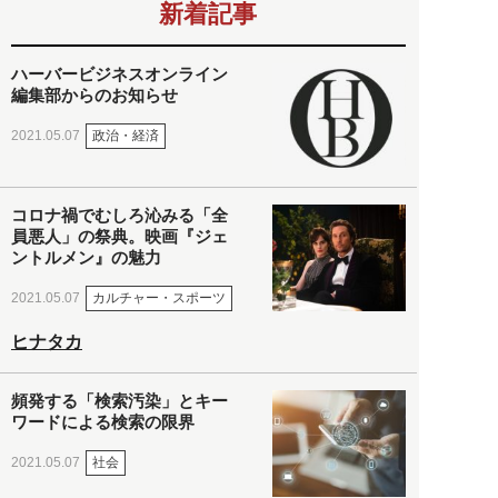
新着記事
ハーバービジネスオンライン
編集部からのお知らせ
政治・経済
2021.05.07
コロナ禍でむしろ沁みる「全
員悪人」の祭典。映画『ジェ
ントルメン』の魅力
カルチャー・スポーツ
2021.05.07
ヒナタカ
頻発する「検索汚染」とキー
ワードによる検索の限界
社会
2021.05.07