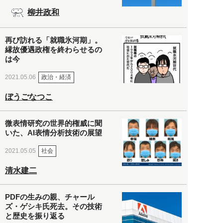
柳井政和
再び訪れる「就職氷河期」。
縁故優遇政権を終わらせるの
は今
政治・経済
2021.05.06
ぼうごなつこ
微表情研究の世界的権威に聞
いた、AI表情分析技術の展望
社会
2021.05.05
清水建二
PDFの生みの親、チャール
ズ・ゲシキ氏死去。その技術
と歴史を振り返る