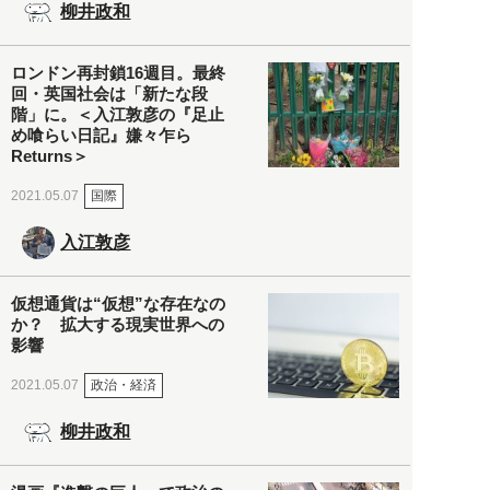
柳井政和
ロンドン再封鎖16週目。最終
回・英国社会は「新たな段
階」に。＜入江敦彦の『足止
め喰らい日記』嫌々乍ら
Returns＞
国際
2021.05.07
入江敦彦
仮想通貨は“仮想”な存在なの
か？ 拡大する現実世界への
影響
政治・経済
2021.05.07
柳井政和