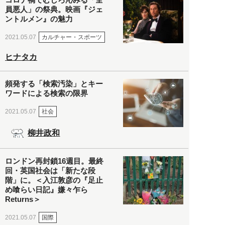
員悪人」の祭典。映画『ジェ
ントルメン』の魅力
カルチャー・スポーツ
2021.05.07
ヒナタカ
頻発する「検索汚染」とキー
ワードによる検索の限界
社会
2021.05.07
柳井政和
ロンドン再封鎖16週目。最終
回・英国社会は「新たな段
階」に。＜入江敦彦の『足止
め喰らい日記』嫌々乍ら
Returns＞
国際
2021.05.07