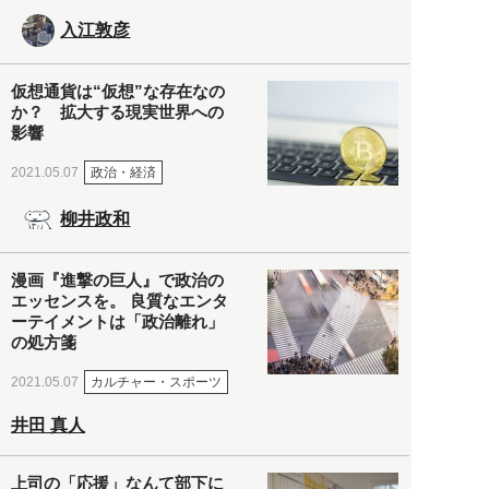
入江敦彦
仮想通貨は“仮想”な存在なの
か？ 拡大する現実世界への
影響
政治・経済
2021.05.07
柳井政和
漫画『進撃の巨人』で政治の
エッセンスを。 良質なエンタ
ーテイメントは「政治離れ」
の処方箋
カルチャー・スポーツ
2021.05.07
井田 真人
上司の「応援」なんて部下に