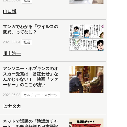
社会
2021.05.04
山口博
マンガでわかる「ウイルスの
変異」ってなに？
社会
2021.05.04
川上浩一
アンソニー・ホプキンスのオ
スカー受賞は「番狂わせ」な
んかじゃない！ 映画『ファ
ーザー』のここが凄い
カルチャー・スポーツ
2021.05.03
ヒナタカ
ネットで話題の「陰謀論チャ
ート」を徹底解説＆日本語訳