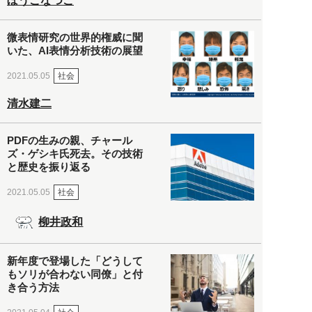
ぼうごなつこ
微表情研究の世界的権威に聞
いた、AI表情分析技術の展望
社会
2021.05.05
清水建二
PDFの生みの親、チャール
ズ・ゲシキ氏死去。その技術
と歴史を振り返る
社会
2021.05.05
柳井政和
新年度で登場した「どうして
もソリが合わない同僚」と付
き合う方法