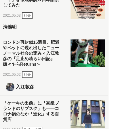
してみた
社会
2021.05.03
清義明
ロンドン再封鎖15週目。肥満
やペットに現れ出したニュー
ノーマル社会の歪み＜入江敦
彦の『足止め喰らい日記』
嫌々乍らReturns＞
社会
2021.05.02
入江敦彦
「ケーキの出前」に「高級ブ
ランドのサブスク」も――コ
ロナ禍のなか「進化」する百
貨店