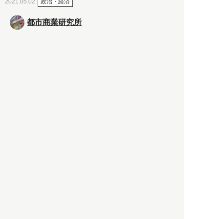
政治・経済
2021.05.02
都市商業研究所
「高度外国人材」という言葉
に潜む欺瞞と、日本が搾取し
依存する圧倒的多数の外国人
労働者の実像とは？
社会
2021.05.01
月刊日本
以前の記事をもっと見る