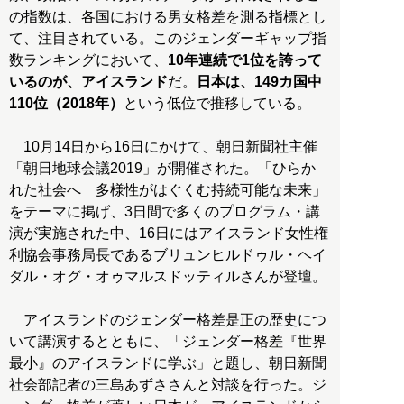
の指数は、各国における男女格差を測る指標とし
て、注目されている。このジェンダーギャップ指
数ランキングにおいて、
10年連続で1位を誇って
いるのが、アイスランド
だ。
日本は、149カ国中
110位（2018年）
という低位で推移している。
10月14日から16日にかけて、朝日新聞社主催
「朝日地球会議2019」が開催された。「ひらか
れた社会へ 多様性がはぐくむ持続可能な未来」
をテーマに掲げ、3日間で多くのプログラム・講
演が実施された中、16日にはアイスランド女性権
利協会事務局長であるブリュンヒルドゥル・ヘイ
ダル・オグ・オゥマルスドッティルさんが登壇。
アイスランドのジェンダー格差是正の歴史につ
いて講演するとともに、「ジェンダー格差『世界
最小』のアイスランドに学ぶ」と題し、朝日新聞
社会部記者の三島あずささんと対談を行った。ジ