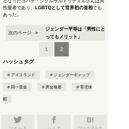
となったヨハナ・シグルザルドッティルさんは同
性愛者であり、
LGBTQとして世界初の首相
でも
あった。
ジェンダー平等は「男性にと
次のページ
ってもメリット」
1
2
ハッシュタグ
アイスランド
ジェンダーギャップ
同一賃金
男女格差
育児休
暇
B!
ブックマーク