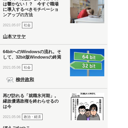
は響かない！？ 今すぐ職場
に導入するべきモチベーショ
ンアップの方法
社会
2021.05.07
山本マサヤ
64bitへのWindowsの流れ。そ
して、32bit版Windowsの終焉
社会
2021.05.06
柳井政和
再び訪れる「就職氷河期」。
縁故優遇政権を終わらせるの
は今
政治・経済
2021.05.06