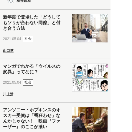
柳井政和
新年度で登場した「どうして
もソリが合わない同僚」と付
き合う方法
社会
2021.05.04
山口博
マンガでわかる「ウイルスの
変異」ってなに？
社会
2021.05.04
川上浩一
アンソニー・ホプキンスのオ
スカー受賞は「番狂わせ」な
んかじゃない！ 映画『ファ
ーザー』のここが凄い