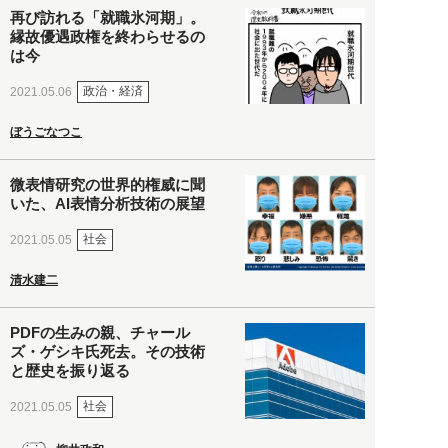
再び訪れる「就職氷河期」。
縁故優遇政権を終わらせるの
は今
政治・経済
2021.05.06
ぼうごなつこ
微表情研究の世界的権威に聞
いた、AI表情分析技術の展望
社会
2021.05.05
清水建二
PDFの生みの親、チャール
ズ・ゲシキ氏死去。その技術
と歴史を振り返る
社会
2021.05.05