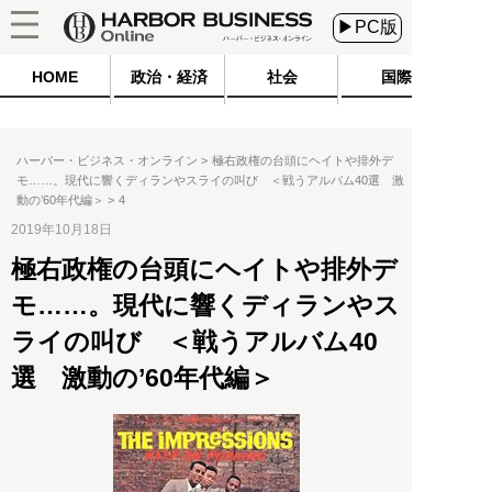
▶PC版
HOME
政治・経済
社会
国際
ハーバー・ビジネス・オンライン
極右政権の台頭にヘイトや排外デ
モ……。現代に響くディランやスライの叫び ＜戦うアルバム40選 激
動の’60年代編＞
4
2019年10月18日
極右政権の台頭にヘイトや排外デ
モ……。現代に響くディランやス
ライの叫び ＜戦うアルバム40
選 激動の’60年代編＞