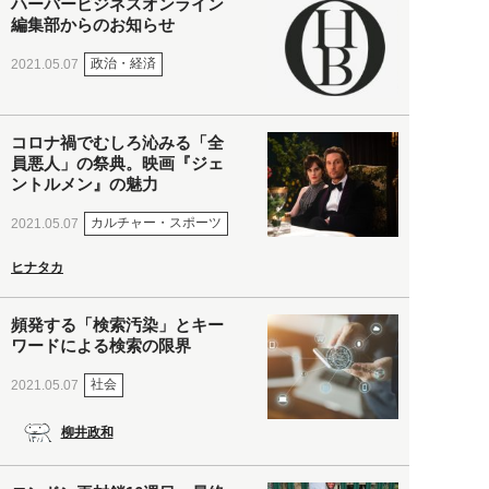
ハーバービジネスオンライン
編集部からのお知らせ
政治・経済
2021.05.07
コロナ禍でむしろ沁みる「全
員悪人」の祭典。映画『ジェ
ントルメン』の魅力
カルチャー・スポーツ
2021.05.07
ヒナタカ
頻発する「検索汚染」とキー
ワードによる検索の限界
社会
2021.05.07
柳井政和