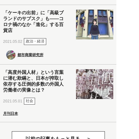
「ケーキの出前」に「高級ブ
ランドのサブスク」も――コ
ロナ禍のなか「進化」する百
貨店
政治・経済
2021.05.02
都市商業研究所
「高度外国人材」という言葉
に潜む欺瞞と、日本が搾取し
依存する圧倒的多数の外国人
労働者の実像とは？
社会
2021.05.01
月刊日本
以前の記事をもっと見る