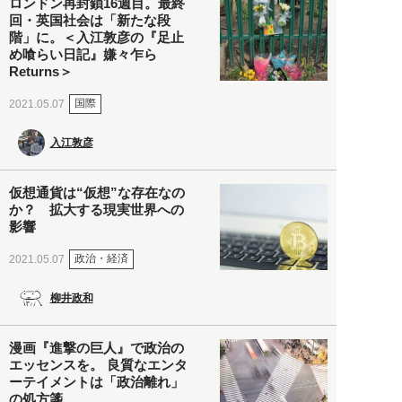
ロンドン再封鎖16週目。最終
回・英国社会は「新たな段
階」に。＜入江敦彦の『足止
め喰らい日記』嫌々乍ら
Returns＞
国際
2021.05.07
入江敦彦
仮想通貨は“仮想”な存在なの
か？ 拡大する現実世界への
影響
政治・経済
2021.05.07
柳井政和
漫画『進撃の巨人』で政治の
エッセンスを。 良質なエンタ
ーテイメントは「政治離れ」
の処方箋