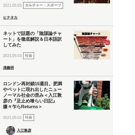
カルチャー・スポーツ
2021.05.03
ヒナタカ
ネットで話題の「陰謀論チャ
ート」を徹底解説＆日本語訳
してみた
社会
2021.05.03
清義明
ロンドン再封鎖15週目。肥満
やペットに現れ出したニュー
ノーマル社会の歪み＜入江敦
彦の『足止め喰らい日記』
嫌々乍らReturns＞
社会
2021.05.02
入江敦彦