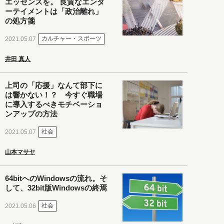
エッセンスを。 良質なエンタ
ーテイメントは「政治離れ」
の処方箋
カルチャー・スポーツ
2021.05.07
井田 真人
上司の「応援」なんて部下に
は響かない！？ 今すぐ職場
に導入するべきモチベーショ
ンアップの方法
社会
2021.05.07
山本マサヤ
64bitへのWindowsの流れ。そ
して、32bit版Windowsの終焉
社会
2021.05.06