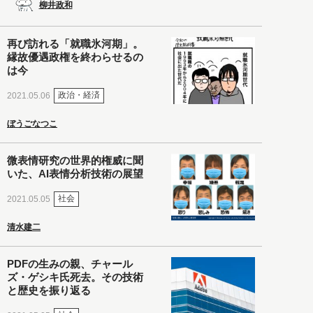
柳井政和
再び訪れる「就職氷河期」。
縁故優遇政権を終わらせるの
は今
政治・経済
2021.05.06
ぼうごなつこ
微表情研究の世界的権威に聞
いた、AI表情分析技術の展望
社会
2021.05.05
清水建二
PDFの生みの親、チャール
ズ・ゲシキ氏死去。その技術
と歴史を振り返る