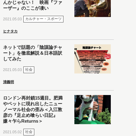
んかじゃない！ 映画『ファ
ーザー』のここが凄い
カルチャー・スポーツ
2021.05.03
ヒナタカ
ネットで話題の「陰謀論チャ
ート」を徹底解説＆日本語訳
してみた
社会
2021.05.03
清義明
ロンドン再封鎖15週目。肥満
やペットに現れ出したニュー
ノーマル社会の歪み＜入江敦
彦の『足止め喰らい日記』
嫌々乍らReturns＞
社会
2021.05.02