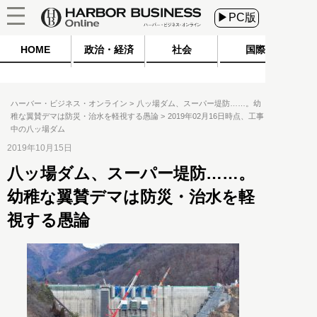
▶PC版
HOME
政治・経済
社会
国際
ハーバー・ビジネス・オンライン
八ッ場ダム、スーパー堤防……。幼
稚な翼賛デマは防災・治水を軽視する愚論
2019年02月16日時点、工事
中の八ッ場ダム
2019年10月15日
八ッ場ダム、スーパー堤防……。
幼稚な翼賛デマは防災・治水を軽
視する愚論