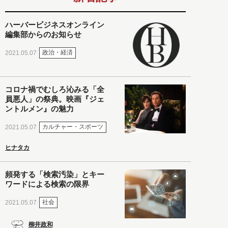
ハーバービジネスオンライン
編集部からのお知らせ
政治・経済
2021.05.07
コロナ禍でむしろ沁みる「全
員悪人」の祭典。映画『ジェ
ントルメン』の魅力
カルチャー・スポーツ
2021.05.07
ヒナタカ
頻発する「検索汚染」とキー
ワードによる検索の限界
社会
2021.05.07
柳井政和