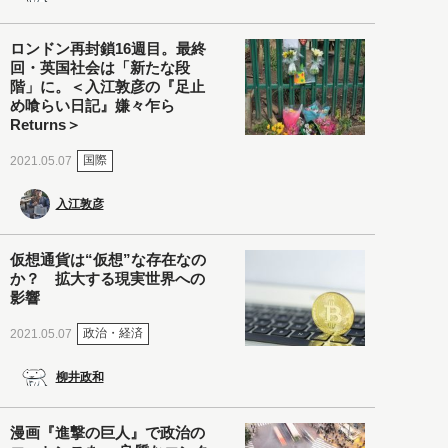
ロンドン再封鎖16週目。最終
回・英国社会は「新たな段
階」に。＜入江敦彦の『足止
め喰らい日記』嫌々乍ら
Returns＞
国際
2021.05.07
入江敦彦
仮想通貨は“仮想”な存在なの
か？ 拡大する現実世界への
影響
政治・経済
2021.05.07
柳井政和
漫画『進撃の巨人』で政治の