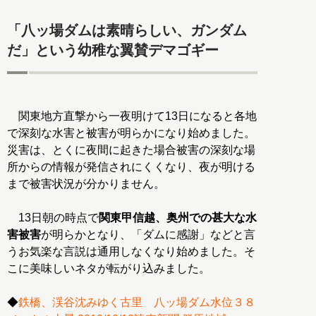
「八ッ場ダムは素晴らしい、ガンダム
だ」という幼稚な翼賛デマゴギー
関東地方直撃から一夜明けて13日になると各地
で深刻な水害と被害が明らかになり始めました。
災害は、とくに夜間に起きた場合被害の深刻な場
所からの情報が発信されにくくなり、夜が明ける
まで被害状況が分かりません。
13日朝の時点で
関東甲信越、奥州での甚大な水
害被害
が明らかとなり、「ダムに感謝」などと言
うお気楽な言説は通用しなくなり始めました。そ
こに美味しいネタが転がり込みました。
◆
鉄橋、渓谷沈みゆく古里 八ッ場ダム水位３８