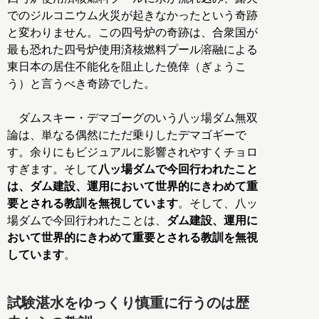
でのジルコニウム火災が起きなかったという奇跡
と変わりません。この四号炉の奇跡は、合衆国が
最も恐れた四号炉使用済核燃料プール溶融による
東日本の居住不能化を阻止した僥倖（ぎょうこ
う）と言うべき奇跡でした。
ダムスキー・デマゴーグのいう八ッ場ダム無双
論は、単なる偶然にただ乗りしたデマゴギーで
す。余りにもビジュアルに影響されやすくチョロ
すぎます。そして
八ッ場ダムで今回行われたこと
は、ダム建設、運用において世界的にきわめて重
要とされる教訓を無視しています
。そして、八ッ
場ダムで今回行われたことは、
ダム建設、運用に
おいて世界的にきわめて重要とされる教訓を無視
しています
。
試験湛水をゆっくり慎重に行うのは歴