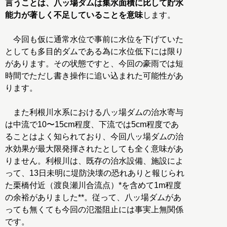
言うことは、八ッ場ダムは集水面積に比して貯水
能力が著しく不足していることを意味
します。
今回も仮に通常水位で事前に水位を下げていた
としても多目的ダムである為に水位低下には限り
があります。その状態ですと、今回の豪雨では短
時間でただし書き操作に追い込まれた可能性があ
ります。
また利根川水系における八ッ場ダムの治水寄与
は中流で10〜15cm程度、下流では5cm程度であ
ることはよく知られており、今回八ッ場ダムの治
水効果が最大限発揮されたとしても全く意味があ
りません。利根川は、既存の治水設備、施設によ
って、13日未明に堤防決壊の恐れありと報じられ
た栗橋付近（渡良瀬川合流点）*を含めて1m程度
の余裕がありました**。従って、八ッ場ダムがあ
っても無くても今回の氾濫阻止には事実上無関係
です。