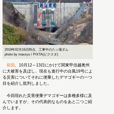
2019年02月16日時点、工事中の八ッ場ダム
photo by massyu / PIXTA(ピクスタ)
前回
、10月12～13日にかけて関東甲信越奥州
に大被害を及ぼし、現在も進行中の台風19号によ
る災害についてそれに便乗したデマゴギーの一つ
目を紹介し批判しました。
今回現れた災害便乗デマゴギーは多種多様に及
んでいますが、その代表的なものをあと二つご紹
介します。