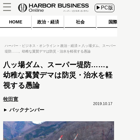
▶PC版
HOME
政治・経済
社会
国際
ハーバー・ビジネス・オンライン
政治・経済
八ッ場ダム、スーパー
堤防……。幼稚な翼賛デマは防災・治水を軽視する愚論
八ッ場ダム、スーパー堤防……。
幼稚な翼賛デマは防災・治水を軽
視する愚論
牧田寛
2019.10.17
バックナンバー