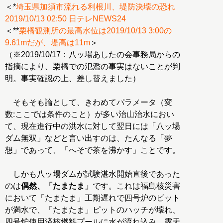
＜*
埼玉県加須市流れる利根川、堤防決壊の恐れ
2019/10/13 02:50 日テレNEWS24
＜**
栗橋観測所の最高水位は2019/10/13 3:00の
9.61mだが、堤高は11m
＞
（※2019/10/17：八ッ場あしたの会事務局からの
指摘により、栗橋での氾濫の事実はないことが判
明。事実確認の上、差し替えました）
そもそも論として、きわめてパラメータ（変
数:ここでは条件のこと）が多い治山治水におい
て、現在進行中の洪水に対して翌日には「八ッ場
ダム無双」などと言い出すのは、たんなる「夢
想」であって、「へそで茶を沸かす」ことです。
しかも八ッ場ダムが試験湛水開始直後であった
のは
偶然、「たまたま」
です。これは福島核災害
において「たまたま」工期遅れで四号炉のピット
が満水で、「たまたま」ピットのハッチが壊れ、
四号炉使用済核燃料プールに水が流れ込み、露天