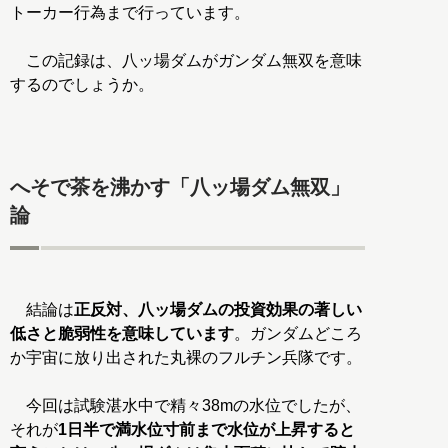
トーカー行為まで行っています。
この記録は、八ッ場ダムがガンダム無双を意味
するのでしょうか。
へそで茶を沸かす「八ッ場ダム無双」
論
結論は
正反対、八ッ場ダムの投資効果の著しい
低さと脆弱性を意味しています
。ガンダムどころ
か宇宙に放り出された丸裸のフルチン兵隊です。
今回は試験湛水中で精々38mの水位でしたが、
それが
1日半で満水位寸前まで水位が上昇すると