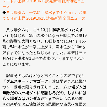
メートル上昇 2019/10/12読売新聞 群馬地域ニュ
ース
◆
八ッ場ダム、一気に「満水まで１０ｍ」…台風
で５４ｍ上昇 2019/10/13 読売新聞 全国ニュース
八ッ場ダムは、この10月に
試験湛水（たんす
い）
をはじめ、38mの水位になった時点で台風19
号の影響で大雨となり、13日朝までに347ミリの
雨で54m水位が一挙に上がり、満水位から10mを
残すまでになったと報じられました。本来は三ヶ
月かける湛水が1日半で満水位近くまでなされた
ことになります。
記事そのものはどうと言うことも内容ですが、
「
ダムスキー・デマゴーグ
」達は早速これに飛び
つき、暴虐の限り暴れ回りました。
八ッ場ダムは
無敵だの八ッ場ダムに感謝しろだの、しまいには
八ッ場ダムはガンダムだ
とまで言いつのる始末、
その余勢でダム懐疑派の市民団体や市民へ集団ス