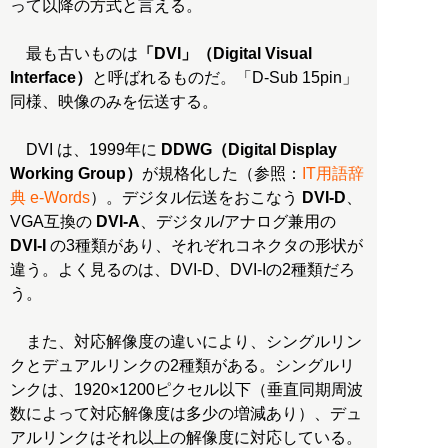
って以降の方式と言える。
最も古いものは
「DVI」（Digital Visual
Interface）
と呼ばれるものだ。「D-Sub 15pin」
同様、映像のみを伝送する。
DVI は、1999年に
DDWG（Digital Display
Working Group）
が規格化した（参照：
IT用語辞
典 e-Words
）。デジタル伝送をおこなう
DVI-D
、
VGA互換の
DVI-A
、デジタル/アナログ兼用の
DVI-I
の3種類があり、それぞれコネクタの形状が
違う。よく見るのは、DVI-D、DVI-Iの2種類だろ
う。
また、対応解像度の違いにより、シングルリン
クとデュアルリンクの2種類がある。シングルリ
ンクは、1920×1200ピクセル以下（垂直同期周波
数によって対応解像度は多少の増減あり）、デュ
アルリンクはそれ以上の解像度に対応している。