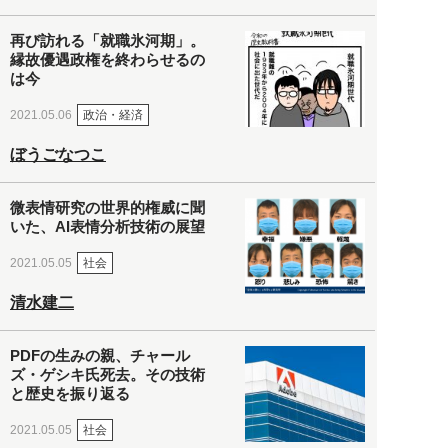
再び訪れる「就職氷河期」。
縁故優遇政権を終わらせるの
は今
政治・経済
2021.05.06
ぼうごなつこ
微表情研究の世界的権威に聞
いた、AI表情分析技術の展望
社会
2021.05.05
清水建二
PDFの生みの親、チャール
ズ・ゲシキ氏死去。その技術
と歴史を振り返る
社会
2021.05.05