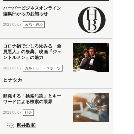
ハーバービジネスオンライン
編集部からのお知らせ
政治・経済
2021.05.07
コロナ禍でむしろ沁みる「全
員悪人」の祭典。映画『ジェ
ントルメン』の魅力
カルチャー・スポーツ
2021.05.07
ヒナタカ
頻発する「検索汚染」とキー
ワードによる検索の限界
社会
2021.05.07
柳井政和