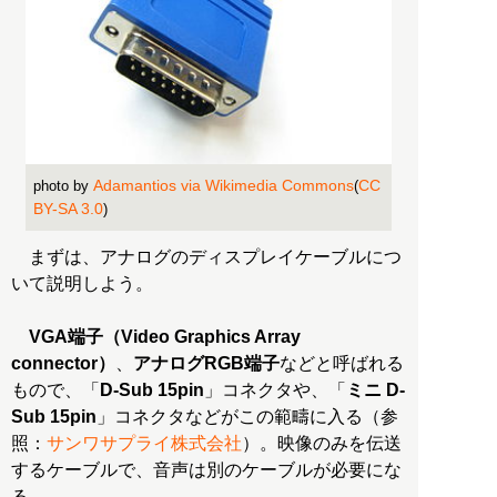
Adamantios via Wikimedia Commons
CC
photo by
(
BY-SA 3.0
)
まずは、アナログのディスプレイケーブルにつ
いて説明しよう。
VGA端子（Video Graphics Array
connector）
、
アナログRGB端子
などと呼ばれる
もので、「
D-Sub 15pin
」コネクタや、「
ミニ D-
Sub 15pin
」コネクタなどがこの範疇に入る（参
照：
サンワサプライ株式会社
）。映像のみを伝送
するケーブルで、音声は別のケーブルが必要にな
る。