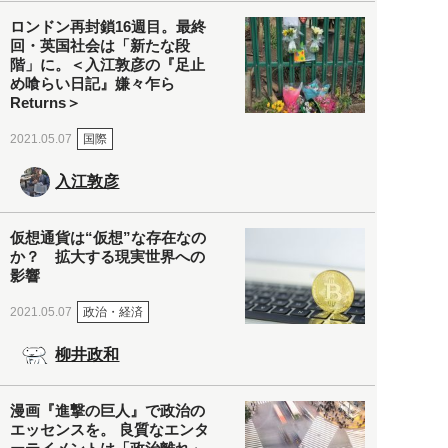
ロンドン再封鎖16週目。最終
回・英国社会は「新たな段
階」に。＜入江敦彦の『足止
め喰らい日記』嫌々乍ら
Returns＞
国際
2021.05.07
入江敦彦
仮想通貨は“仮想”な存在なの
か？ 拡大する現実世界への
影響
政治・経済
2021.05.07
柳井政和
漫画『進撃の巨人』で政治の
エッセンスを。 良質なエンタ