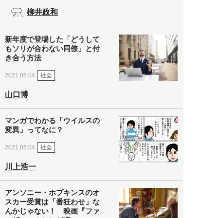
柳井政和
新年度で登場した「どうして
もソリが合わない同僚」と付
き合う方法
社会
2021.05.04
山口博
マンガでわかる「ウイルスの
変異」ってなに？
社会
2021.05.04
川上浩一
アンソニー・ホプキンスのオ
スカー受賞は「番狂わせ」な
んかじゃない！ 映画『ファ