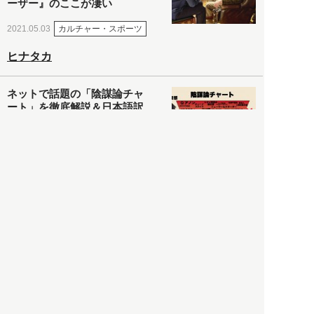
ーザー』のここが凄い
カルチャー・スポーツ
2021.05.03
ヒナタカ
ネットで話題の「陰謀論チャ
ート」を徹底解説＆日本語訳
してみた
社会
2021.05.03
清義明
ロンドン再封鎖15週目。肥満
やペットに現れ出したニュー
ノーマル社会の歪み＜入江敦
彦の『足止め喰らい日記』
嫌々乍らReturns＞
社会
2021.05.02