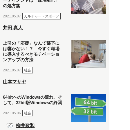
ーテイメントは「政治離れ」
の処方箋
カルチャー・スポーツ
2021.05.07
井田 真人
上司の「応援」なんて部下に
は響かない！？ 今すぐ職場
に導入するべきモチベーショ
ンアップの方法
社会
2021.05.07
山本マサヤ
64bitへのWindowsの流れ。そ
して、32bit版Windowsの終焉
社会
2021.05.06
柳井政和