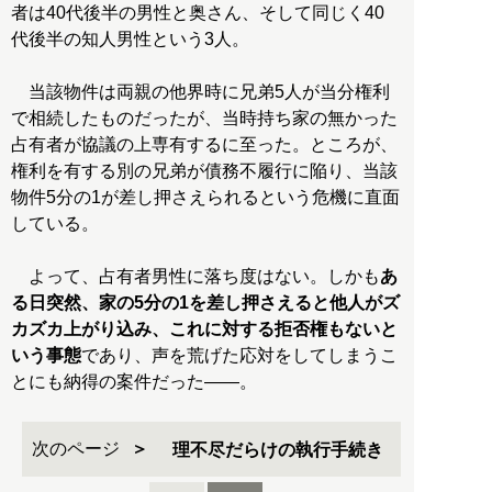
者は40代後半の男性と奥さん、そして同じく40
代後半の知人男性という3人。
当該物件は両親の他界時に兄弟5人が当分権利
で相続したものだったが、当時持ち家の無かった
占有者が協議の上専有するに至った。ところが、
権利を有する別の兄弟が債務不履行に陥り、当該
物件5分の1が差し押さえられるという危機に直面
している。
よって、占有者男性に落ち度はない。しかも
あ
る日突然、家の5分の1を差し押さえると他人がズ
カズカ上がり込み、これに対する拒否権もないと
いう事態
であり、声を荒げた応対をしてしまうこ
とにも納得の案件だった――。
次のページ
理不尽だらけの執行手続き