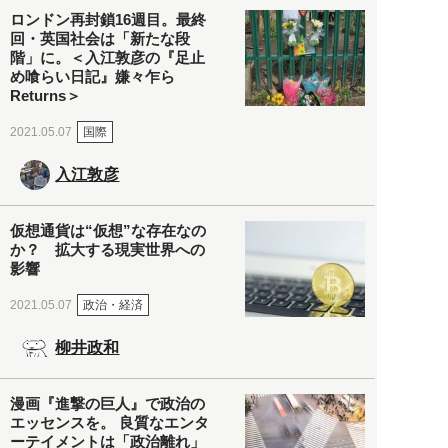
ロンドン再封鎖16週目。最終
回・英国社会は「新たな段
階」に。＜入江敦彦の『足止
め喰らい日記』嫌々乍ら
Returns＞
国際
2021.05.07
入江敦彦
仮想通貨は“仮想”な存在なの
か？ 拡大する現実世界への
影響
政治・経済
2021.05.07
柳井政和
漫画『進撃の巨人』で政治の
エッセンスを。 良質なエンタ
ーテイメントは「政治離れ」