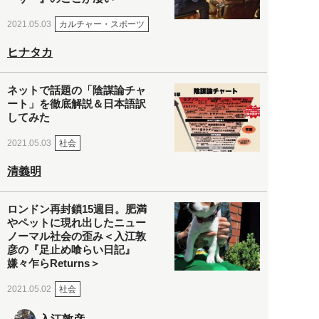
カルチャー・スポーツ
2021.05.03
ヒナタカ
ネットで話題の「陰謀論チャ
ート」を徹底解説＆日本語訳
してみた
社会
2021.05.03
清義明
ロンドン再封鎖15週目。肥満
やペットに現れ出したニュー
ノーマル社会の歪み＜入江敦
彦の『足止め喰らい日記』
嫌々乍らReturns＞
社会
2021.05.02