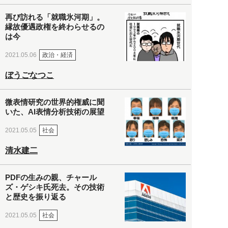
再び訪れる「就職氷河期」。
縁故優遇政権を終わらせるの
は今
政治・経済
2021.05.06
ぼうごなつこ
微表情研究の世界的権威に聞
いた、AI表情分析技術の展望
社会
2021.05.05
清水建二
PDFの生みの親、チャール
ズ・ゲシキ氏死去。その技術
と歴史を振り返る
社会
2021.05.05