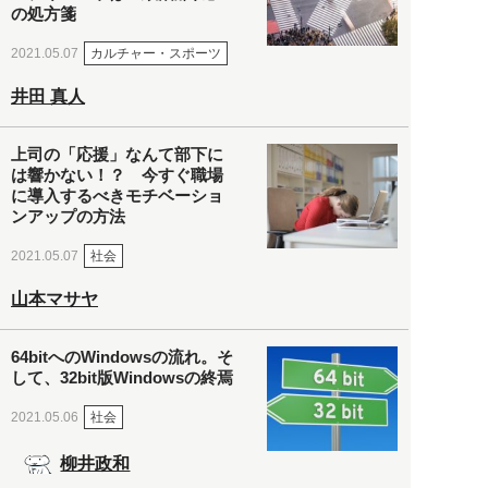
の処方箋
カルチャー・スポーツ
2021.05.07
井田 真人
上司の「応援」なんて部下に
は響かない！？ 今すぐ職場
に導入するべきモチベーショ
ンアップの方法
社会
2021.05.07
山本マサヤ
64bitへのWindowsの流れ。そ
して、32bit版Windowsの終焉
社会
2021.05.06
柳井政和