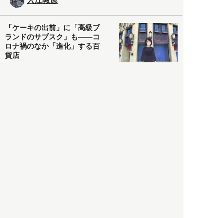
入江敦彦
「ケーキの出前」に「高級ブ
ランドのサブスク」も――コ
ロナ禍のなか「進化」する百
貨店
政治・経済
2021.05.02
都市商業研究所
「高度外国人材」という言葉
に潜む欺瞞と、日本が搾取し
依存する圧倒的多数の外国人
労働者の実像とは？
社会
2021.05.01
月刊日本