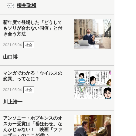
柳井政和
新年度で登場した「どうして
もソリが合わない同僚」と付
き合う方法
社会
2021.05.04
山口博
マンガでわかる「ウイルスの
変異」ってなに？
社会
2021.05.04
川上浩一
アンソニー・ホプキンスのオ
スカー受賞は「番狂わせ」な
んかじゃない！ 映画『ファ
ーザー』のここが凄い