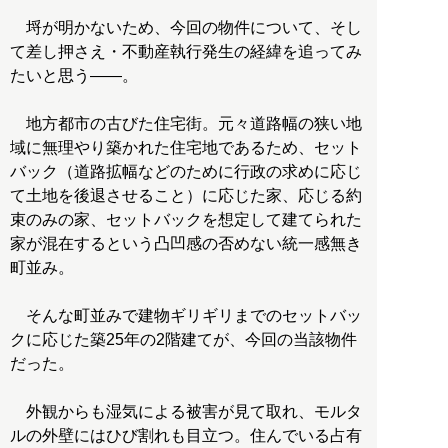
埒が明かないため、今回の物件について、そし
て差し押さえ・不動産執行発生の経緯を追ってみ
たいと思う――。
地方都市の古びた住宅街。元々道路幅の狭い地
域に無理やり築かれた住宅地であるため、セット
バック（道路拡幅などのために行政の求めに応じ
て土地を後退させること）に応じた家、応じる約
束のみの家、セットバックを想定して建てられた
家が混在するという凸凹感の否めない統一感無き
町並み。
そんな町並みで建物ギリギリまでのセットバッ
クに応じた築25年の2階建てが、今回の当該物件
だった。
外観からも湿気による被害が見て取れ、モルタ
ルの外壁にはひび割れも目立つ。住んでいる占有