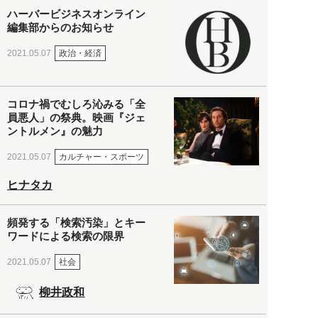
ハーバービジネスオンライン
編集部からのお知らせ
政治・経済
2021.05.07
コロナ禍でむしろ沁みる「全
員悪人」の祭典。映画『ジェ
ントルメン』の魅力
カルチャー・スポーツ
2021.05.07
ヒナタカ
頻発する「検索汚染」とキー
ワードによる検索の限界
社会
2021.05.07
柳井政和