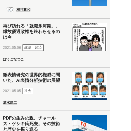
柳井政和
再び訪れる「就職氷河期」。
縁故優遇政権を終わらせるの
は今
政治・経済
2021.05.06
ぼうごなつこ
微表情研究の世界的権威に聞
いた、AI表情分析技術の展望
社会
2021.05.05
清水建二
PDFの生みの親、チャール
ズ・ゲシキ氏死去。その技術
と歴史を振り返る