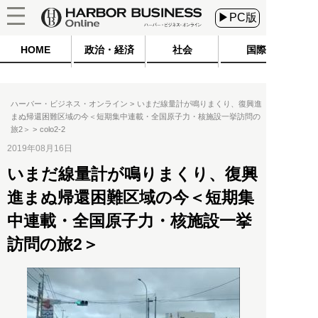
▶PC版
HOME
政治・経済
社会
国際
ハーバー・ビジネス・オンライン
いまだ線量計が鳴りまくり、復興進
まぬ帰還困難区域の今＜短期集中連載・全国原子力・核施設一挙訪問の
旅2＞
colo2-2
2019年08月16日
いまだ線量計が鳴りまくり、復興
進まぬ帰還困難区域の今＜短期集
中連載・全国原子力・核施設一挙
訪問の旅2＞