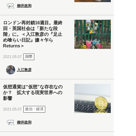
柳井政和
ロンドン再封鎖16週目。最終
回・英国社会は「新たな段
階」に。＜入江敦彦の『足止
め喰らい日記』嫌々乍ら
Returns＞
国際
2021.05.07
入江敦彦
仮想通貨は“仮想”な存在なの
か？ 拡大する現実世界への
影響
政治・経済
2021.05.07
柳井政和