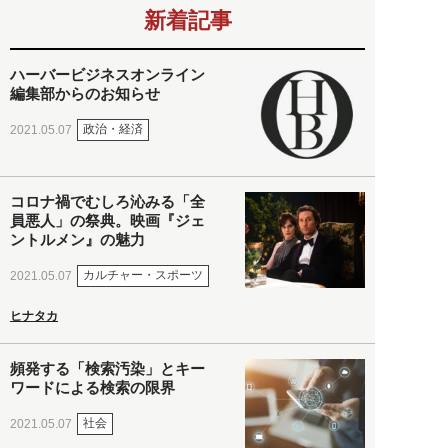
新着記事
ハーバービジネスオンライン
編集部からのお知らせ
政治・経済
2021.05.07
コロナ禍でむしろ沁みる「全
員悪人」の祭典。映画『ジェ
ントルメン』の魅力
カルチャー・スポーツ
2021.05.07
ヒナタカ
頻発する「検索汚染」とキー
ワードによる検索の限界
社会
2021.05.07