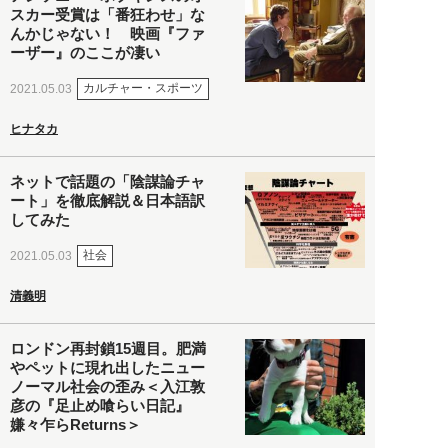
スカー受賞は「番狂わせ」な
んかじゃない！ 映画『ファ
ーザー』のここが凄い
カルチャー・スポーツ
2021.05.03
ヒナタカ
ネットで話題の「陰謀論チャ
ート」を徹底解説＆日本語訳
してみた
社会
2021.05.03
清義明
ロンドン再封鎖15週目。肥満
やペットに現れ出したニュー
ノーマル社会の歪み＜入江敦
彦の『足止め喰らい日記』
嫌々乍らReturns＞