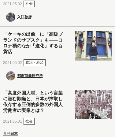
社会
2021.05.02
入江敦彦
「ケーキの出前」に「高級ブ
ランドのサブスク」も――コ
ロナ禍のなか「進化」する百
貨店
政治・経済
2021.05.02
都市商業研究所
「高度外国人材」という言葉
に潜む欺瞞と、日本が搾取し
依存する圧倒的多数の外国人
労働者の実像とは？
社会
2021.05.01
月刊日本