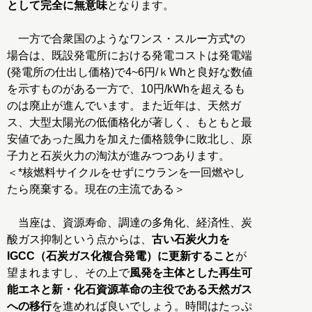
として完全に無意味
となります。
一方で合衆国のようなワンス・スルー方式*の
場合は、既設発電所における発電コストは発電端
(発電所の仕出し価格)で4~6円/ｋWhと良好な数値
を示すものがある一方で、10円/kWhを超えるも
のは廃止が進んでいます。また近年は、天然ガ
ス、大型太陽光の低価格化が著しく、もともと最
安値であった風力を加えた価格競争に敗北し、原
子力と石炭火力の淘汰が進みつつあります。
＜*核燃料サイクルをせずにウランを一回燃やし
たら廃棄する。現在の主流である＞
当座は、資源寿命、調達の多角化、経済性、炭
酸ガス抑制という点からは、
古い石炭火力を
IGCC（石炭ガス化複合発電）に更新すること
が
望まれますし、その上で
風発を主体とした再生可
能エネと新・化石資源革命の主役である天然ガス
への移行
を進めれば良いでしょう。時間はたっぷ