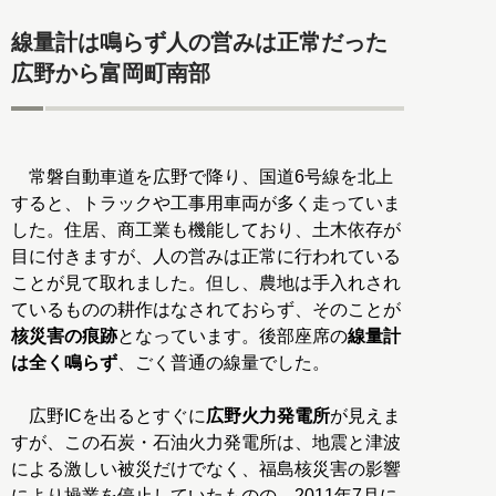
線量計は鳴らず人の営みは正常だった
広野から富岡町南部
常磐自動車道を広野で降り、国道6号線を北上
すると、トラックや工事用車両が多く走っていま
した。住居、商工業も機能しており、土木依存が
目に付きますが、人の営みは正常に行われている
ことが見て取れました。但し、農地は手入れされ
ているものの耕作はなされておらず、そのことが
核災害の痕跡
となっています。後部座席の
線量計
は全く鳴らず
、ごく普通の線量でした。
広野ICを出るとすぐに
広野火力発電所
が見えま
すが、この石炭・石油火力発電所は、地震と津波
による激しい被災だけでなく、福島核災害の影響
により操業を停止していたものの、2011年7月に