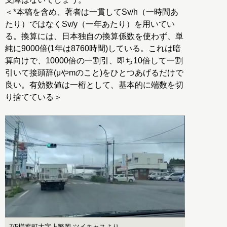
＜*本稿を含め、著者は一貫してSv/h（一時間あ
たり）ではなくSv/y（一年あたり）を用いてい
る。換算には、日本独自の換算係数を使わず、単
純に9000倍(1年は8760時間)している。これは暗
算向けで、10000倍の一割引、即ち10倍して一割
引いて接頭辞(μやmのこと)をひとつあげるだけで
良い。有効数値は一桁として、基本的に端数を切
り捨てている＞
7/5楢葉町大字上繁岡 ツイキャスより