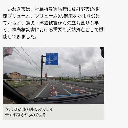
いわき市は、福島核災害当時に放射能雲(放射
能プリューム、プリューム)の襲来をあまり受け
ておらず、震災・津波被害からの立ち直りも早
く、福島核災害における重要な兵站拠点として機
能してきました。
7/5 いわき市郊外 GoProより
全く平穏そのものである