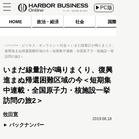
▶PC版
HOME
政治・経済
社会
国際
ハーバー・ビジネス・オンライン
社会
いまだ線量計が鳴りまくり、
復興進まぬ帰還困難区域の今＜短期集中連載・全国原子力・核施設一挙
訪問の旅2＞
いまだ線量計が鳴りまくり、復興
進まぬ帰還困難区域の今＜短期集
中連載・全国原子力・核施設一挙
訪問の旅2＞
牧田寛
2019.08.18
バックナンバー