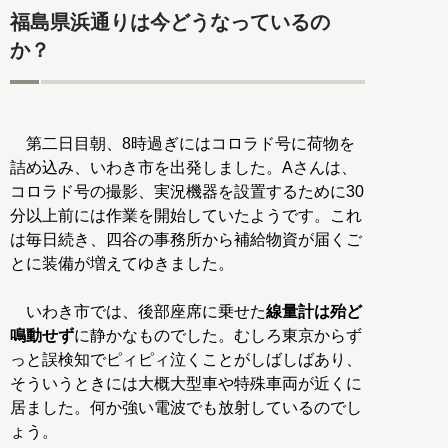
福島県浜通りは今どうなっているの
か？
第二日目朝、8時過ぎにはコロラド号に荷物を
詰め込み、いわき市を出発しました。Aさんは、
コロラド号の撮影、実況機器を設置するために30
分以上前には作業を開始していたようです。これ
は毎日続き、四谷の事務所から補給物資が届くご
とに装備が増えてゆきました。
いわき市では、後部座席に乗せた
線量計は殆ど
鳴動せず
に静かなものでした。むしろ東京からず
っと誤検知でピィピィ泣くことがしばしばあり、
そういうときには大概大型車や特殊車両が近くに
居ました。何か強い電波でも放射しているのでし
ょう。