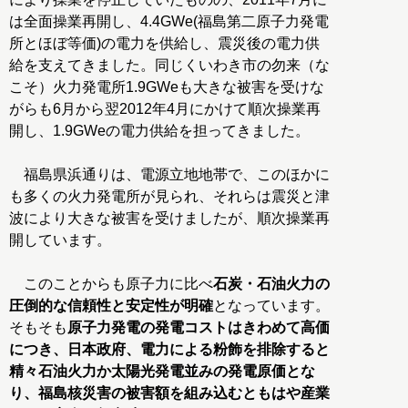
は全面操業再開し、4.4GWe(福島第二原子力発電
所とほぼ等価)の電力を供給し、震災後の電力供
給を支えてきました。同じくいわき市の勿来（な
こそ）火力発電所1.9GWeも大きな被害を受けな
がらも6月から翌2012年4月にかけて順次操業再
開し、1.9GWeの電力供給を担ってきました。
福島県浜通りは、電源立地地帯で、このほかに
も多くの火力発電所が見られ、それらは震災と津
波により大きな被害を受けましたが、順次操業再
開しています。
このことからも原子力に比べ
石炭・石油火力の
圧倒的な信頼性と安定性が明確
となっています。
そもそも
原子力発電の発電コストはきわめて高価
につき、日本政府、電力による粉飾を排除すると
精々石油火力か太陽光発電並みの発電原価とな
り、福島核災害の被害額を組み込むともはや産業