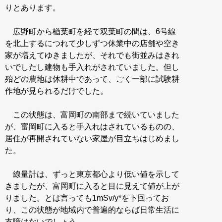
りとあります。
広野町から楢葉町を経て双葉町の間は、6号線
を北上するにつれて少しずつ休業中の店舗や空き
家が増えてゆきましたが、それでも街並みはきれ
いでしたし建物も手入れがされていました。但し
殆どの農地は休耕中であって、ごく一部に試験耕
作地が見られるだけでした。
この状態は、富岡町の南部まで続いていました
が、富岡町に入ると手入れはされているものの、
居住が再開されていない家屋が目立ちはじめまし
た。
線量計は、ずっと東京都心より低い値を示して
きましたが、富岡町に入ると目に見えて値が上が
りました。とは言っても1mSv/y*を下回ってお
り、この状態が地域内で普遍的ならば日常生活に
支障はないでしょう。