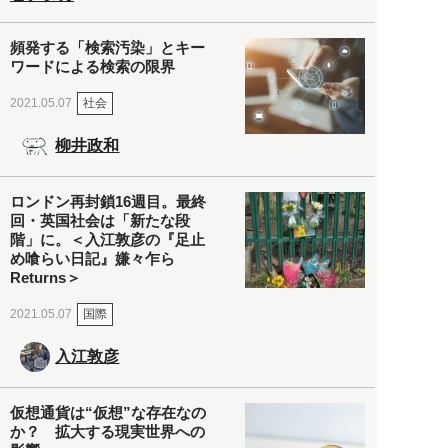
頻発する「検索汚染」とキー
ワードによる検索の限界
社会
2021.05.07
柳井政和
ロンドン再封鎖16週目。最終
回・英国社会は「新たな段
階」に。＜入江敦彦の『足止
め喰らい日記』嫌々乍ら
Returns＞
国際
2021.05.07
入江敦彦
仮想通貨は“仮想”な存在なの
か？ 拡大する現実世界への