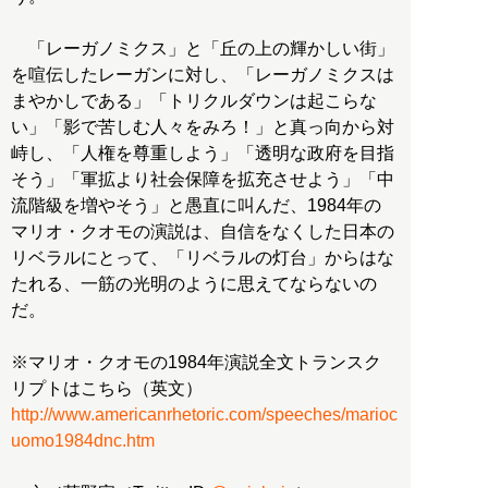
「レーガノミクス」と「丘の上の輝かしい街」
を喧伝したレーガンに対し、「レーガノミクスは
まやかしである」「トリクルダウンは起こらな
い」「影で苦しむ人々をみろ！」と真っ向から対
峙し、「人権を尊重しよう」「透明な政府を目指
そう」「軍拡より社会保障を拡充させよう」「中
流階級を増やそう」と愚直に叫んだ、1984年の
マリオ・クオモの演説は、自信をなくした日本の
リベラルにとって、「リベラルの灯台」からはな
たれる、一筋の光明のように思えてならないの
だ。
※マリオ・クオモの1984年演説全文トランスク
http://www.americanrhetoric.com/speeches/marioc
uomo1984dnc.htm