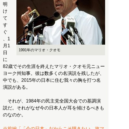
明
け
て
す
ぐ
、1
月1
1991年のマリオ・クオモ
日
に
82歳でその生涯を終えたマリオ・クオモ元ニュー
ヨーク州知事。彼は数多くの名演説を残したが、
中でも、2015年の日本に住む我々の胸を打つ名
演説がある。
それが、1984年の民主党全国大会での基調演
説だ。それがなぜ今の日本人が耳を傾けるべきも
のなのか。
※前編「「今の日本」だからこそ聴きたい、故マ