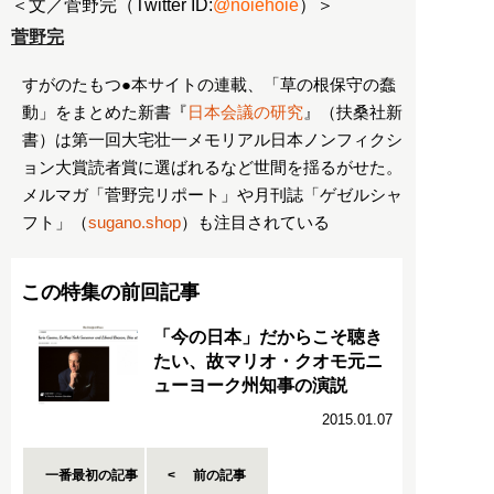
＜文／菅野完（Twitter ID:
@noiehoie
）＞
菅野完
すがのたもつ●本サイトの連載、「草の根保守の蠢
動」をまとめた新書『
日本会議の研究
』（扶桑社新
書）は第一回大宅壮一メモリアル日本ノンフィクシ
ョン大賞読者賞に選ばれるなど世間を揺るがせた。
メルマガ「菅野完リポート」や月刊誌「ゲゼルシャ
フト」（
sugano.shop
）も注目されている
この特集の前回記事
「今の日本」だからこそ聴き
たい、故マリオ・クオモ元ニ
ューヨーク州知事の演説
2015.01.07
一番最初の記事
前の記事