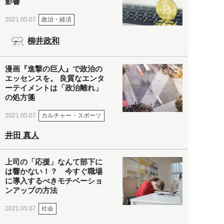
影響
政治・経済
2021.05.07
柳井政和
漫画『進撃の巨人』で政治の
エッセンスを。 良質なエンタ
ーテイメントは「政治離れ」
の処方箋
カルチャー・スポーツ
2021.05.07
井田 真人
上司の「応援」なんて部下に
は響かない！？ 今すぐ職場
に導入するべきモチベーショ
ンアップの方法
社会
2021.05.07