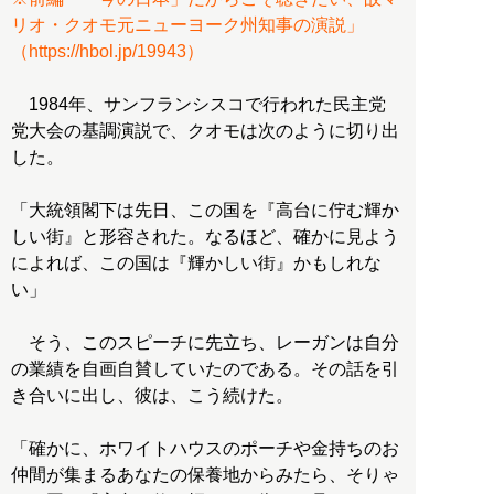
リオ・クオモ元ニューヨーク州知事の演説」
（https://hbol.jp/19943）
1984年、サンフランシスコで行われた民主党
党大会の基調演説で、クオモは次のように切り出
した。
「大統領閣下は先日、この国を『高台に佇む輝か
しい街』と形容された。なるほど、確かに見よう
によれば、この国は『輝かしい街』かもしれな
い」
そう、このスピーチに先立ち、レーガンは自分
の業績を自画自賛していたのである。その話を引
き合いに出し、彼は、こう続けた。
「確かに、ホワイトハウスのポーチや金持ちのお
仲間が集まるあなたの保養地からみたら、そりゃ