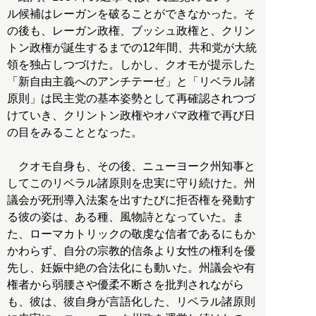
ル候補はレーガンを破ることができなかった。そ
の後も、レーガン政権、ブッシュ政権と、クリン
トン政権が誕生するまでの12年間、共和党が大統
領を独占しつづけた。しかし、クオモが提示した
「新自由主義へのアンチテーゼ」と「リベラル諸
原則」は民主党の基本姿勢として再確認されつづ
けていき、クリントン政権やオバマ政権で再び日
の目をみることとなった。
クオモ自身も、その後、ニューヨーク州知事と
してこのリベラル諸原則を忠実に守り続けた。州
議会が死刑導入法案を出すたびに拒否権を発動す
る彼の姿は、ある種、風物詩となっていた。ま
た、ローマカトリックの敬虔な信者であるにもか
かわらず、自分の宗教的信条より女性の権利を優
先し、妊娠中絶の合法化にも動いた。州議会や有
権者から弱腰さや優柔不断さを批判されながら
も、彼は、彼自身が言語化した、リベラル諸原則