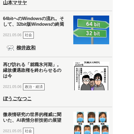
山本マサヤ
64bitへのWindowsの流れ。そ
して、32bit版Windowsの終焉
社会
2021.05.06
柳井政和
再び訪れる「就職氷河期」。
縁故優遇政権を終わらせるの
は今
政治・経済
2021.05.06
ぼうごなつこ
微表情研究の世界的権威に聞
いた、AI表情分析技術の展望
社会
2021.05.05