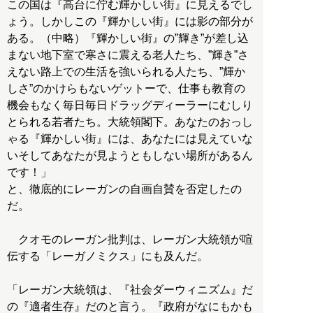
この国は『高台に佇む輝かしい街』に見えるでし
ょう。しかしこの『輝かしい街』には影の部分が
ある。（中略）『輝かしい街』の”輝き”が差し込
まない地下室で寒さに震える老人たち、”輝き”さ
えない路上での生活を強いられる人たち、”輝か
しさ”のかけらもないゲットーで、仕事も教育の
機会もなく毎日毎日ドラッグディーラーにむしり
とられる若者たち。大統領閣下。あなたのおっし
ゃる『輝かしい街』には、あなたには見えていな
いそしてあなたが見ようともしない場所があるん
です！」
と、徹底的にレーガンの自画自賛を否定したの
だ。
クオモのレーガン批判は、レーガン大統領が喧
伝する「レーガノミクス」にも及んだ。
「レーガン大統領は、『社会ダーウィニズム』だ
の『適者生存』だのと言う。『政府がなにもかも