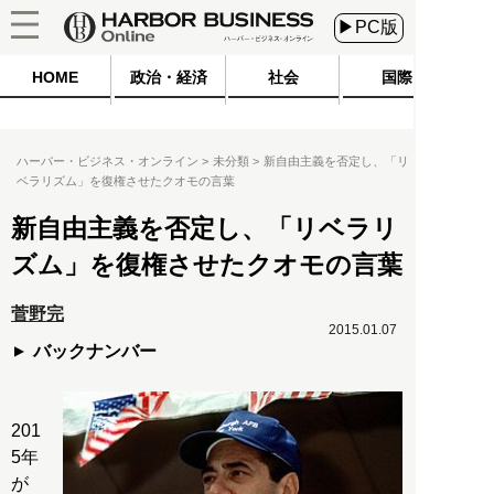
▶PC版
HOME
政治・経済
社会
国際
ハーバー・ビジネス・オンライン
未分類
新自由主義を否定し、「リ
ベラリズム」を復権させたクオモの言葉
新自由主義を否定し、「リベラリ
ズム」を復権させたクオモの言葉
菅野完
2015.01.07
バックナンバー
201
5年
が