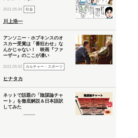
社会
2021.05.04
川上浩一
アンソニー・ホプキンスのオ
スカー受賞は「番狂わせ」な
んかじゃない！ 映画『ファ
ーザー』のここが凄い
カルチャー・スポーツ
2021.05.03
ヒナタカ
ネットで話題の「陰謀論チャ
ート」を徹底解説＆日本語訳
してみた
社会
2021.05.03
清義明