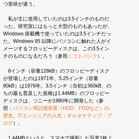
つ形状が違う。
私が主に使用していたのは3.5インチのものだ
った。研究室にはもっと大型のものもあったが、
Windows 搭載機で使っていたのは3.5インチだっ
た。Windows 95 以降にパソコンに触れた人がイ
メージするフロッピーディスクは、この3.5イン
チのものになるだろう（参照：
コトバンク
）。
8インチ（容量128kB）のフロッピーディスク
が登場したのは1971年、5.25インチ（容量
80kB）は1976年。3.5インチ（当初は360kB、の
ちの最も普及した規格は1.44MB）のフロッピー
ディスクは、ソニーが1980年に開発した（参
照：
パソコン用記憶装置（HDD、FDDなど）の
歴史
、
ITエンジニアの人生：オルタナティブ・ブ
ログ
）。
1.44MBというと、スマホで撮影した写真1枚よ