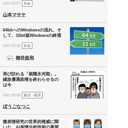
社会
2021.05.07
山本マサヤ
64bitへのWindowsの流れ。そ
して、32bit版Windowsの終焉
社会
2021.05.06
柳井政和
再び訪れる「就職氷河期」。
縁故優遇政権を終わらせるの
は今
政治・経済
2021.05.06
ぼうごなつこ
微表情研究の世界的権威に聞
いた、AI表情分析技術の展望