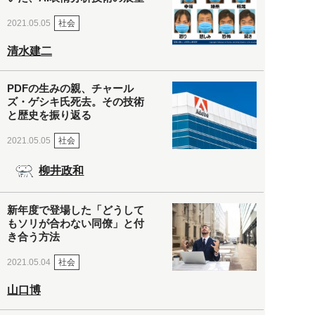
社会
2021.05.05
清水建二
PDFの生みの親、チャール
ズ・ゲシキ氏死去。その技術
と歴史を振り返る
社会
2021.05.05
柳井政和
新年度で登場した「どうして
もソリが合わない同僚」と付
き合う方法
社会
2021.05.04
山口博