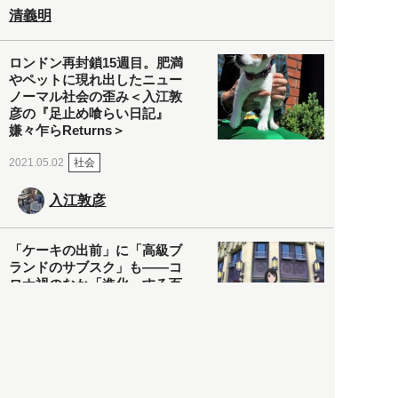
清義明
ロンドン再封鎖15週目。肥満
やペットに現れ出したニュー
ノーマル社会の歪み＜入江敦
彦の『足止め喰らい日記』
嫌々乍らReturns＞
社会
2021.05.02
入江敦彦
「ケーキの出前」に「高級ブ
ランドのサブスク」も――コ
ロナ禍のなか「進化」する百
貨店
政治・経済
2021.05.02
都市商業研究所