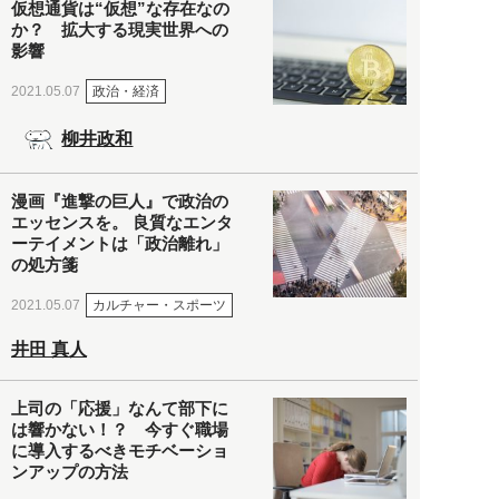
仮想通貨は“仮想”な存在なの
か？ 拡大する現実世界への
影響
政治・経済
2021.05.07
柳井政和
漫画『進撃の巨人』で政治の
エッセンスを。 良質なエンタ
ーテイメントは「政治離れ」
の処方箋
カルチャー・スポーツ
2021.05.07
井田 真人
上司の「応援」なんて部下に
は響かない！？ 今すぐ職場
に導入するべきモチベーショ
ンアップの方法