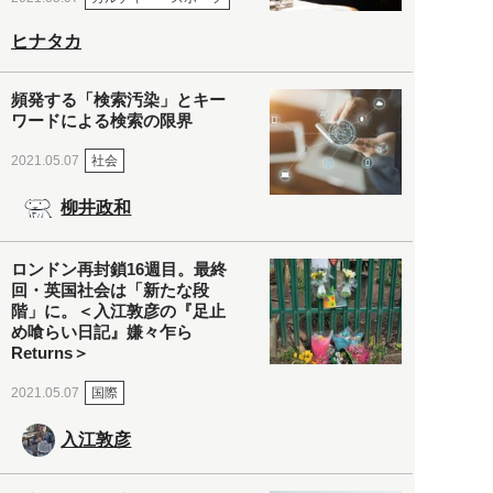
ヒナタカ
頻発する「検索汚染」とキー
ワードによる検索の限界
社会
2021.05.07
柳井政和
ロンドン再封鎖16週目。最終
回・英国社会は「新たな段
階」に。＜入江敦彦の『足止
め喰らい日記』嫌々乍ら
Returns＞
国際
2021.05.07
入江敦彦