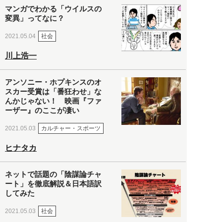
マンガでわかる「ウイルスの
変異」ってなに？
社会
2021.05.04
川上浩一
アンソニー・ホプキンスのオ
スカー受賞は「番狂わせ」な
んかじゃない！ 映画『ファ
ーザー』のここが凄い
カルチャー・スポーツ
2021.05.03
ヒナタカ
ネットで話題の「陰謀論チャ
ート」を徹底解説＆日本語訳
してみた
社会
2021.05.03