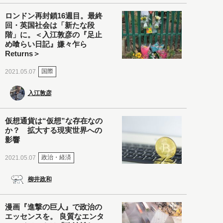
ロンドン再封鎖16週目。最終
回・英国社会は「新たな段
階」に。＜入江敦彦の『足止
め喰らい日記』嫌々乍ら
Returns＞
国際
2021.05.07
入江敦彦
仮想通貨は“仮想”な存在なの
か？ 拡大する現実世界への
影響
政治・経済
2021.05.07
柳井政和
漫画『進撃の巨人』で政治の
エッセンスを。 良質なエンタ