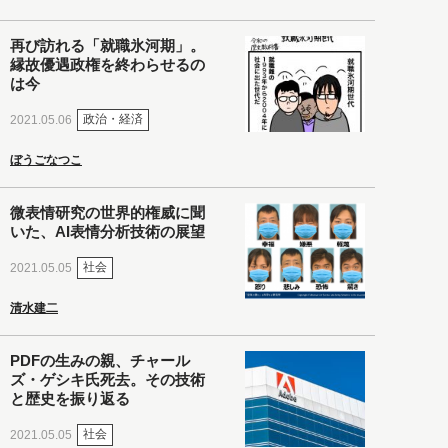
再び訪れる「就職氷河期」。
縁故優遇政権を終わらせるの
は今
政治・経済
2021.05.06
ぼうごなつこ
微表情研究の世界的権威に聞
いた、AI表情分析技術の展望
社会
2021.05.05
清水建二
PDFの生みの親、チャール
ズ・ゲシキ氏死去。その技術
と歴史を振り返る
社会
2021.05.05