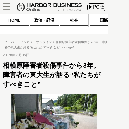
▶PC版
HOME
政治・経済
社会
国際
ハーバー・ビジネス・オンライン
相模原障害者殺傷事件から3年。障害
者の東大生が語る”私たちがすべきこと”
image4
2019年08月06日
相模原障害者殺傷事件から3年。
障害者の東大生が語る”私たちが
すべきこと”