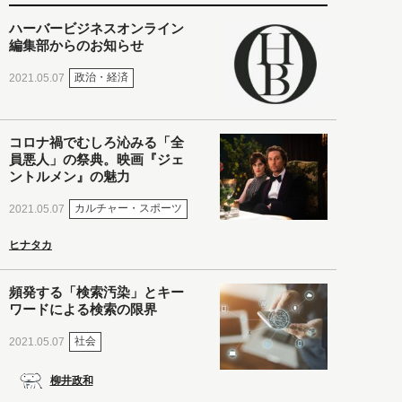
ハーバービジネスオンライン
編集部からのお知らせ
政治・経済
2021.05.07
コロナ禍でむしろ沁みる「全
員悪人」の祭典。映画『ジェ
ントルメン』の魅力
カルチャー・スポーツ
2021.05.07
ヒナタカ
頻発する「検索汚染」とキー
ワードによる検索の限界
社会
2021.05.07
柳井政和