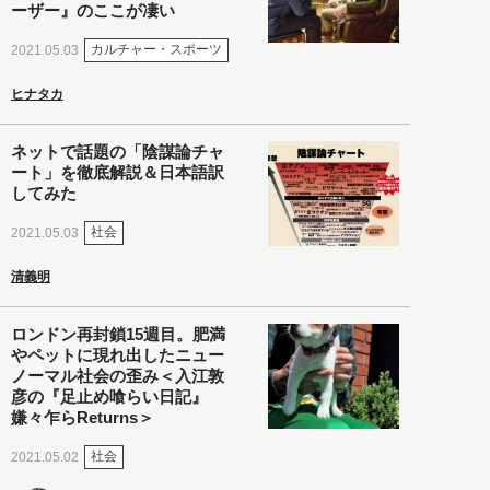
ーザー』のここが凄い
カルチャー・スポーツ
2021.05.03
ヒナタカ
ネットで話題の「陰謀論チャ
ート」を徹底解説＆日本語訳
してみた
社会
2021.05.03
清義明
ロンドン再封鎖15週目。肥満
やペットに現れ出したニュー
ノーマル社会の歪み＜入江敦
彦の『足止め喰らい日記』
嫌々乍らReturns＞
社会
2021.05.02