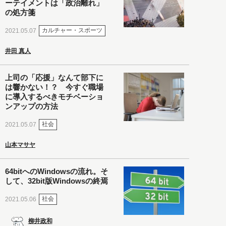
ーテイメントは「政治離れ」
の処方箋
カルチャー・スポーツ
2021.05.07
井田 真人
上司の「応援」なんて部下に
は響かない！？ 今すぐ職場
に導入するべきモチベーショ
ンアップの方法
社会
2021.05.07
山本マサヤ
64bitへのWindowsの流れ。そ
して、32bit版Windowsの終焉
社会
2021.05.06
柳井政和