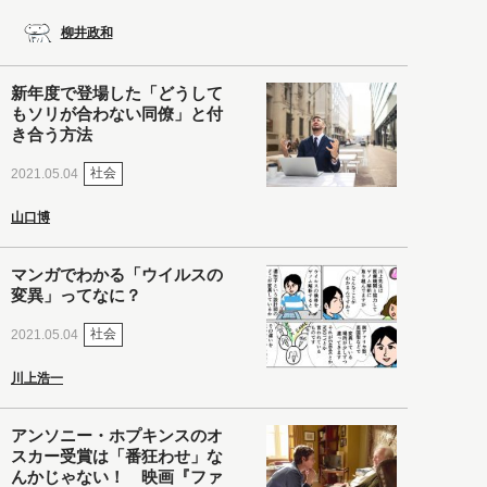
柳井政和
新年度で登場した「どうして
もソリが合わない同僚」と付
き合う方法
社会
2021.05.04
山口博
マンガでわかる「ウイルスの
変異」ってなに？
社会
2021.05.04
川上浩一
アンソニー・ホプキンスのオ
スカー受賞は「番狂わせ」な
んかじゃない！ 映画『ファ