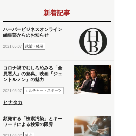
新着記事
ハーバービジネスオンライン
編集部からのお知らせ
政治・経済
2021.05.07
コロナ禍でむしろ沁みる「全
員悪人」の祭典。映画『ジェ
ントルメン』の魅力
カルチャー・スポーツ
2021.05.07
ヒナタカ
頻発する「検索汚染」とキー
ワードによる検索の限界
社会
2021.05.07