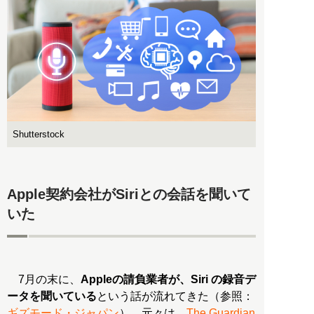
Shutterstock
Apple契約会社がSiriとの会話を聞いて
いた
7月の末に、
Appleの請負業者が、Siri の録音デ
ータを聞いている
という話が流れてきた（参照：
ギズモード・ジャパン
）。元々は、
The Guardian