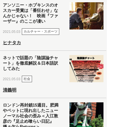
アンソニー・ホプキンスのオ
スカー受賞は「番狂わせ」な
んかじゃない！ 映画『ファ
ーザー』のここが凄い
カルチャー・スポーツ
2021.05.03
ヒナタカ
ネットで話題の「陰謀論チャ
ート」を徹底解説＆日本語訳
してみた
社会
2021.05.03
清義明
ロンドン再封鎖15週目。肥満
やペットに現れ出したニュー
ノーマル社会の歪み＜入江敦
彦の『足止め喰らい日記』
嫌々乍らReturns＞