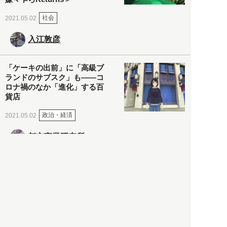
社会
2021.05.02
入江敦彦
「ケーキの出前」に「高級ブ
ランドのサブスク」も――コ
ロナ禍のなか「進化」する百
貨店
政治・経済
2021.05.02
都市商業研究所
「高度外国人材」という言葉
に潜む欺瞞と、日本が搾取し
依存する圧倒的多数の外国人
労働者の実像とは？
社会
2021.05.01