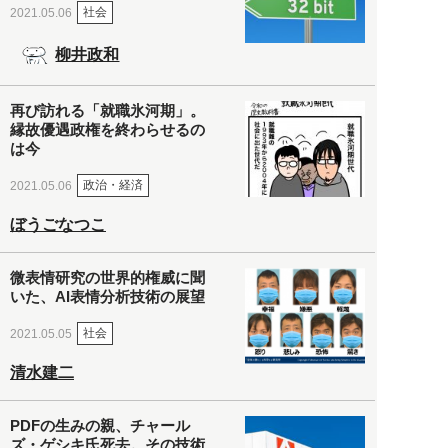
社会
2021.05.06
柳井政和
再び訪れる「就職氷河期」。
縁故優遇政権を終わらせるの
は今
政治・経済
2021.05.06
ぼうごなつこ
微表情研究の世界的権威に聞
いた、AI表情分析技術の展望
社会
2021.05.05
清水建二
PDFの生みの親、チャール
ズ・ゲシキ氏死去。その技術