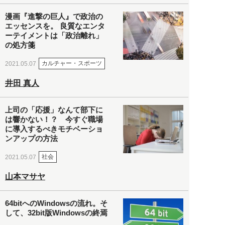
漫画『進撃の巨人』で政治の
エッセンスを。 良質なエンタ
ーテイメントは「政治離れ」
の処方箋
カルチャー・スポーツ
2021.05.07
井田 真人
上司の「応援」なんて部下に
は響かない！？ 今すぐ職場
に導入するべきモチベーショ
ンアップの方法
社会
2021.05.07
山本マサヤ
64bitへのWindowsの流れ。そ
して、32bit版Windowsの終焉