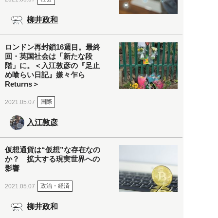
柳井政和
ロンドン再封鎖16週目。最終
回・英国社会は「新たな段
階」に。＜入江敦彦の『足止
め喰らい日記』嫌々乍ら
Returns＞
国際
2021.05.07
入江敦彦
仮想通貨は“仮想”な存在なの
か？ 拡大する現実世界への
影響
政治・経済
2021.05.07
柳井政和