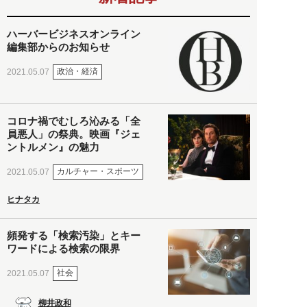
ハーバービジネスオンライン
編集部からのお知らせ
政治・経済
2021.05.07
コロナ禍でむしろ沁みる「全
員悪人」の祭典。映画『ジェ
ントルメン』の魅力
カルチャー・スポーツ
2021.05.07
ヒナタカ
頻発する「検索汚染」とキー
ワードによる検索の限界
社会
2021.05.07
柳井政和