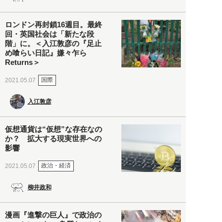
ロンドン再封鎖16週目。最終
回・英国社会は「新たな段
階」に。＜入江敦彦の『足止
め喰らい日記』嫌々乍ら
Returns＞
国際
2021.05.07
入江敦彦
仮想通貨は“仮想”な存在なの
か？ 拡大する現実世界への
影響
政治・経済
2021.05.07
柳井政和
漫画『進撃の巨人』で政治の