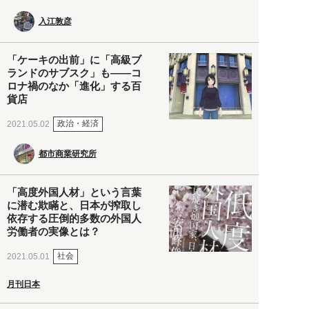
入江敦彦
「ケーキの出前」に「高級ブ
ランドのサブスク」も――コ
ロナ禍のなか「進化」する百
貨店
政治・経済
2021.05.02
都市商業研究所
「高度外国人材」という言葉
に潜む欺瞞と、日本が搾取し
依存する圧倒的多数の外国人
労働者の実像とは？
社会
2021.05.01
月刊日本