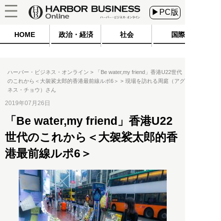
▶PC版
HOME
政治・経済
社会
国際
ハーバー・ビジネス・オンライン
「Be water,my friend」香港U22世代
のこれから＜大袈裟太郎的香港最前線ルポ6＞
現場を訪れる周庭（アグ
ネス・チョウ）さん
2019年07月26日
「Be water,my friend」香港U22
世代のこれから＜大袈裟太郎的香
港最前線ルポ6＞