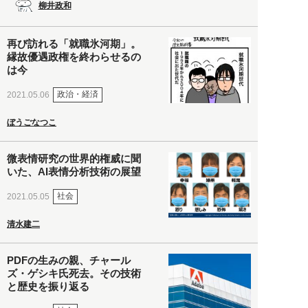
柳井政和
再び訪れる「就職氷河期」。
縁故優遇政権を終わらせるの
は今
政治・経済
2021.05.06
ぼうごなつこ
微表情研究の世界的権威に聞
いた、AI表情分析技術の展望
社会
2021.05.05
清水建二
PDFの生みの親、チャール
ズ・ゲシキ氏死去。その技術
と歴史を振り返る