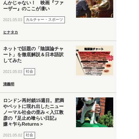
んかじゃない！ 映画『ファ
ーザー』のここが凄い
カルチャー・スポーツ
2021.05.03
ヒナタカ
ネットで話題の「陰謀論チャ
ート」を徹底解説＆日本語訳
してみた
社会
2021.05.03
清義明
ロンドン再封鎖15週目。肥満
やペットに現れ出したニュー
ノーマル社会の歪み＜入江敦
彦の『足止め喰らい日記』
嫌々乍らReturns＞
社会
2021.05.02