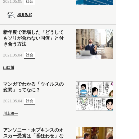
社会
2021.05.05
柳井政和
新年度で登場した「どうして
もソリが合わない同僚」と付
き合う方法
社会
2021.05.04
山口博
マンガでわかる「ウイルスの
変異」ってなに？
社会
2021.05.04
川上浩一
アンソニー・ホプキンスのオ
スカー受賞は「番狂わせ」な