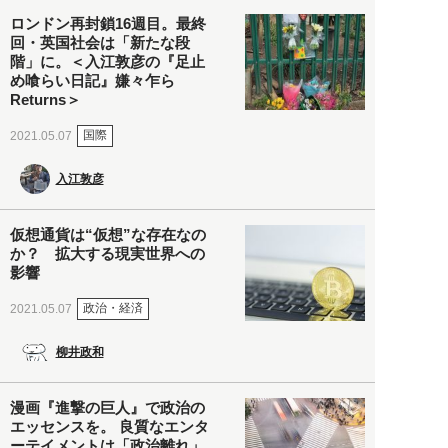
ロンドン再封鎖16週目。最終
回・英国社会は「新たな段
階」に。＜入江敦彦の『足止
め喰らい日記』嫌々乍ら
Returns＞
国際
2021.05.07
入江敦彦
仮想通貨は“仮想”な存在なの
か？ 拡大する現実世界への
影響
政治・経済
2021.05.07
柳井政和
漫画『進撃の巨人』で政治の
エッセンスを。 良質なエンタ
ーテイメントは「政治離れ」