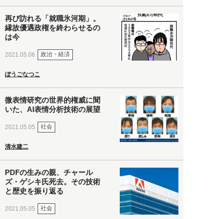
再び訪れる「就職氷河期」。
縁故優遇政権を終わらせるの
は今
政治・経済
2021.05.06
ぼうごなつこ
微表情研究の世界的権威に聞
いた、AI表情分析技術の展望
社会
2021.05.05
清水建二
PDFの生みの親、チャール
ズ・ゲシキ氏死去。その技術
と歴史を振り返る
社会
2021.05.05