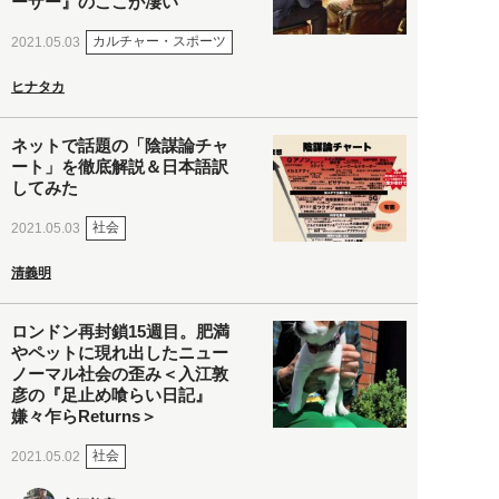
ーザー』のここが凄い
カルチャー・スポーツ
2021.05.03
ヒナタカ
ネットで話題の「陰謀論チャ
ート」を徹底解説＆日本語訳
してみた
社会
2021.05.03
清義明
ロンドン再封鎖15週目。肥満
やペットに現れ出したニュー
ノーマル社会の歪み＜入江敦
彦の『足止め喰らい日記』
嫌々乍らReturns＞
社会
2021.05.02