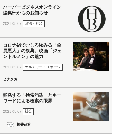
ハーバービジネスオンライン
編集部からのお知らせ
政治・経済
2021.05.07
コロナ禍でむしろ沁みる「全
員悪人」の祭典。映画『ジェ
ントルメン』の魅力
カルチャー・スポーツ
2021.05.07
ヒナタカ
頻発する「検索汚染」とキー
ワードによる検索の限界
社会
2021.05.07
柳井政和