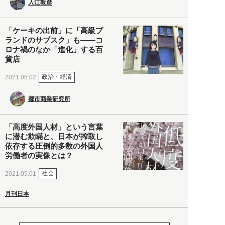
入江敦彦
「ケーキの出前」に「高級ブ
ランドのサブスク」も――コ
ロナ禍のなか「進化」する百
貨店
政治・経済
2021.05.02
都市商業研究所
「高度外国人材」という言葉
に潜む欺瞞と、日本が搾取し
依存する圧倒的多数の外国人
労働者の実像とは？
社会
2021.05.01
月刊日本