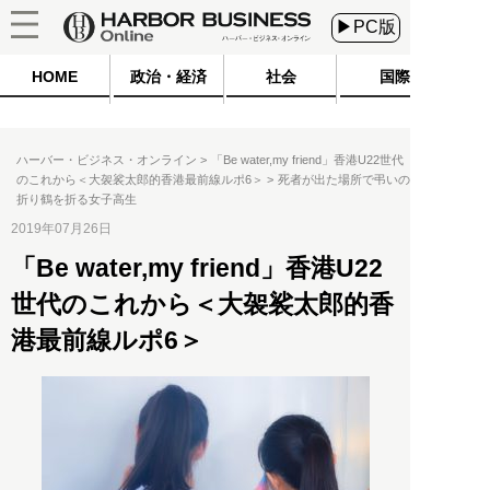
▶PC版
HOME
政治・経済
社会
国際
ハーバー・ビジネス・オンライン
「Be water,my friend」香港U22世代
のこれから＜大袈裟太郎的香港最前線ルポ6＞
死者が出た場所で弔いの
折り鶴を折る女子高生
2019年07月26日
「Be water,my friend」香港U22
世代のこれから＜大袈裟太郎的香
港最前線ルポ6＞