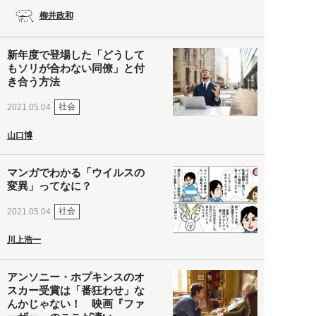
柳井政和
新年度で登場した「どうして
もソリが合わない同僚」と付
き合う方法
社会
2021.05.04
山口博
マンガでわかる「ウイルスの
変異」ってなに？
社会
2021.05.04
川上浩一
アンソニー・ホプキンスのオ
スカー受賞は「番狂わせ」な
んかじゃない！ 映画『ファ