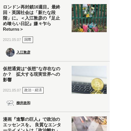
ロンドン再封鎖16週目。最終
回・英国社会は「新たな段
階」に。＜入江敦彦の『足止
め喰らい日記』嫌々乍ら
Returns＞
国際
2021.05.07
入江敦彦
仮想通貨は“仮想”な存在なの
か？ 拡大する現実世界への
影響
政治・経済
2021.05.07
柳井政和
漫画『進撃の巨人』で政治の
エッセンスを。 良質なエンタ
ーテイメントは「政治離れ」