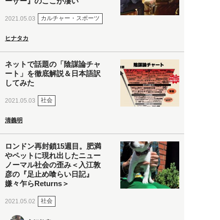
ーザー』のここが凄い
カルチャー・スポーツ
2021.05.03
ヒナタカ
ネットで話題の「陰謀論チャ
ート」を徹底解説＆日本語訳
してみた
社会
2021.05.03
清義明
ロンドン再封鎖15週目。肥満
やペットに現れ出したニュー
ノーマル社会の歪み＜入江敦
彦の『足止め喰らい日記』
嫌々乍らReturns＞
社会
2021.05.02