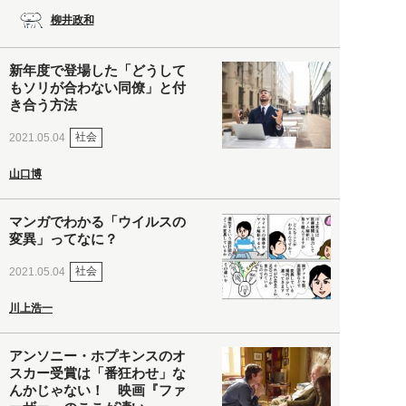
柳井政和
新年度で登場した「どうして
もソリが合わない同僚」と付
き合う方法
社会
2021.05.04
山口博
マンガでわかる「ウイルスの
変異」ってなに？
社会
2021.05.04
川上浩一
アンソニー・ホプキンスのオ
スカー受賞は「番狂わせ」な
んかじゃない！ 映画『ファ