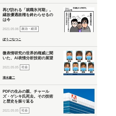
再び訪れる「就職氷河期」。
縁故優遇政権を終わらせるの
は今
政治・経済
2021.05.06
ぼうごなつこ
微表情研究の世界的権威に聞
いた、AI表情分析技術の展望
社会
2021.05.05
清水建二
PDFの生みの親、チャール
ズ・ゲシキ氏死去。その技術
と歴史を振り返る
社会
2021.05.05