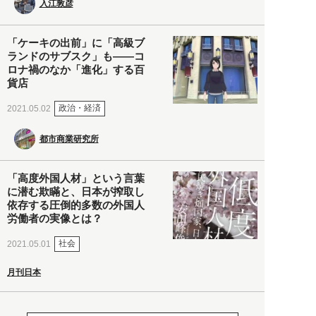
入江敦彦
「ケーキの出前」に「高級ブ
ランドのサブスク」も――コ
ロナ禍のなか「進化」する百
貨店
政治・経済
2021.05.02
都市商業研究所
「高度外国人材」という言葉
に潜む欺瞞と、日本が搾取し
依存する圧倒的多数の外国人
労働者の実像とは？
社会
2021.05.01
月刊日本