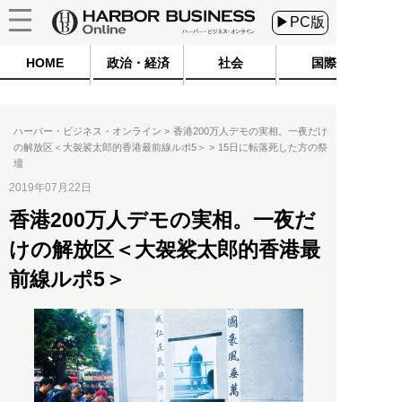
▶PC版
HOME
政治・経済
社会
国際
ハーバー・ビジネス・オンライン
香港200万人デモの実相。一夜だけ
の解放区＜大袈裟太郎的香港最前線ルポ5＞
15日に転落死した方の祭
壇
2019年07月22日
香港200万人デモの実相。一夜だ
けの解放区＜大袈裟太郎的香港最
前線ルポ5＞