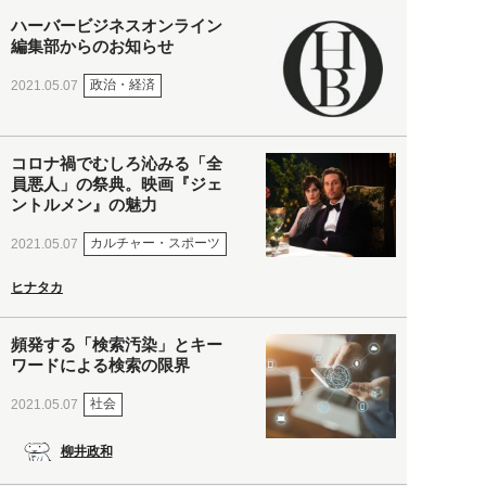
ハーバービジネスオンライン
編集部からのお知らせ
政治・経済
2021.05.07
コロナ禍でむしろ沁みる「全
員悪人」の祭典。映画『ジェ
ントルメン』の魅力
カルチャー・スポーツ
2021.05.07
ヒナタカ
頻発する「検索汚染」とキー
ワードによる検索の限界
社会
2021.05.07
柳井政和