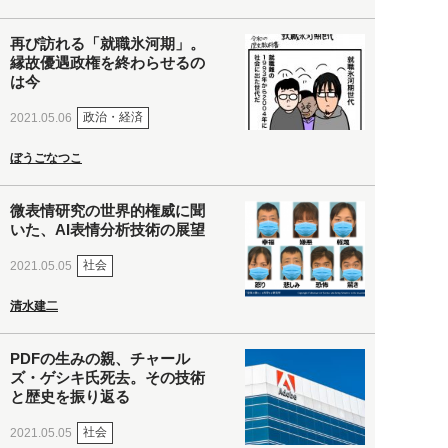
再び訪れる「就職氷河期」。
縁故優遇政権を終わらせるの
は今
政治・経済
2021.05.06
ぼうごなつこ
微表情研究の世界的権威に聞
いた、AI表情分析技術の展望
社会
2021.05.05
清水建二
PDFの生みの親、チャール
ズ・ゲシキ氏死去。その技術
と歴史を振り返る
社会
2021.05.05