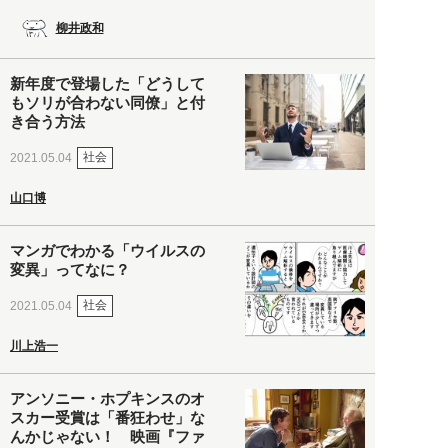
柳井政和
新年度で登場した「どうして
もソリが合わない同僚」と付
き合う方法
社会
2021.05.04
山口博
マンガでわかる「ウイルスの
変異」ってなに？
社会
2021.05.04
川上浩一
アンソニー・ホプキンスのオ
スカー受賞は「番狂わせ」な
んかじゃない！ 映画『ファ