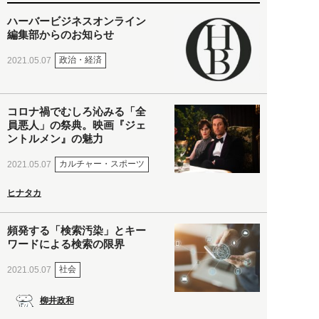
ハーバービジネスオンライン
編集部からのお知らせ
政治・経済
2021.05.07
コロナ禍でむしろ沁みる「全
員悪人」の祭典。映画『ジェ
ントルメン』の魅力
カルチャー・スポーツ
2021.05.07
ヒナタカ
頻発する「検索汚染」とキー
ワードによる検索の限界
社会
2021.05.07
柳井政和