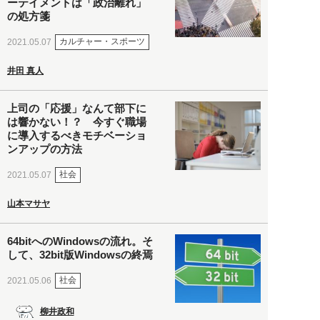
ーテイメントは「政治離れ」
の処方箋
カルチャー・スポーツ
2021.05.07
井田 真人
上司の「応援」なんて部下に
は響かない！？ 今すぐ職場
に導入するべきモチベーショ
ンアップの方法
社会
2021.05.07
山本マサヤ
64bitへのWindowsの流れ。そ
して、32bit版Windowsの終焉
社会
2021.05.06
柳井政和