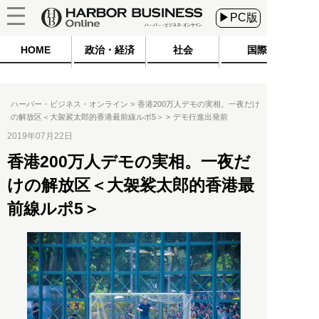
▶PC版
HOME
政治・経済
社会
国際
ハーバー・ビジネス・オンライン
香港200万人デモの実相。一夜だけ
の解放区＜大袈裟太郎的香港最前線ルポ5＞
デモ行進出発前
2019年07月22日
香港200万人デモの実相。一夜だ
けの解放区＜大袈裟太郎的香港最
前線ルポ5＞