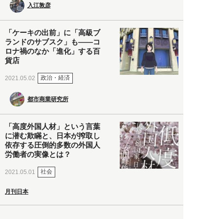
入江敦彦
「ケーキの出前」に「高級ブ
ランドのサブスク」も――コ
ロナ禍のなか「進化」する百
貨店
政治・経済
2021.05.02
都市商業研究所
「高度外国人材」という言葉
に潜む欺瞞と、日本が搾取し
依存する圧倒的多数の外国人
労働者の実像とは？
社会
2021.05.01
月刊日本