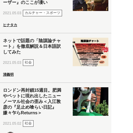
ーザー』のここが凄い
カルチャー・スポーツ
2021.05.03
ヒナタカ
ネットで話題の「陰謀論チャ
ート」を徹底解説＆日本語訳
してみた
社会
2021.05.03
清義明
ロンドン再封鎖15週目。肥満
やペットに現れ出したニュー
ノーマル社会の歪み＜入江敦
彦の『足止め喰らい日記』
嫌々乍らReturns＞
社会
2021.05.02