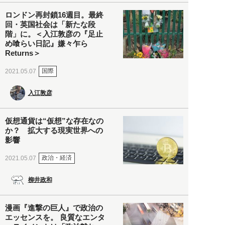
ロンドン再封鎖16週目。最終
回・英国社会は「新たな段
階」に。＜入江敦彦の『足止
め喰らい日記』嫌々乍ら
Returns＞
国際
2021.05.07
入江敦彦
仮想通貨は“仮想”な存在なの
か？ 拡大する現実世界への
影響
政治・経済
2021.05.07
柳井政和
漫画『進撃の巨人』で政治の
エッセンスを。 良質なエンタ