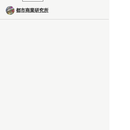
都市商業研究所
「高度外国人材」という言葉
に潜む欺瞞と、日本が搾取し
依存する圧倒的多数の外国人
労働者の実像とは？
社会
2021.05.01
月刊日本
以前の記事をもっと見る