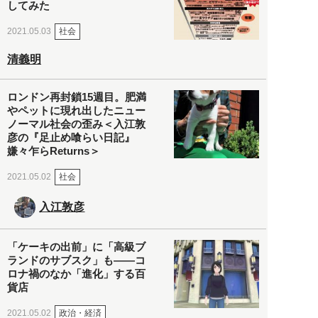
してみた
社会
2021.05.03
清義明
ロンドン再封鎖15週目。肥満
やペットに現れ出したニュー
ノーマル社会の歪み＜入江敦
彦の『足止め喰らい日記』
嫌々乍らReturns＞
社会
2021.05.02
入江敦彦
「ケーキの出前」に「高級ブ
ランドのサブスク」も――コ
ロナ禍のなか「進化」する百
貨店
政治・経済
2021.05.02