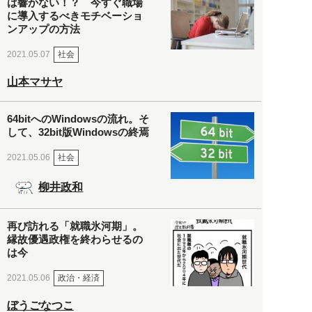
は響かない！？ 今すぐ職場
に導入するべきモチベーショ
ンアップの方法
社会
2021.05.07
山本マサヤ
64bitへのWindowsの流れ。そ
して、32bit版Windowsの終焉
社会
2021.05.06
柳井政和
再び訪れる「就職氷河期」。
縁故優遇政権を終わらせるの
は今
政治・経済
2021.05.06
ぼうごなつこ