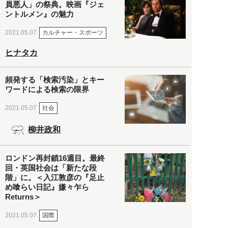
員悪人」の祭典。映画『ジェ
ントルメン』の魅力
カルチャー・スポーツ
2021.05.07
ヒナタカ
頻発する「検索汚染」とキー
ワードによる検索の限界
社会
2021.05.07
柳井政和
ロンドン再封鎖16週目。最終
回・英国社会は「新たな段
階」に。＜入江敦彦の『足止
め喰らい日記』嫌々乍ら
Returns＞
国際
2021.05.07