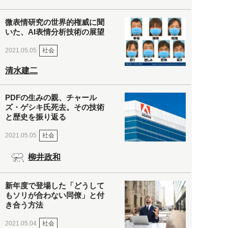
微表情研究の世界的権威に聞
いた、AI表情分析技術の展望
社会
2021.05.05
清水建二
PDFの生みの親、チャール
ズ・ゲシキ氏死去。その技術
と歴史を振り返る
社会
2021.05.05
柳井政和
新年度で登場した「どうして
もソリが合わない同僚」と付
き合う方法
社会
2021.05.04