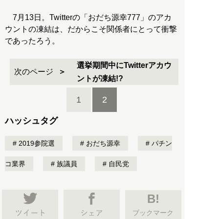
7月13日。Twitterの「おだち源幸777」のアカ
ウントの凍結は、だからこそ関係者にとって衝撃
であったろう。
選挙期間中にTwitterアカウ
次のページ
ントが凍結!?
1
2
ハッシュタグ
2019参院選
おだち源幸
パチン
コ業界
族議員
自民党
B!
ブックマーク