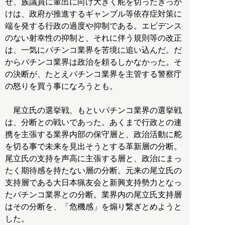
せ、族議員に輩出に向け大きく舵を切ったきっか
けは、政府が推進するギャンブル等依存症対策に
端を発する行政の過度や抑制である。エビデンス
のない射幸性の抑制と、それに伴う規則等の改正
は、一気にパチンコ業界を苦境に追い込んだ。だ
からパチンコ業界は政治を頼るしかなかった。そ
の決断が、たとえパチンコ業界を主管する警察庁
の怒りを買う事になろうとも。
尾立氏の選挙戦、もといパチンコ業界の選挙戦
は、分断との戦いであった。あくまで行政との連
携を主張する業界内部の保守層と、政治活動に舵
を切る事で未来を見出そうとする革新層の分断。
尾立氏の支持を声高に主張する層と、政治にまっ
たく期待感を持たない層の分断。元来の尾立氏の
支持層である大日本猟友会と新興支持勢力となっ
たパチンコ業界との分断。業界内の尾立氏支持層
はその分断を、「危機感」を煽り繋ぎとめようと
した。