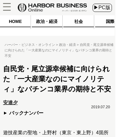
▶PC版
HOME
政治・経済
社会
国際
ハーバー・ビジネス・オンライン
政治・経済
自民党・尾立源幸候補
に向けられた「一大産業なのにマイノリティ」なパチンコ業界の期待と
不安
自民党・尾立源幸候補に向けられ
た「一大産業なのにマイノリテ
ィ」なパチンコ業界の期待と不安
安達夕
2019.07.20
バックナンバー
遊技産業の聖地・上野村（東京・東上野）4箇所