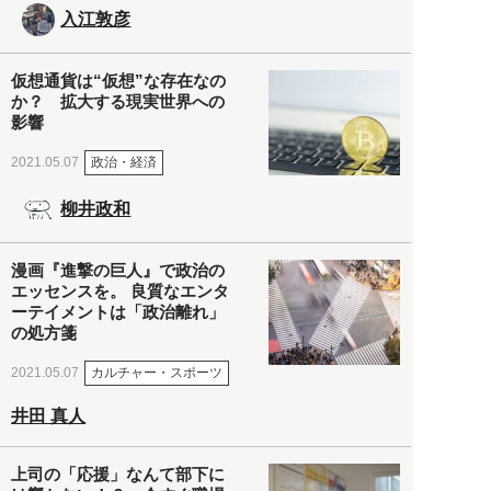
入江敦彦
仮想通貨は“仮想”な存在なの
か？ 拡大する現実世界への
影響
政治・経済
2021.05.07
柳井政和
漫画『進撃の巨人』で政治の
エッセンスを。 良質なエンタ
ーテイメントは「政治離れ」
の処方箋
カルチャー・スポーツ
2021.05.07
井田 真人
上司の「応援」なんて部下に