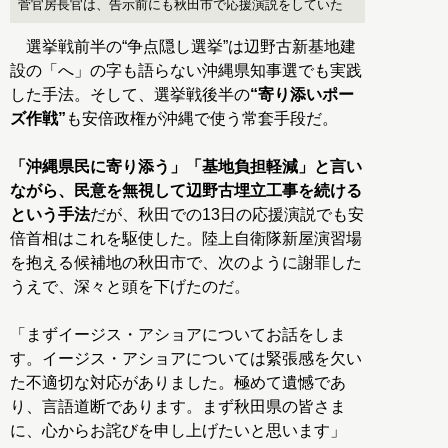
菅官房長官は、告示前にも秋田市で応援演説をしていた
選挙戦前半の“争点隠し選挙”は辺野古新基地建
設の「へ」の字も語らない沖縄県知事選でも実践
した手法。そして、選挙戦後半の
“寄り添いポー
ズ作戦”
も安倍政権が沖縄で使う常套手段だ。
「沖縄県民に寄り添う」「基地負担軽減」と言い
ながら、民意を無視して辺野古埋立工事を続ける
という手法
だが、秋田での13日の応援演説でも安
倍首相はこれを駆使した。陸上自衛隊新屋演習場
を抱える候補地の秋田市で、次のように謝罪した
うえで、深々と頭を下げたのだ。
「まずイージス・アショアについてお話をしま
す。イージス・アショアについては緊張感を欠い
た不適切な対応がありました。極めて遺憾であ
り、言語道断であります。まず秋田県の皆さま
に、心からお詫びを申し上げたいと思います」