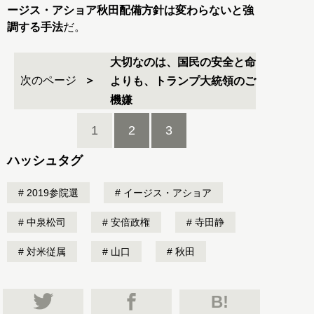
ージス・アショア秋田配備方針は変わらないと強
調する手法
だ。
大切なのは、国民の安全と命
次のページ
よりも、トランプ大統領のご
機嫌
1
2
3
ハッシュタグ
2019参院選
イージス・アショア
中泉松司
安倍政権
寺田静
対米従属
山口
秋田
B!