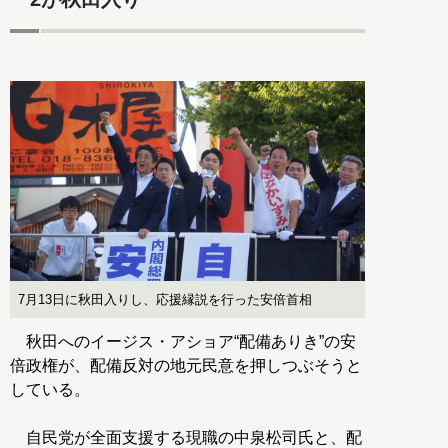
7月13日に秋田入りし、応援縁説を行った安倍首相
秋田へのイージス・アショア“配備ありき”の安
倍政権が、配備反対の地元民意を押しつぶそうと
している。
自民党が全面支援する現職の中泉松司氏と、配