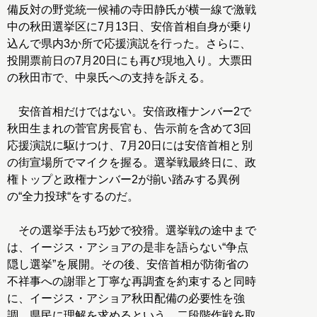
備反対の野党統一候補の寺田静氏が横一線で激戦
中の秋田選挙区に7月13日、安倍首相自身が乗り
込んで県内3か所で応援演説を行った。さらに、
投開票前日の7月20日にも再び現地入り。大票田
の秋田市で、中泉氏への支持を訴える。
安倍首相だけではない。安倍政権ナンバー2で
秋田生まれの菅官房長官も、告示前を含めて3回
応援演説に駆けつけ、7月20日には安倍首相と別
の街宣場所でマイクを握る。選挙戦最終日に、政
権トップと政権ナンバー2が揃い踏みする異例
の“全力投球“をするのだ。
その選挙手法も巧妙で狡猾。選挙戦の途中まで
は、イージス・アショアの是非を語らない“争点
隠し選挙”を展開。その後、安倍首相が防衛省の
不祥事への謝罪と丁寧な再調査を約束すると同時
に、イージス・アショア秋田配備の必要性を強
調。県民に理解を求めるという、二段階作戦を取