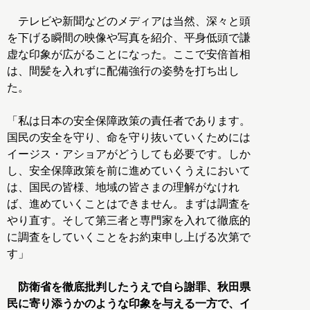
テレビや新聞などのメディアは当然、深々と頭
を下げる瞬間の映像や写真を紹介、平身低頭で謙
虚な印象が広がることになった。ここで安倍首相
は、間髪を入れずに配備強行の姿勢を打ち出し
た。
「私は日本の安全保障政策の責任者であります。
国民の安全を守り、命を守り抜いていくためには
イージス・アショアがどうしても必要です。しか
し、安全保障政策を前に進めていくうえにおいて
は、国民の皆様、地域の皆さまの理解がなけれ
ば、進めていくことはできません。まずは調査を
やり直す。そして第三者と専門家を入れて徹底的
に調査をしていくことをお約束申し上げる次第で
す」
防衛省を徹底批判したうえで自ら謝罪、秋田県
民に寄り添うかのような印象を与える一方で、イ