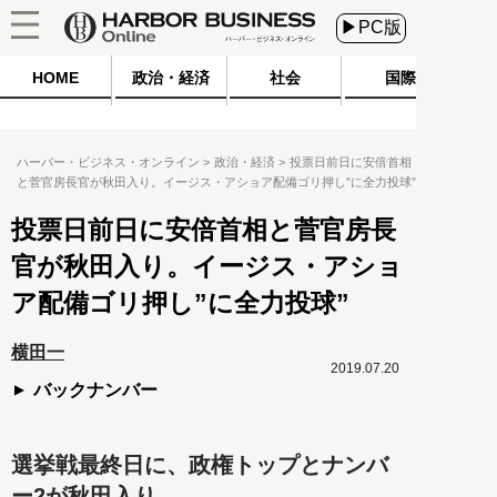
▶PC版
HOME
政治・経済
社会
国際
ハーバー・ビジネス・オンライン
政治・経済
投票日前日に安倍首相
と菅官房長官が秋田入り。イージス・アショア配備ゴリ押し”に全力投球”
投票日前日に安倍首相と菅官房長
官が秋田入り。イージス・アショ
ア配備ゴリ押し”に全力投球”
横田一
2019.07.20
バックナンバー
選挙戦最終日に、政権トップとナンバ
ー2が秋田入り