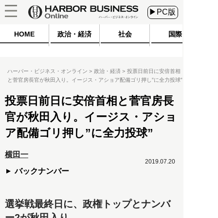
▶PC版
HOME
政治・経済
社会
国際
ハーバー・ビジネス・オンライン
政治・経済
投票日前日に安倍首相
と菅官房長官が秋田入り。イージス・アショア配備ゴリ押し”に全力投球”
投票日前日に安倍首相と菅官房長
官が秋田入り。イージス・アショ
ア配備ゴリ押し”に全力投球”
横田一
2019.07.20
バックナンバー
選挙戦最終日に、政権トップとナンバ
ー2が秋田入り