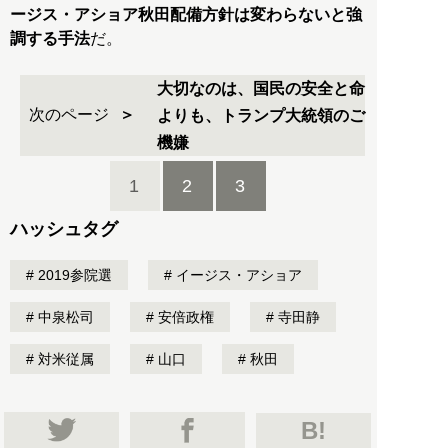
ージス・アショア秋田配備方針は変わらないと強
調する手法
だ。
大切なのは、国民の安全と命
次のページ
よりも、トランプ大統領のご
機嫌
1
2
3
ハッシュタグ
2019参院選
イージス・アショア
中泉松司
安倍政権
寺田静
対米従属
山口
秋田
B!