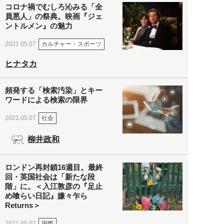
コロナ禍でむしろ沁みる「全
員悪人」の祭典。映画『ジェ
ントルメン』の魅力
カルチャー・スポーツ
2021.05.07
ヒナタカ
頻発する「検索汚染」とキー
ワードによる検索の限界
社会
2021.05.07
柳井政和
ロンドン再封鎖16週目。最終
回・英国社会は「新たな段
階」に。＜入江敦彦の『足止
め喰らい日記』嫌々乍ら
Returns＞
国際
2021.05.07