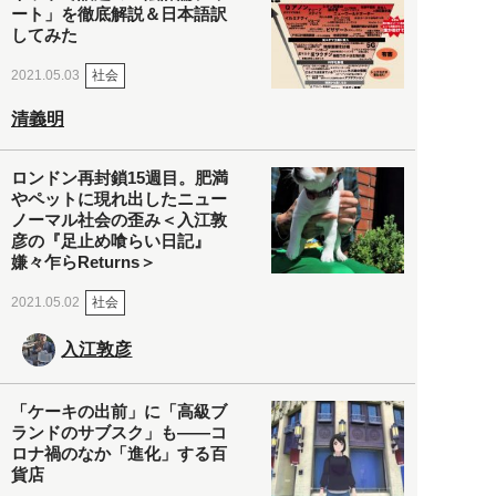
ート」を徹底解説＆日本語訳
してみた
社会
2021.05.03
清義明
ロンドン再封鎖15週目。肥満
やペットに現れ出したニュー
ノーマル社会の歪み＜入江敦
彦の『足止め喰らい日記』
嫌々乍らReturns＞
社会
2021.05.02
入江敦彦
「ケーキの出前」に「高級ブ
ランドのサブスク」も――コ
ロナ禍のなか「進化」する百
貨店