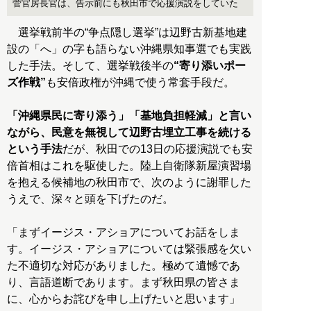
菅官房長官は、告示前にも秋田市で応援演説をしていた
選挙戦前半の“争点隠し選挙”は辺野古新基地建
設の「へ」の字も語らない沖縄県知事選でも実践
した手法。そして、選挙戦後半の
“寄り添いポー
ズ作戦”
も安倍政権が沖縄で使う常套手段だ。
「沖縄県民に寄り添う」「基地負担軽減」と言い
ながら、民意を無視して辺野古埋立工事を続ける
という手法
だが、秋田での13日の応援演説でも安
倍首相はこれを駆使した。陸上自衛隊新屋演習場
を抱える候補地の秋田市で、次のように謝罪した
うえで、深々と頭を下げたのだ。
「まずイージス・アショアについてお話をしま
す。イージス・アショアについては緊張感を欠い
た不適切な対応がありました。極めて遺憾であ
り、言語道断であります。まず秋田県の皆さま
に、心からお詫びを申し上げたいと思います」