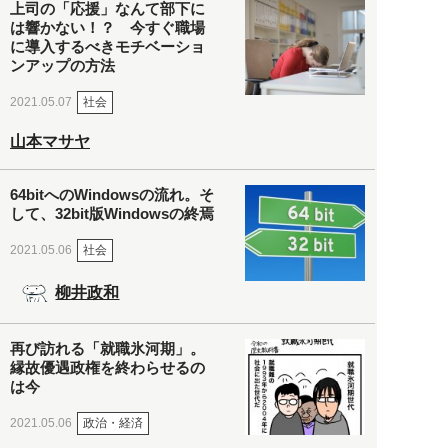
上司の「応援」なんて部下に
は響かない！？ 今すぐ職場
に導入するべきモチベーショ
ンアップの方法
社会
2021.05.07
山本マサヤ
64bitへのWindowsの流れ。そ
して、32bit版Windowsの終焉
社会
2021.05.06
柳井政和
再び訪れる「就職氷河期」。
縁故優遇政権を終わらせるの
は今
政治・経済
2021.05.06