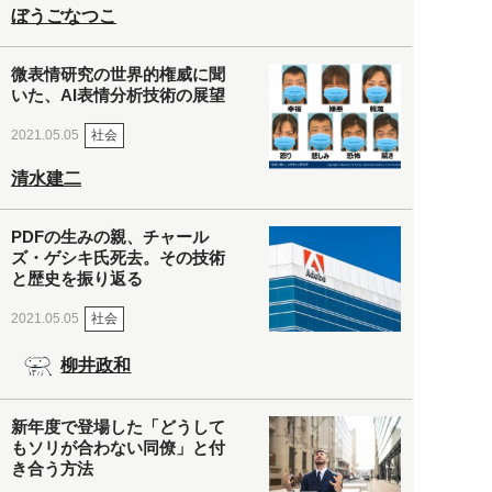
ぼうごなつこ
微表情研究の世界的権威に聞
いた、AI表情分析技術の展望
社会
2021.05.05
清水建二
PDFの生みの親、チャール
ズ・ゲシキ氏死去。その技術
と歴史を振り返る
社会
2021.05.05
柳井政和
新年度で登場した「どうして
もソリが合わない同僚」と付
き合う方法