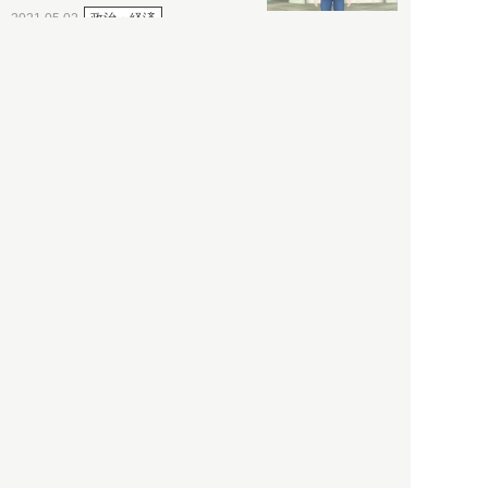
政治・経済
2021.05.02
都市商業研究所
「高度外国人材」という言葉
に潜む欺瞞と、日本が搾取し
依存する圧倒的多数の外国人
労働者の実像とは？
社会
2021.05.01
月刊日本
以前の記事をもっと見る