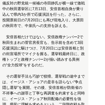
備反対の野党統一候補の寺田静氏が横一線で激戦
中の秋田選挙区に7月13日、安倍首相自身が乗り
込んで県内3か所で応援演説を行った。さらに、
投開票前日の7月20日にも再び現地入り。大票田
の秋田市で、中泉氏への支持を訴える。
安倍首相だけではない。安倍政権ナンバー2で
秋田生まれの菅官房長官も、告示前を含めて3回
応援演説に駆けつけ、7月20日には安倍首相と別
の街宣場所でマイクを握る。選挙戦最終日に、政
権トップと政権ナンバー2が揃い踏みする異例
の“全力投球“をするのだ。
その選挙手法も巧妙で狡猾。選挙戦の途中まで
は、イージス・アショアの是非を語らない“争点
隠し選挙”を展開。その後、安倍首相が防衛省の
不祥事への謝罪と丁寧な再調査を約束すると同時
に、イージス・アショア秋田配備の必要性を強
調。県民に理解を求めるという、二段階作戦を取