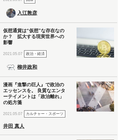
入江敦彦
仮想通貨は“仮想”な存在なの
か？ 拡大する現実世界への
影響
政治・経済
2021.05.07
柳井政和
漫画『進撃の巨人』で政治の
エッセンスを。 良質なエンタ
ーテイメントは「政治離れ」
の処方箋
カルチャー・スポーツ
2021.05.07
井田 真人