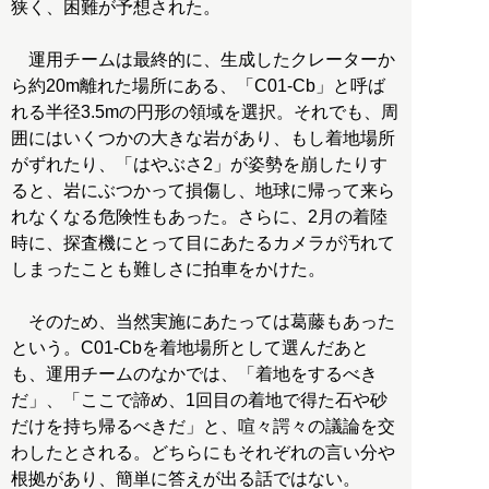
狭く、困難が予想された。
運用チームは最終的に、生成したクレーターか
ら約20m離れた場所にある、「C01-Cb」と呼ば
れる半径3.5mの円形の領域を選択。それでも、周
囲にはいくつかの大きな岩があり、もし着地場所
がずれたり、「はやぶさ2」が姿勢を崩したりす
ると、岩にぶつかって損傷し、地球に帰って来ら
れなくなる危険性もあった。さらに、2月の着陸
時に、探査機にとって目にあたるカメラが汚れて
しまったことも難しさに拍車をかけた。
そのため、当然実施にあたっては葛藤もあった
という。C01-Cbを着地場所として選んだあと
も、運用チームのなかでは、「着地をするべき
だ」、「ここで諦め、1回目の着地で得た石や砂
だけを持ち帰るべきだ」と、喧々諤々の議論を交
わしたとされる。どちらにもそれぞれの言い分や
根拠があり、簡単に答えが出る話ではない。