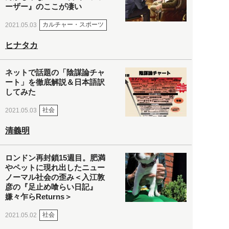
ーザー』のここが凄い
カルチャー・スポーツ
2021.05.03
ヒナタカ
ネットで話題の「陰謀論チャ
ート」を徹底解説＆日本語訳
してみた
社会
2021.05.03
清義明
ロンドン再封鎖15週目。肥満
やペットに現れ出したニュー
ノーマル社会の歪み＜入江敦
彦の『足止め喰らい日記』
嫌々乍らReturns＞
社会
2021.05.02