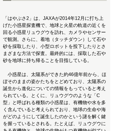
「はやぶさ2」は、JAXAが2014年12月に打ち上
げた小惑星探査機で、地球と火星の軌道の近くを
回る小惑星リュウグウを訪れ、カメラやセンサー
で観測。さらに、着地（タッチダウン）して石や
砂を採取したり、小型ロボットを投下したりとさ
まざまな方法で探査。最終的には、採取した石や
砂を地球に持ち帰ることを目指している。
小惑星は、太陽系ができた約46億年前から、ほ
ぼそのままの姿かたちをとどめており、太陽系の
誕生から進化についての情報をもっていると考え
られている。とくに、リュウグウのような「C
型」と呼ばれる種類の小惑星は、有機物や水を多
く含んでいると考えられており、地球の生命や海
がどのようにして誕生したのかという謎を解く鍵
を握っているとされる。たとえば、リュウグウに
ある有機物と、地球の生物がもつ有機物が似てい