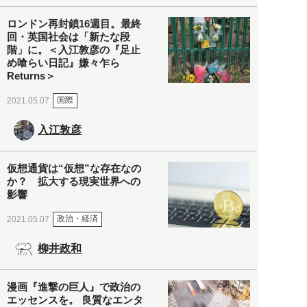
ロンドン再封鎖16週目。最終
回・英国社会は「新たな段
階」に。＜入江敦彦の『足止
め喰らい日記』嫌々乍ら
Returns＞
国際
2021.05.07
入江敦彦
仮想通貨は“仮想”な存在なの
か？ 拡大する現実世界への
影響
政治・経済
2021.05.07
柳井政和
漫画『進撃の巨人』で政治の
エッセンスを。 良質なエンタ