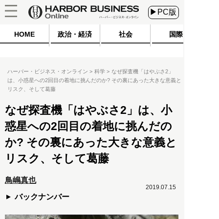
▶PC版
HOME
政治・経済
社会
国際
ハーバー・ビジネス・オンライン
科学
なぜ探査機「はやぶさ2」
は、小惑星への2回目の着地に挑んだのか? その裏にあった大きな意義と
リスク、そして葛藤
なぜ探査機「はやぶさ2」は、小
惑星への2回目の着地に挑んだの
か? その裏にあった大きな意義と
リスク、そして葛藤
鳥嶋真也
2019.07.15
バックナンバー