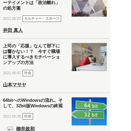
ーテイメントは「政治離れ」
の処方箋
カルチャー・スポーツ
2021.05.07
井田 真人
上司の「応援」なんて部下に
は響かない！？ 今すぐ職場
に導入するべきモチベーショ
ンアップの方法
社会
2021.05.07
山本マサヤ
64bitへのWindowsの流れ。そ
して、32bit版Windowsの終焉
社会
2021.05.06
柳井政和