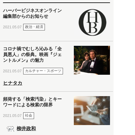
ハーバービジネスオンライン
編集部からのお知らせ
政治・経済
2021.05.07
コロナ禍でむしろ沁みる「全
員悪人」の祭典。映画『ジェ
ントルメン』の魅力
カルチャー・スポーツ
2021.05.07
ヒナタカ
頻発する「検索汚染」とキー
ワードによる検索の限界
社会
2021.05.07
柳井政和