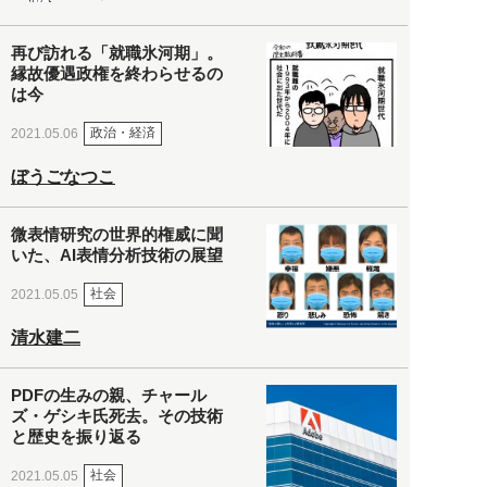
再び訪れる「就職氷河期」。
縁故優遇政権を終わらせるの
は今
政治・経済
2021.05.06
ぼうごなつこ
微表情研究の世界的権威に聞
いた、AI表情分析技術の展望
社会
2021.05.05
清水建二
PDFの生みの親、チャール
ズ・ゲシキ氏死去。その技術
と歴史を振り返る
社会
2021.05.05