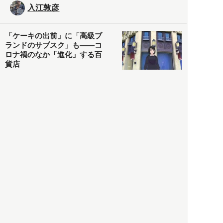
入江敦彦
「ケーキの出前」に「高級ブ
ランドのサブスク」も――コ
ロナ禍のなか「進化」する百
貨店
政治・経済
2021.05.02
都市商業研究所
「高度外国人材」という言葉
に潜む欺瞞と、日本が搾取し
依存する圧倒的多数の外国人
労働者の実像とは？
社会
2021.05.01
月刊日本