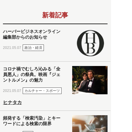
新着記事
ハーバービジネスオンライン
編集部からのお知らせ
政治・経済
2021.05.07
コロナ禍でむしろ沁みる「全
員悪人」の祭典。映画『ジェ
ントルメン』の魅力
カルチャー・スポーツ
2021.05.07
ヒナタカ
頻発する「検索汚染」とキー
ワードによる検索の限界