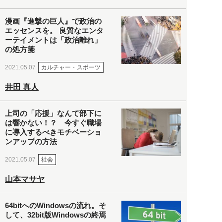
漫画『進撃の巨人』で政治の
エッセンスを。 良質なエンタ
ーテイメントは「政治離れ」
の処方箋
カルチャー・スポーツ
2021.05.07
井田 真人
上司の「応援」なんて部下に
は響かない！？ 今すぐ職場
に導入するべきモチベーショ
ンアップの方法
社会
2021.05.07
山本マサヤ
64bitへのWindowsの流れ。そ
して、32bit版Windowsの終焉