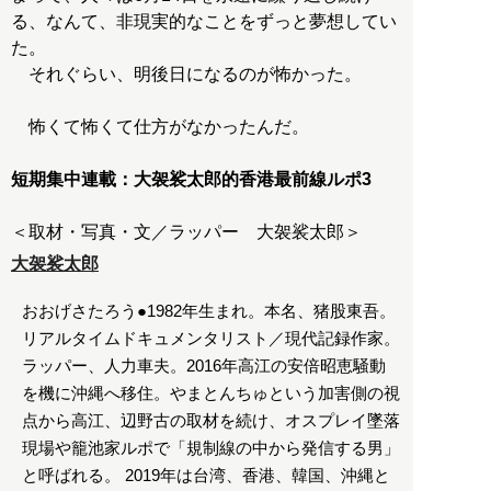
る、なんて、非現実的なことをずっと夢想してい
た。
それぐらい、明後日になるのが怖かった。
怖くて怖くて仕方がなかったんだ。
短期集中連載：大袈裟太郎的香港最前線ルポ3
＜取材・写真・文／ラッパー 大袈裟太郎＞
大袈裟太郎
おおげさたろう●1982年生まれ。本名、猪股東吾。
リアルタイムドキュメンタリスト／現代記録作家。
ラッパー、人力車夫。2016年高江の安倍昭恵騒動
を機に沖縄へ移住。やまとんちゅという加害側の視
点から高江、辺野古の取材を続け、オスプレイ墜落
現場や籠池家ルポで「規制線の中から発信する男」
と呼ばれる。 2019年は台湾、香港、韓国、沖縄と