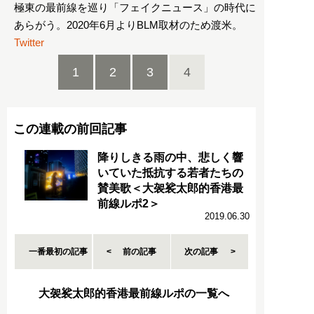
極東の最前線を巡り「フェイクニュース」の時代に
あらがう。2020年6月よりBLM取材のため渡米。
Twitter
1
2
3
4
この連載の前回記事
降りしきる雨の中、悲しく響
いていた抵抗する若者たちの
賛美歌＜大袈裟太郎的香港最
前線ルポ2＞
2019.06.30
一番最初の記事
前の記事
次の記事
大袈裟太郎的香港最前線ルポの一覧へ