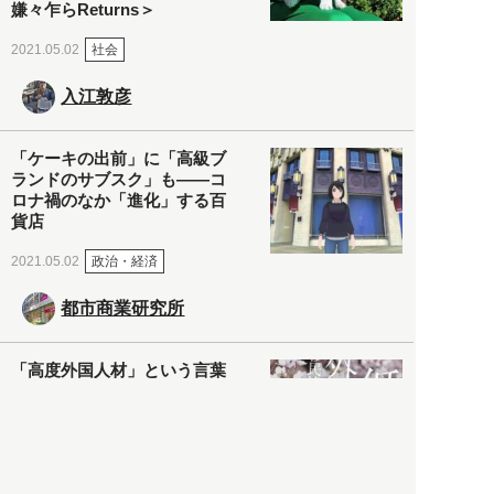
嫌々乍らReturns＞
社会
2021.05.02
入江敦彦
「ケーキの出前」に「高級ブ
ランドのサブスク」も――コ
ロナ禍のなか「進化」する百
貨店
政治・経済
2021.05.02
都市商業研究所
「高度外国人材」という言葉
に潜む欺瞞と、日本が搾取し
依存する圧倒的多数の外国人
労働者の実像とは？
社会
2021.05.01