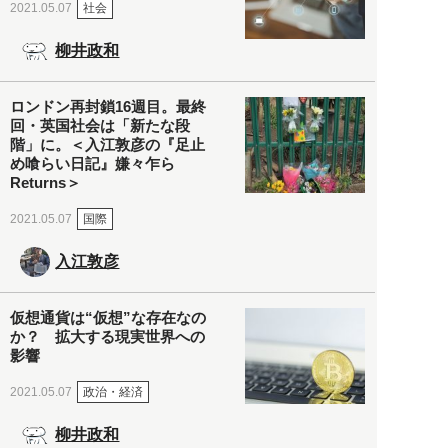
社会
2021.05.07
柳井政和
ロンドン再封鎖16週目。最終
回・英国社会は「新たな段
階」に。＜入江敦彦の『足止
め喰らい日記』嫌々乍ら
Returns＞
国際
2021.05.07
入江敦彦
仮想通貨は“仮想”な存在なの
か？ 拡大する現実世界への
影響
政治・経済
2021.05.07
柳井政和