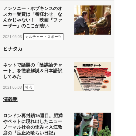
アンソニー・ホプキンスのオ
スカー受賞は「番狂わせ」な
んかじゃない！ 映画『ファ
ーザー』のここが凄い
カルチャー・スポーツ
2021.05.03
ヒナタカ
ネットで話題の「陰謀論チャ
ート」を徹底解説＆日本語訳
してみた
社会
2021.05.03
清義明
ロンドン再封鎖15週目。肥満
やペットに現れ出したニュー
ノーマル社会の歪み＜入江敦
彦の『足止め喰らい日記』