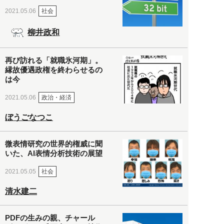
社会
2021.05.06
柳井政和
再び訪れる「就職氷河期」。
縁故優遇政権を終わらせるの
は今
政治・経済
2021.05.06
ぼうごなつこ
微表情研究の世界的権威に聞
いた、AI表情分析技術の展望
社会
2021.05.05
清水建二
PDFの生みの親、チャール