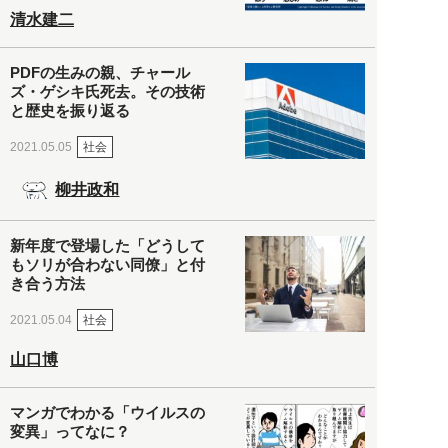
清水建二
PDFの生みの親、チャール
ズ・ゲシキ氏死去。その技術
と歴史を振り返る
社会
2021.05.05
柳井政和
新年度で登場した「どうして
もソリが合わない同僚」と付
き合う方法
社会
2021.05.04
山口博
マンガでわかる「ウイルスの
変異」ってなに？