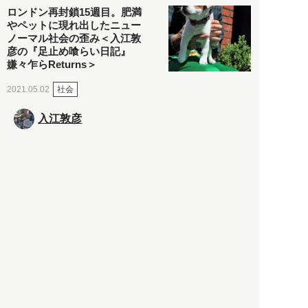
ロンドン再封鎖15週目。肥満
やペットに現れ出したニュー
ノーマル社会の歪み＜入江敦
彦の『足止め喰らい日記』
嫌々乍らReturns＞
社会
2021.05.02
入江敦彦
「ケーキの出前」に「高級ブ
ランドのサブスク」も――コ
ロナ禍のなか「進化」する百
貨店
政治・経済
2021.05.02
都市商業研究所
「高度外国人材」という言葉
に潜む欺瞞と、日本が搾取し