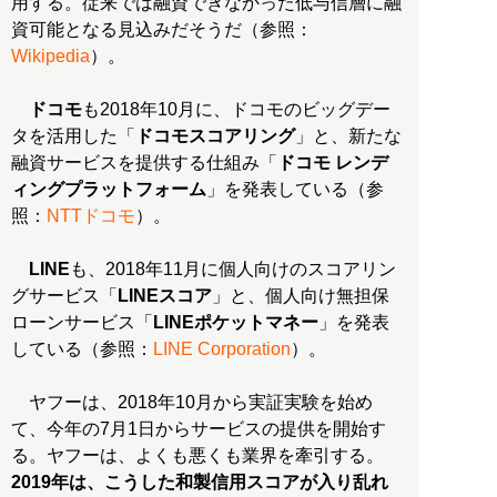
用する。従来では融資できなかった低与信層に融
資可能となる見込みだそうだ（参照：
Wikipedia
）。
ドコモ
も2018年10月に、ドコモのビッグデー
タを活用した「
ドコモスコアリング
」と、新たな
融資サービスを提供する仕組み「
ドコモ レンデ
ィングプラットフォーム
」を発表している（参
照：
NTTドコモ
）。
LINE
も、2018年11月に個人向けのスコアリン
グサービス「
LINEスコア
」と、個人向け無担保
ローンサービス「
LINEポケットマネー
」を発表
している（参照：
LINE Corporation
）。
ヤフーは、2018年10月から実証実験を始め
て、今年の7月1日からサービスの提供を開始す
る。ヤフーは、よくも悪くも業界を牽引する。
2019年は、こうした和製信用スコアが入り乱れ