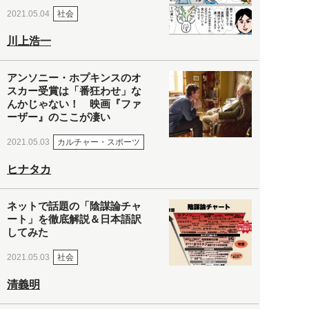
社会
2021.05.04
川上浩一
アンソニー・ホプキンスのオ
スカー受賞は「番狂わせ」な
んかじゃない！ 映画『ファ
ーザー』のここが凄い
カルチャー・スポーツ
2021.05.03
ヒナタカ
ネットで話題の「陰謀論チャ
ート」を徹底解説＆日本語訳
してみた
社会
2021.05.03
清義明