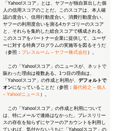
「Yahoo!スコア」とは、ヤフーが独自算出した個
人の信用スコアのことだ。このスコアは、本人確
認の度合い、信用行動度合い、消費行動度合い、
ヤフーの利用度合いを測る4カテゴリーのスコア
と、それらを集約した総合スコアで構成される。
このスコアをパートナー企業に提供して、ユーザ
ーに対する特典プログラムの実施等を図るそうだ
（参照：
プレスルーム – ヤフー株式会社
）。
この「Yahoo!スコア」のニュースが、ネットで
賑わった理由は複数ある。1つ目の理由は、
「Yahoo!スコア」の作成と利用が、
デフォルトで
オン
になっていることだ（参照：
藤代裕之 – 個人
– Yahoo!ニュース
）。
この「Yahoo!スコア」の作成と利用について
は、特にメールで連絡はなかった。プレスリリー
スの存在を知らずにヤフーのアカウントを利用し
ていれば、気付かないうちに「Yahoo!スコア」の