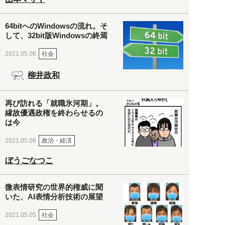
64bitへのWindowsの流れ。そ
して、32bit版Windowsの終焉
社会
2021.05.06
柳井政和
再び訪れる「就職氷河期」。
縁故優遇政権を終わらせるの
は今
政治・経済
2021.05.06
ぼうごなつこ
微表情研究の世界的権威に聞
いた、AI表情分析技術の展望
社会
2021.05.05