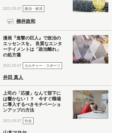
政治・経済
2021.05.07
柳井政和
漫画『進撃の巨人』で政治の
エッセンスを。 良質なエンタ
ーテイメントは「政治離れ」
の処方箋
カルチャー・スポーツ
2021.05.07
井田 真人
上司の「応援」なんて部下に
は響かない！？ 今すぐ職場
に導入するべきモチベーショ
ンアップの方法
社会
2021.05.07
山本マサヤ