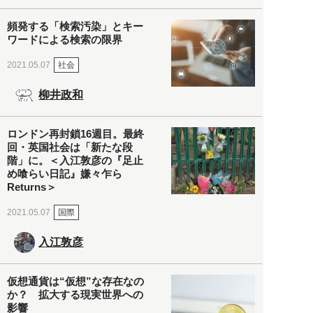
頻発する「検索汚染」とキー
ワードによる検索の限界
社会
2021.05.07
柳井政和
ロンドン再封鎖16週目。最終
回・英国社会は「新たな段
階」に。＜入江敦彦の『足止
め喰らい日記』嫌々乍ら
Returns＞
国際
2021.05.07
入江敦彦
仮想通貨は“仮想”な存在なの
か？ 拡大する現実世界への
影響