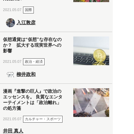
国際
2021.05.07
入江敦彦
仮想通貨は“仮想”な存在なの
か？ 拡大する現実世界への
影響
政治・経済
2021.05.07
柳井政和
漫画『進撃の巨人』で政治の
エッセンスを。 良質なエンタ
ーテイメントは「政治離れ」
の処方箋
カルチャー・スポーツ
2021.05.07
井田 真人