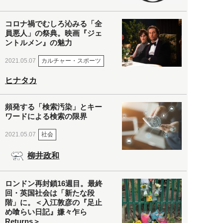
コロナ禍でむしろ沁みる「全
員悪人」の祭典。映画『ジェ
ントルメン』の魅力
カルチャー・スポーツ
2021.05.07
ヒナタカ
頻発する「検索汚染」とキー
ワードによる検索の限界
社会
2021.05.07
柳井政和
ロンドン再封鎖16週目。最終
回・英国社会は「新たな段
階」に。＜入江敦彦の『足止
め喰らい日記』嫌々乍ら
Returns＞