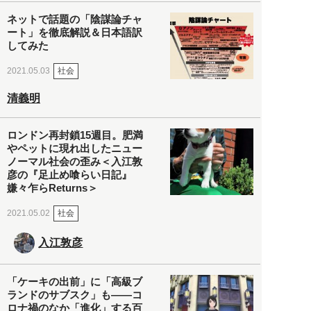
ネットで話題の「陰謀論チャ
ート」を徹底解説＆日本語訳
してみた
社会
2021.05.03
清義明
ロンドン再封鎖15週目。肥満
やペットに現れ出したニュー
ノーマル社会の歪み＜入江敦
彦の『足止め喰らい日記』
嫌々乍らReturns＞
社会
2021.05.02
入江敦彦
「ケーキの出前」に「高級ブ
ランドのサブスク」も――コ
ロナ禍のなか「進化」する百