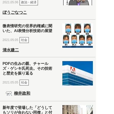
政治・経済
2021.05.06
ぼうごなつこ
微表情研究の世界的権威に聞
いた、AI表情分析技術の展望
社会
2021.05.05
清水建二
PDFの生みの親、チャール
ズ・ゲシキ氏死去。その技術
と歴史を振り返る
社会
2021.05.05
柳井政和
新年度で登場した「どうして
もソリが合わない同僚」と付