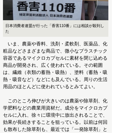
日本消費者連盟が行った「香害110番」には相談が殺到し
た
いま、農薬や香料、洗剤・柔軟剤、医薬品、化
粧品などさまざまな商品で、微小なプラスチック
容器であるマイクロカプセルに素材を閉じ込める
商品が開発され、広く使われている。その範囲
は、繊維（衣類の蓄熱・吸熱）、塗料（蓄熱・吸
熱・吸音など）などにも及んでいる。周りの生活
用品のほとんどに使われているとみてよい。
このところ伸びが大きいのは農薬や除草剤、化
学肥料などの農業用資材だ。成分をマイクロカプ
セルに入れ、徐々に環境中に放出されることで、
効果が長続きすることを狙っている。以前は何回
も散布した除草剤も、最近では「一発除草剤」と