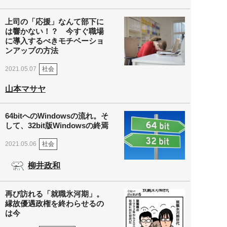
上司の「応援」なんて部下に
は響かない！？ 今すぐ職場
に導入するべきモチベーショ
ンアップの方法
社会
2021.05.07
山本マサヤ
64bitへのWindowsの流れ。そ
して、32bit版Windowsの終焉
社会
2021.05.06
柳井政和
再び訪れる「就職氷河期」。
縁故優遇政権を終わらせるの
は今