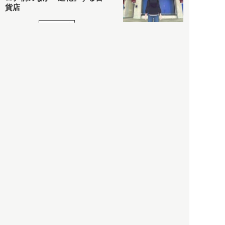
貨店
政治・経済
2021.05.02
都市商業研究所
「高度外国人材」という言葉
に潜む欺瞞と、日本が搾取し
依存する圧倒的多数の外国人
労働者の実像とは？
社会
2021.05.01
月刊日本
以前の記事をもっと見る